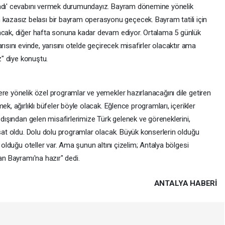
madı' cevabını vermek durumundayız. Bayram dönemine yönelik
zasız belası bir bayram operasyonu geçecek. Bayram tatili için
yacak, diğer hafta sonuna kadar devam ediyor. Ortalama 5 günlük
rısını evinde, yarısını otelde geçirecek misafirler olacaktır ama
z" diye konuştu.
re yönelik özel programlar ve yemekler hazırlanacağını dile getiren
k, ağırlıklı büfeler böyle olacak. Eğlence programları, içerikler
 dışından gelen misafirlerimize Türk gelenek ve göreneklerini,
rsat oldu. Dolu dolu programlar olacak. Büyük konserlerin olduğu
n olduğu oteller var. Ama şunun altını çizelim; Antalya bölgesi
ban Bayramı'na hazır" dedi.
ANTALYA HABERİ