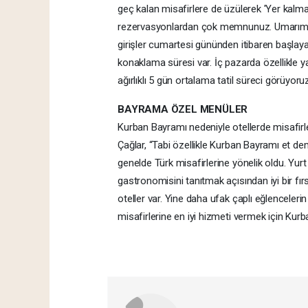
geç kalan misafirlere de üzülerek 'Yer kal
rezervasyonlardan çok memnunuz. Umarım ka
girişler cumartesi gününden itibaren başla
konaklama süresi var. İç pazarda özellikle ya
ağırlıklı 5 gün ortalama tatil süreci görüyoru
BAYRAMA ÖZEL MENÜLER
Kurban Bayramı nedeniyle otellerde misafirle
Çağlar, “Tabi özellikle Kurban Bayramı et deme
genelde Türk misafirlerine yönelik oldu. Yurt
gastronomisini tanıtmak açısından iyi bir fı
oteller var. Yine daha ufak çaplı eğlenceleri
misafirlerine en iyi hizmeti vermek için Kur