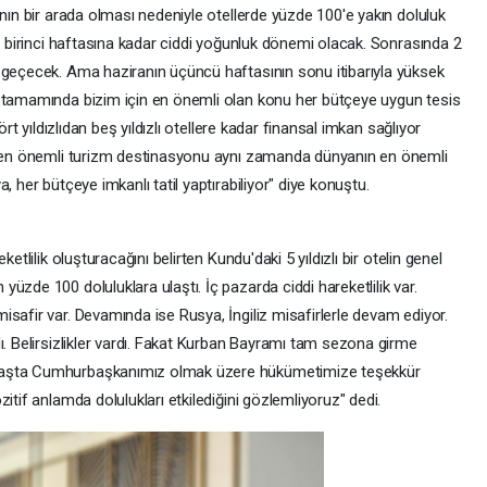
ının bir arada olması nedeniyle otellerde yüzde 100'e yakın doluluk
ın birinci haftasına kadar ciddi yoğunluk dönemi olacak. Sonrasında 2
 geçecek. Ama haziranın üçüncü haftasının sonu itibarıyla yüksek
n tamamında bizim için en önemli olan konu her bütçeye uygun tesis
ört yıldızlıdan beş yıldızlı otellere kadar finansal imkan sağlıyor
in en önemli turizm destinasyonu aynı zamanda dünyanın en önemli
, her bütçeye imkanlı tatil yaptırabiliyor" diye konuştu.
etlilik oluşturacağını belirten Kundu'daki 5 yıldızlı bir otelin genel
üzde 100 doluluklara ulaştı. İç pazarda ciddi hareketlilik var.
safir var. Devamında ise Rusya, İngiliz misafirlerle devam ediyor.
ı. Belirsizlikler vardı. Fakat Kurban Bayramı tam sezona girme
başta Cumhurbaşkanımız olmak üzere hükümetimize teşekkür
itif anlamda dolulukları etkilediğini gözlemliyoruz" dedi.