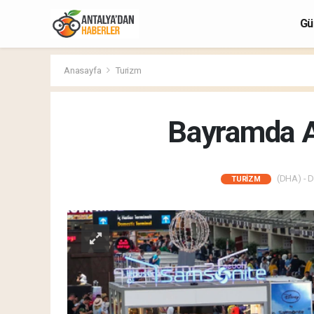
Gü
Anasayfa
Turizm
Bayramda An
(DHA) - D
TURIZM