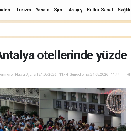
ndem
Turizm
Yaşam
Spor
Asayiş
Kültür-Sanat
Sağlık
talya otellerinde yüzde
emirören Haber Ajansı | 21.05.2026 - 11:44, Güncelleme: 21.05.2026 - 11:44