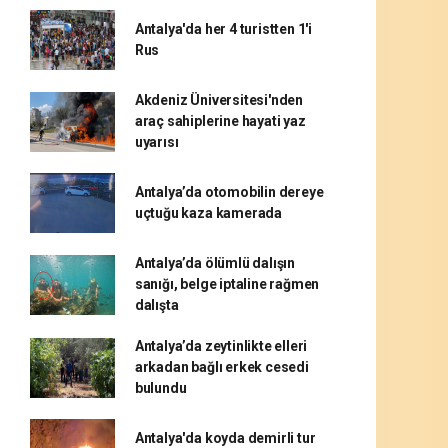
Antalya'da her 4 turistten 1'i
Rus
Akdeniz Üniversitesi'nden
araç sahiplerine hayati yaz
uyarısı
Antalya’da otomobilin dereye
uçtuğu kaza kamerada
Antalya’da ölümlü dalışın
sanığı, belge iptaline rağmen
dalışta
Antalya’da zeytinlikte elleri
arkadan bağlı erkek cesedi
bulundu
Antalya'da koyda demirli tur