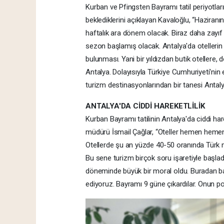
Kurban ve Pfingsten Bayramı tatil periyotlar
beklediklerini açıklayan Kavaloğlu, “Haziran
haftalık ara dönem olacak. Biraz daha zayıf
sezon başlamış olacak. Antalya'da otelleri
bulunması. Yani bir yıldızdan butik otellere, d
Antalya. Dolayısıyla Türkiye Cumhuriyeti'n
turizm destinasyonlarından bir tanesi Antalya
ANTALYA'DA CİDDİ HAREKETLİLİK
Kurban Bayramı tatilinin Antalya'da ciddi harek
müdürü İsmail Çağlar, “Oteller hemen hemen y
Otellerde şu an yüzde 40-50 oranında Türk mi
Bu sene turizm birçok soru işaretiyle başlad
döneminde büyük bir moral oldu. Buradan 
ediyoruz. Bayramı 9 güne çıkardılar. Onun poz