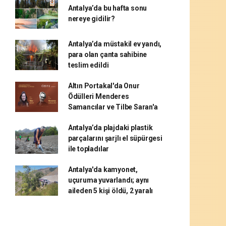
Antalya’da bu hafta sonu
nereye gidilir?
Antalya’da müstakil ev yandı,
para olan çanta sahibine
teslim edildi
Altın Portakal'da Onur
Ödülleri Menderes
Samancılar ve Tilbe Saran'a
Antalya’da plajdaki plastik
parçalarını şarjlı el süpürgesi
ile topladılar
Antalya'da kamyonet,
uçuruma yuvarlandı; aynı
aileden 5 kişi öldü, 2 yaralı