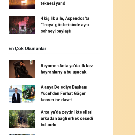
teknesi yandı
4 kişilik aile, Aspendos'ta
'Troya' gösterisinde aynı
sahneyi paylaştı
En Çok Okunanlar
Reynmen Antalya'da ilk kez
hayranlarıyla buluşacak
Alanya Belediye Başkanı
Yücel'den Ferhat Göçer
konserine davet
Antalya’da zeytinlikte elleri
arkadan bağlı erkek cesedi
bulundu