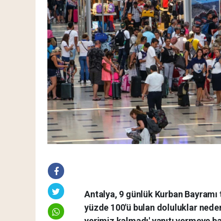
Antalya, 9 günlük Kurban Bayramı 
yüzde 100'ü bulan doluluklar neden
yerimiz kalmadı' yanıtı vermeye baş