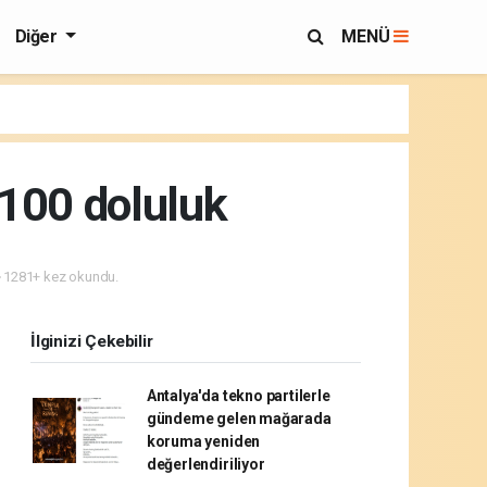
Diğer
MENÜ
 100 doluluk
1281+ kez okundu.
İlginizi Çekebilir
Antalya'da tekno partilerle
gündeme gelen mağarada
koruma yeniden
değerlendiriliyor