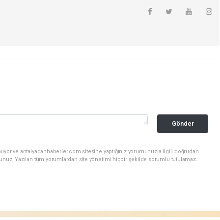
Gönder
nuyor ve antalyadanhaberler.com sitesine yaptığınız yorumunuzla ilgili doğrudan
sunuz. Yazılan tüm yorumlardan site yönetimi hiçbir şekilde sorumlu tutulamaz.