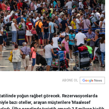
ABONE OL
tatilinde yoğun rağbet görecek. Rezervasyonlarda
iyle bazı oteller, arayan müşterilere 'Maalesef
ladı. Ülke genelinde turistik amaçlı 2,5 milyon kişilik