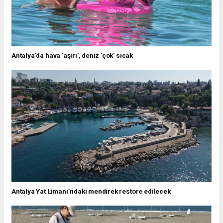
Antalya'da hava 'aşırı', deniz 'çok' sıcak
Antalya Yat Limanı’ndaki mendirek restore edilecek