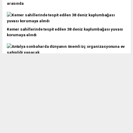
arasında
Kemer sahillerinde tespit edilen 38 deniz kaplumbağası yuvası
korumaya alındı
Antalya sonbaharda dünyanın önemli üç organizasyonuna ev
sahipliği yapacak
Antalya Büyükşehir Belediyesi’nin ANET plajı sezona hazır
Kemer’de denizkızları, Dünya Çevre Günü'nde dip temizliği
yapıp, deniz çayırı dikti