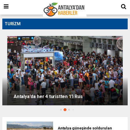
TURIZM
İspanyol yıldız Pedro Porro'nun tatil tercihi
Antalya oldu
Antalya güneşinde soldurulan