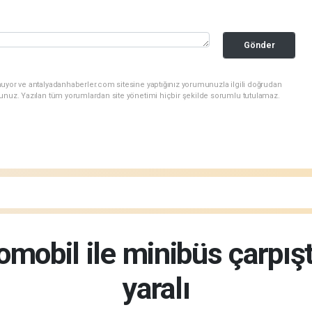
Gönder
nuyor ve antalyadanhaberler.com sitesine yaptığınız yorumunuzla ilgili doğrudan
sunuz. Yazılan tüm yorumlardan site yönetimi hiçbir şekilde sorumlu tutulamaz.
mobil ile minibüs çarpıştı
yaralı