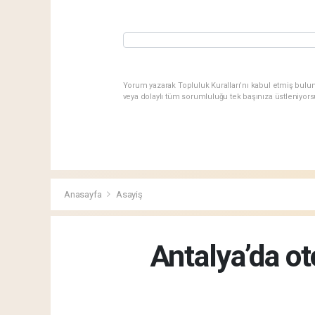
Yorum yazarak Topluluk Kuralları’nı kabul etmiş bulu
veya dolaylı tüm sorumluluğu tek başınıza üstleniyor
Anasayfa
Asayiş
Antalya’da oto