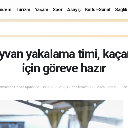
ndem
Turizm
Yaşam
Spor
Asayiş
Kültür-Sanat
Sağlık
yvan yakalama timi, kaça
için göreve hazır
mirören Haber Ajansı | 21.05.2026 - 12:59, Güncelleme: 21.05.2026 - 12:59