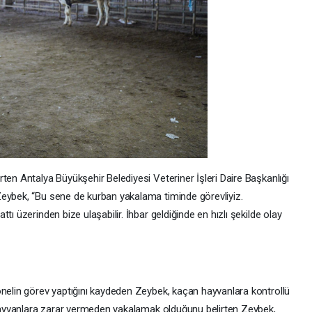
ten Antalya Büyükşehir Belediyesi Veteriner İşleri Daire Başkanlığı
Zeybek, “Bu sene de kurban yakalama timinde görevliyiz.
tı üzerinden bize ulaşabilir. İhbar geldiğinde en hızlı şekilde olay
onelin görev yaptığını kaydeden Zeybek, kaçan hayvanlara kontrollü
n hayvanlara zarar vermeden yakalamak olduğunu belirten Zeybek,