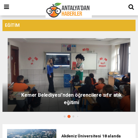
EĞITIM
Antalya İl Jandarma Komutanlığı’ndan öğrencilere
trafik eğitimi
Akdeniz Üniversitesi 18 alanda