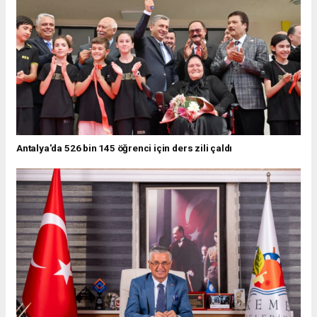
Antalya'da 526 bin 145 öğrenci için ders zili çaldı