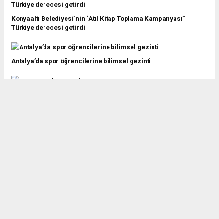
Konyaaltı Belediyesi’nin “Atıl Kitap Toplama Kampanyası”
Türkiye derecesi getirdi
Antalya’da spor öğrencilerine bilimsel gezinti
Muratpaşa’nın LGS başarısı
Antalya Teknokent 1 sıra yükselerek 96 teknokent arasında 7.
oldu
Antalya’da okullar enerjisini güneşten karşılayacak