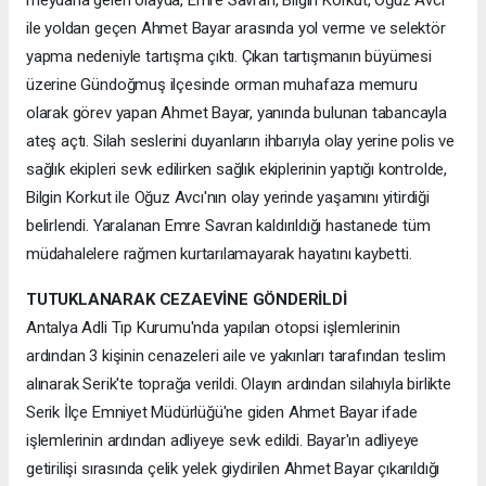
meydana gelen olayda, Emre Savran, Bilgin Korkut, Oğuz Avcı
ile yoldan geçen Ahmet Bayar arasında yol verme ve selektör
yapma nedeniyle tartışma çıktı. Çıkan tartışmanın büyümesi
üzerine Gündoğmuş ilçesinde orman muhafaza memuru
olarak görev yapan Ahmet Bayar, yanında bulunan tabancayla
ateş açtı. Silah seslerini duyanların ihbarıyla olay yerine polis ve
sağlık ekipleri sevk edilirken sağlık ekiplerinin yaptığı kontrolde,
Bilgin Korkut ile Oğuz Avcı'nın olay yerinde yaşamını yitirdiği
belirlendi. Yaralanan Emre Savran kaldırıldığı hastanede tüm
müdahalelere rağmen kurtarılamayarak hayatını kaybetti.
TUTUKLANARAK CEZAEVİNE GÖNDERİLDİ
Antalya Adli Tıp Kurumu'nda yapılan otopsi işlemlerinin
ardından 3 kişinin cenazeleri aile ve yakınları tarafından teslim
alınarak Serik'te toprağa verildi. Olayın ardından silahıyla birlikte
Serik İlçe Emniyet Müdürlüğü'ne giden Ahmet Bayar ifade
işlemlerinin ardından adliyeye sevk edildi. Bayar'ın adliyeye
getirilişi sırasında çelik yelek giydirilen Ahmet Bayar çıkarıldığı