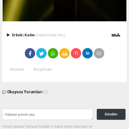
Erkek
|
Kadın
(Haberi Sesli Oku)
#konser
#reynmen
Okuyucu Yorumları
(0)
Gönder
Yorum yazarak Topluluk Kuralları’nı kabul etmiş bulunuyor ve