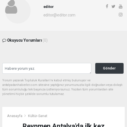
editor
editor@editor.com
Okuyucu Yorumları
(0)
Gönder
Yorum yazarak Topluluk Kuralları’nı kabul etmiş bulunuyor ve
antalyadanhaberler.com sitesine yaptığınız yorumunuzla ilgili doğrudan veya dolaylı
tüm sorumluluğu tek başınıza üstleniyorsunuz. Yazılan tüm yorumlardan site
yönetimi hiçbir şekilde sorumlu tutulamaz.
Anasayfa
Kültür-Sanat
Reynmen Antalya'da ilk kez