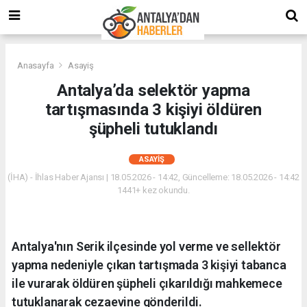
Anasayfa
Asayiş
Antalya’da selektör yapma
tartışmasında 3 kişiyi öldüren
şüpheli tutuklandı
ASAYIŞ
(İHA) - İhlas Haber Ajansı | 18.05.2026 - 14:42, Güncelleme: 18.05.2026 - 14:42
1441+ kez okundu.
Antalya'nın Serik ilçesinde yol verme ve sellektör
yapma nedeniyle çıkan tartışmada 3 kişiyi tabanca
ile vurarak öldüren şüpheli çıkarıldığı mahkemece
tutuklanarak cezaevine gönderildi.