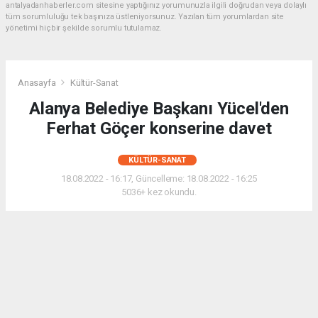
antalyadanhaberler.com sitesine yaptığınız yorumunuzla ilgili doğrudan veya dolaylı
tüm sorumluluğu tek başınıza üstleniyorsunuz. Yazılan tüm yorumlardan site
yönetimi hiçbir şekilde sorumlu tutulamaz.
Anasayfa
Kültür-Sanat
Alanya Belediye Başkanı Yücel'den
Ferhat Göçer konserine davet
KÜLTÜR-SANAT
18.08.2022 - 16:17, Güncelleme: 18.08.2022 - 16:25
5036+ kez okundu.
Alanya Belediye Başkanı Adem Murat Yücel, 19
Ağustos Cuma günü, Mahmutlar Mahallesi’nde
düzenlenecek olan Ferhat Göçer konserine tüm
vatandaşları davet etti.