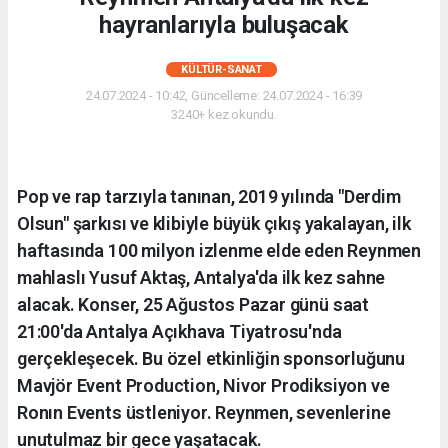
hayranlarıyla buluşacak
KÜLTÜR-SANAT
24.07.2024 - 10:42, Güncelleme: 24.07.2024 - 16:39
3240+ kez okundu.
Pop ve rap tarzıyla tanınan, 2019 yılında "Derdim
Olsun" şarkısı ve klibiyle büyük çıkış yakalayan, ilk
haftasında 100 milyon izlenme elde eden Reynmen
mahlaslı Yusuf Aktaş, Antalya'da ilk kez sahne
alacak. Konser, 25 Ağustos Pazar günü saat
21:00'da Antalya Açıkhava Tiyatrosu'nda
gerçekleşecek. Bu özel etkinliğin sponsorluğunu
Mavjör Event Production, Nivor Prodiksiyon ve
Ronın Events üstleniyor. Reynmen, sevenlerine
unutulmaz bir gece yaşatacak.