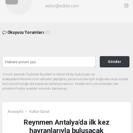
editor@editor.com
Okuyucu Yorumları
(0)
Gönder
Yorum yazarak Topluluk Kuralları’nı kabul etmiş bulunuyor ve
antalyadanhaberler.com sitesine yaptığınız yorumunuzla ilgili doğrudan veya dolaylı
tüm sorumluluğu tek başınıza üstleniyorsunuz. Yazılan tüm yorumlardan site
yönetimi hiçbir şekilde sorumlu tutulamaz.
Anasayfa
Kültür-Sanat
Reynmen Antalya'da ilk kez
hayranlarıyla buluşacak