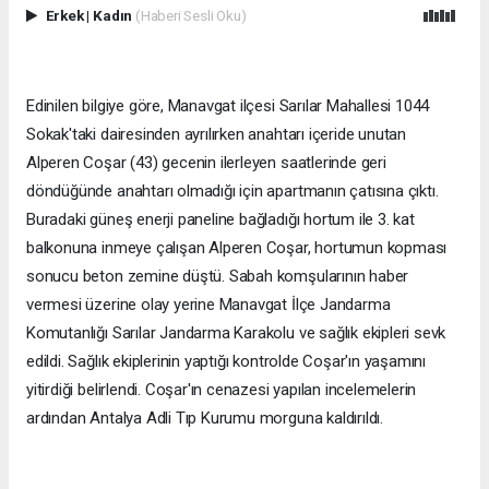
Erkek
|
Kadın
(Haberi Sesli Oku)
Edinilen bilgiye göre, Manavgat ilçesi Sarılar Mahallesi 1044
Sokak'taki dairesinden ayrılırken anahtarı içeride unutan
Alperen Coşar (43) gecenin ilerleyen saatlerinde geri
döndüğünde anahtarı olmadığı için apartmanın çatısına çıktı.
Buradaki güneş enerji paneline bağladığı hortum ile 3. kat
balkonuna inmeye çalışan Alperen Coşar, hortumun kopması
sonucu beton zemine düştü. Sabah komşularının haber
vermesi üzerine olay yerine Manavgat İlçe Jandarma
Komutanlığı Sarılar Jandarma Karakolu ve sağlık ekipleri sevk
edildi. Sağlık ekiplerinin yaptığı kontrolde Coşar'ın yaşamını
yitirdiği belirlendi. Coşar'ın cenazesi yapılan incelemelerin
ardından Antalya Adli Tıp Kurumu morguna kaldırıldı.