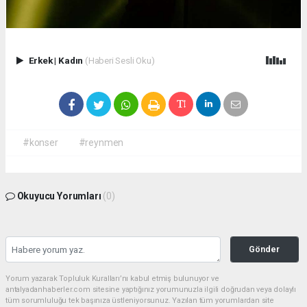
Erkek
|
Kadın
(Haberi Sesli Oku)
#konser
#reynmen
Okuyucu Yorumları
(0)
Gönder
Yorum yazarak Topluluk Kuralları’nı kabul etmiş bulunuyor ve
antalyadanhaberler.com sitesine yaptığınız yorumunuzla ilgili doğrudan veya dolaylı
tüm sorumluluğu tek başınıza üstleniyorsunuz. Yazılan tüm yorumlardan site