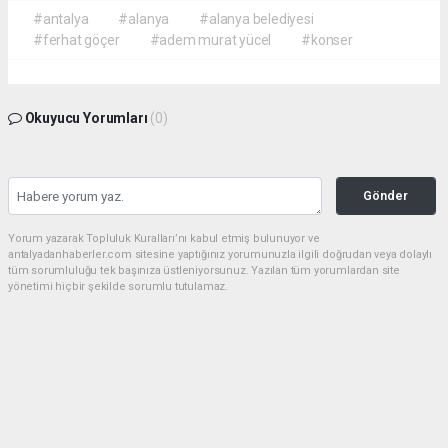
#antalya
#alanya
#alanya belediyesi
#ferhat göçer
#adem murat yücel
#konser
Okuyucu Yorumları
(0)
Gönder
Yorum yazarak Topluluk Kuralları’nı kabul etmiş bulunuyor ve
antalyadanhaberler.com sitesine yaptığınız yorumunuzla ilgili doğrudan veya dolaylı
tüm sorumluluğu tek başınıza üstleniyorsunuz. Yazılan tüm yorumlardan site
yönetimi hiçbir şekilde sorumlu tutulamaz.
haber paketi
haber scripti
haber yazılımı
Tüm hakları saklı tutulmaktadır.Copyright 2026©
Haber Yazılımı:
Web Aksiyon ®