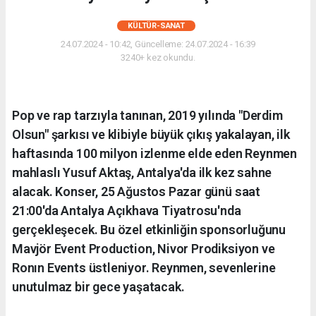
KÜLTÜR-SANAT
24.07.2024 - 10:42, Güncelleme: 24.07.2024 - 16:39
3240+ kez okundu.
Pop ve rap tarzıyla tanınan, 2019 yılında "Derdim
Olsun" şarkısı ve klibiyle büyük çıkış yakalayan, ilk
haftasında 100 milyon izlenme elde eden Reynmen
mahlaslı Yusuf Aktaş, Antalya'da ilk kez sahne
alacak. Konser, 25 Ağustos Pazar günü saat
21:00'da Antalya Açıkhava Tiyatrosu'nda
gerçekleşecek. Bu özel etkinliğin sponsorluğunu
Mavjör Event Production, Nivor Prodiksiyon ve
Ronın Events üstleniyor. Reynmen, sevenlerine
unutulmaz bir gece yaşatacak.