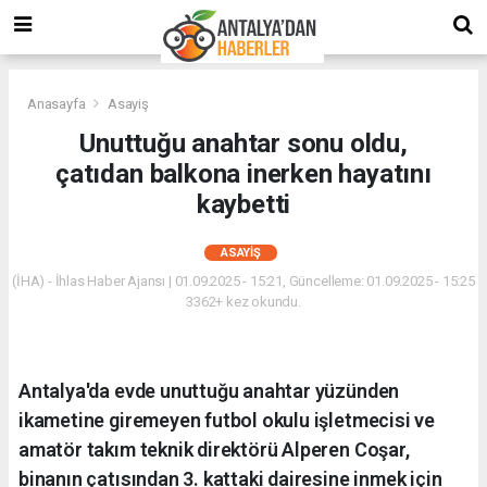
Anasayfa
Asayiş
Unuttuğu anahtar sonu oldu,
çatıdan balkona inerken hayatını
kaybetti
ASAYIŞ
(İHA) - İhlas Haber Ajansı | 01.09.2025 - 15:21, Güncelleme: 01.09.2025 - 15:25
3362+ kez okundu.
Antalya'da evde unuttuğu anahtar yüzünden
ikametine giremeyen futbol okulu işletmecisi ve
amatör takım teknik direktörü Alperen Coşar,
binanın çatısından 3. kattaki dairesine inmek için