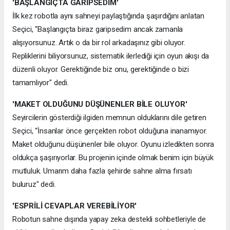
'BAŞLANGIÇTA GARİPSEDİM'
İlk kez robotla aynı sahneyi paylaştığında şaşırdığını anlatan
Seçici, “Başlangıçta biraz garipsedim ancak zamanla
alışıyorsunuz. Artık o da bir rol arkadaşınız gibi oluyor.
Repliklerini biliyorsunuz, sistematik ilerlediği için oyun akışı da
düzenli oluyor. Gerektiğinde biz onu, gerektiğinde o bizi
tamamlıyor" dedi.
'MAKET OLDUĞUNU DÜŞÜNENLER BİLE OLUYOR'
Seyircilerin gösterdiği ilgiden memnun olduklarını dile getiren
Seçici, “İnsanlar önce gerçekten robot olduğuna inanamıyor.
Maket olduğunu düşünenler bile oluyor. Oyunu izledikten sonra
oldukça şaşırıyorlar. Bu projenin içinde olmak benim için büyük
mutluluk. Umarım daha fazla şehirde sahne alma fırsatı
buluruz" dedi.
'ESPRİLİ CEVAPLAR VEREBİLİYOR'
Robotun sahne dışında yapay zeka destekli sohbetleriyle de