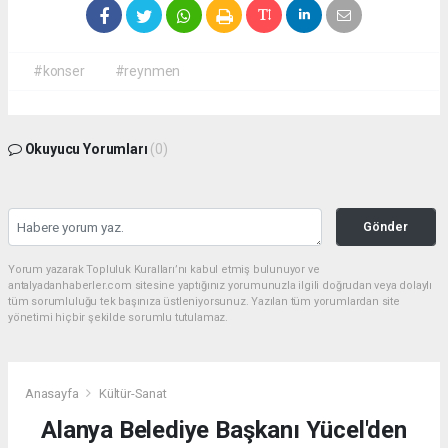
#konser
#reynmen
Okuyucu Yorumları
(0)
Gönder
Yorum yazarak Topluluk Kuralları’nı kabul etmiş bulunuyor ve
antalyadanhaberler.com sitesine yaptığınız yorumunuzla ilgili doğrudan veya dolaylı
tüm sorumluluğu tek başınıza üstleniyorsunuz. Yazılan tüm yorumlardan site
yönetimi hiçbir şekilde sorumlu tutulamaz.
Anasayfa
Kültür-Sanat
Alanya Belediye Başkanı Yücel'den