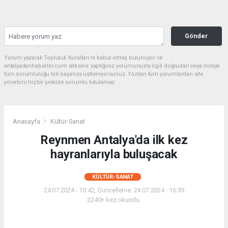
Gönder
Yorum yazarak Topluluk Kuralları’nı kabul etmiş bulunuyor ve
antalyadanhaberler.com sitesine yaptığınız yorumunuzla ilgili doğrudan veya dolaylı
tüm sorumluluğu tek başınıza üstleniyorsunuz. Yazılan tüm yorumlardan site
yönetimi hiçbir şekilde sorumlu tutulamaz.
Anasayfa
Kültür-Sanat
Reynmen Antalya'da ilk kez
hayranlarıyla buluşacak
KÜLTÜR-SANAT
24.07.2024 - 10:42, Güncelleme: 24.07.2024 - 16:39
3240+ kez okundu.