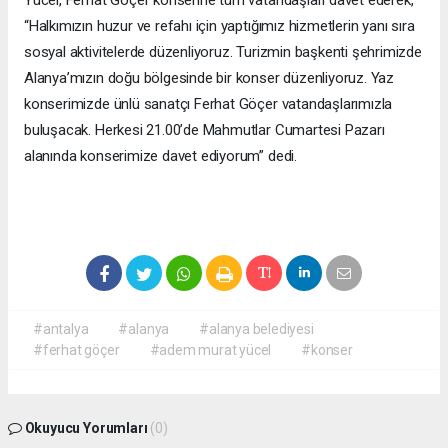
Yücel, Ferhat Göçer konserine tüm vatandaşları davet ederek,
“Halkımızın huzur ve refahı için yaptığımız hizmetlerin yanı sıra
sosyal aktivitelerde düzenliyoruz. Turizmin başkenti şehrimizde
Alanya’mızın doğu bölgesinde bir konser düzenliyoruz. Yaz
konserimizde ünlü sanatçı Ferhat Göçer vatandaşlarımızla
buluşacak. Herkesi 21.00’de Mahmutlar Cumartesi Pazarı
alanında konserimize davet ediyorum” dedi.
#antalya
#alanya
#alanya belediyesi
#ferhat göçer
#adem murat yücel
#konser
Okuyucu Yorumları
(0)