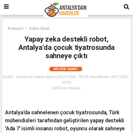
Anasayfa
Kültür-Sanat
Yapay zeka destekli robot,
Antalya’da çocuk tiyatrosunda
sahneye çıktı
KÜLTÜR-SANAT
(DHA) - Demirören Haber Ajansı | 09.07.2026 - 09:54, Güncelleme: 09.07.2026 -
09:54
2655 kez okundu.
Antalya’da sahnelenen çocuk tiyatrosunda, Türk
mühendisleri tarafından geliştirilen yapay destekli
'Ada 7' isimli insansı robot, oyuncu olarak sahneye