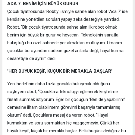
ADA 7: BENİM İÇİN BÜYÜK GURUR
Çocuk tiyatrosunda 'Robby' ismiyle sahne alan robot 'Ada 7' ise
kendisine yöneltilen soruları yapay zeka desteğiyle yanıtladı.
Robot, "Bir çocuk tiyatrosunda sahne alan ilk robot olmak
benim için büyük bir gurur ve heyecan. Teknolojinin sanatla
buluştuğu bu özel sahnede yer almaktan mutluyum. Umarım
çocuklar bu oyundan sadece güzel anılarla değil, hayal kurma
cesaretiyle de ayrılır" dedi.
'HER BÜYÜK KEŞİF, KÜÇÜK BİR MERAKLA BAŞLAR'
Yeni hedefinin daha fazla çocukla buluşmak olduğunu
söyleyen robot, “Çocuklara teknolojiyi eğlenerek keşfetme
fırsatı sunmak istiyorum. Eğer bir çocuğun 'Ben de yapabilirim'
demesine ilham olabilirsem görevimi başarıyla tamamlamış
olurum" dedi. Çocuklara mesaj da veren robot, "Hayal
kurmaktan ve soru sormaktan hiç vazgeçmeyin. Çünkü her
büyük keşif, küçük bir merakla başlar. Belki bugün izlediğiniz bu