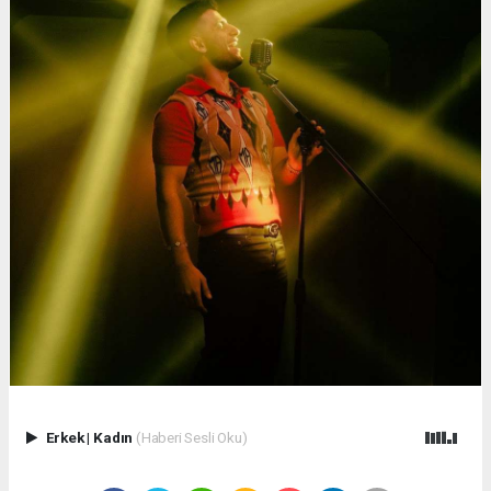
Erkek
|
Kadın
(Haberi Sesli Oku)