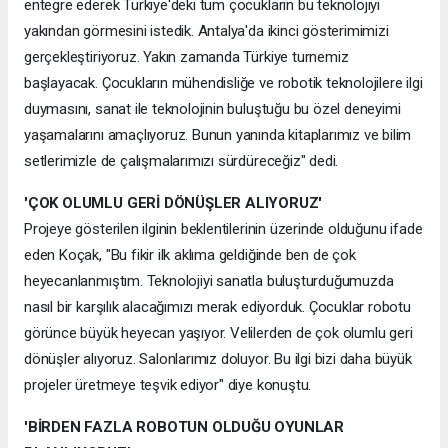
entegre ederek Türkiye'deki tüm çocukların bu teknolojiyi
yakından görmesini istedik. Antalya'da ikinci gösterimimizi
gerçekleştiriyoruz. Yakın zamanda Türkiye turnemiz
başlayacak. Çocukların mühendisliğe ve robotik teknolojilere ilgi
duymasını, sanat ile teknolojinin buluştuğu bu özel deneyimi
yaşamalarını amaçlıyoruz. Bunun yanında kitaplarımız ve bilim
setlerimizle de çalışmalarımızı sürdüreceğiz" dedi.
'ÇOK OLUMLU GERİ DÖNÜŞLER ALIYORUZ'
Projeye gösterilen ilginin beklentilerinin üzerinde olduğunu ifade
eden Koçak, "Bu fikir ilk aklıma geldiğinde ben de çok
heyecanlanmıştım. Teknolojiyi sanatla buluşturduğumuzda
nasıl bir karşılık alacağımızı merak ediyorduk. Çocuklar robotu
görünce büyük heyecan yaşıyor. Velilerden de çok olumlu geri
dönüşler alıyoruz. Salonlarımız doluyor. Bu ilgi bizi daha büyük
projeler üretmeye teşvik ediyor" diye konuştu.
'BİRDEN FAZLA ROBOTUN OLDUĞU OYUNLAR