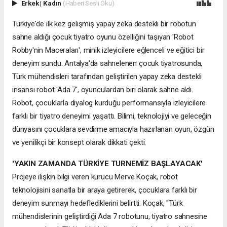
Erkek
|
Kadın
(Haberi Sesli Oku)
Türkiye'de ilk kez gelişmiş yapay zeka destekli bir robotun
sahne aldığı çocuk tiyatro oyunu özelliğini taşıyan 'Robot
Robby'nin Maceraları', minik izleyicilere eğlenceli ve eğitici bir
deneyim sundu. Antalya'da sahnelenen çocuk tiyatrosunda,
Türk mühendisleri tarafından geliştirilen yapay zeka destekli
insansı robot 'Ada 7', oyunculardan biri olarak sahne aldı.
Robot, çocuklarla diyalog kurduğu performansıyla izleyicilere
farklı bir tiyatro deneyimi yaşattı. Bilimi, teknolojiyi ve geleceğin
dünyasını çocuklara sevdirme amacıyla hazırlanan oyun, özgün
ve yenilikçi bir konsept olarak dikkati çekti.
'YAKIN ZAMANDA TÜRKİYE TURNEMİZ BAŞLAYACAK'
Projeye ilişkin bilgi veren kurucu Merve Koçak, robot
teknolojisini sanatla bir araya getirerek, çocuklara farklı bir
deneyim sunmayı hedeflediklerini belirtti. Koçak, "Türk
mühendislerinin geliştirdiği Ada 7 robotunu, tiyatro sahnesine