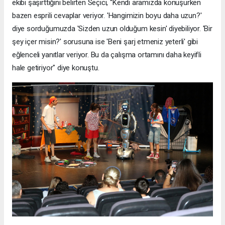
ekibi şaşırttığını belirten Seçici, “Kendi aramızda konuşurken
bazen esprili cevaplar veriyor. 'Hangimizin boyu daha uzun?'
diye sorduğumuzda 'Sizden uzun olduğum kesin' diyebiliyor. 'Bir
şey içer misin?' sorusuna ise 'Beni şarj etmeniz yeterli' gibi
eğlenceli yanıtlar veriyor. Bu da çalışma ortamını daha keyifli
hale getiriyor" diye konuştu.