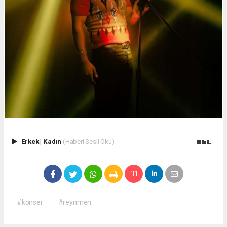
Erkek
|
Kadın
(Haberi Sesli Oku)
#konser
#reynmen