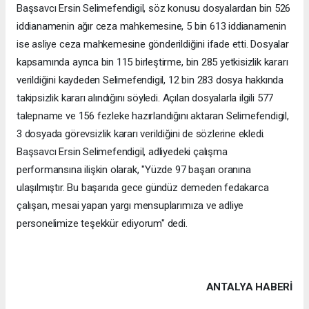
Başsavcı Ersin Selimefendigil, söz konusu dosyalardan bin 526
iddianamenin ağır ceza mahkemesine, 5 bin 613 iddianamenin
ise asliye ceza mahkemesine gönderildiğini ifade etti. Dosyalar
kapsamında ayrıca bin 115 birleştirme, bin 285 yetkisizlik kararı
verildiğini kaydeden Selimefendigil, 12 bin 283 dosya hakkında
takipsizlik kararı alındığını söyledi. Açılan dosyalarla ilgili 577
talepname ve 156 fezleke hazırlandığını aktaran Selimefendigil,
3 dosyada görevsizlik kararı verildiğini de sözlerine ekledi.
Başsavcı Ersin Selimefendigil, adliyedeki çalışma
performansına ilişkin olarak, "Yüzde 97 başarı oranına
ulaşılmıştır. Bu başarıda gece gündüz demeden fedakarca
çalışan, mesai yapan yargı mensuplarımıza ve adliye
personelimize teşekkür ediyorum" dedi.
ANTALYA HABERİ