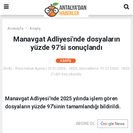
Anasayfa
Asayiş
Manavgat Adliyesi'nde dosyaların
yüzde 97'si sonuçlandı
ASAYIŞ
(İHA) - İhlas Haber Ajansı | 01.01.2026 - 18:05, Güncelleme: 01.01.2026 - 18:05
2142+ kez okundu.
Manavgat Adliyesi'nde 2025 yılında işlem gören
dosyaların yüzde 97'sinin tamamlandığı bildirildi.
ABONE OL