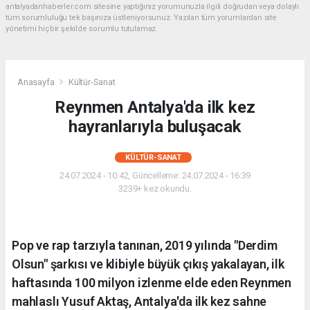
antalyadanhaberler.com sitesine yaptığınız yorumunuzla ilgili doğrudan veya dolaylı
tüm sorumluluğu tek başınıza üstleniyorsunuz. Yazılan tüm yorumlardan site
yönetimi hiçbir şekilde sorumlu tutulamaz.
Anasayfa
Kültür-Sanat
Reynmen Antalya'da ilk kez
hayranlarıyla buluşacak
KÜLTÜR-SANAT
24.07.2024 - 10:42, Güncelleme: 24.07.2024 - 16:39
3239+ kez okundu.
Pop ve rap tarzıyla tanınan, 2019 yılında "Derdim
Olsun" şarkısı ve klibiyle büyük çıkış yakalayan, ilk
haftasında 100 milyon izlenme elde eden Reynmen
mahlaslı Yusuf Aktaş, Antalya'da ilk kez sahne