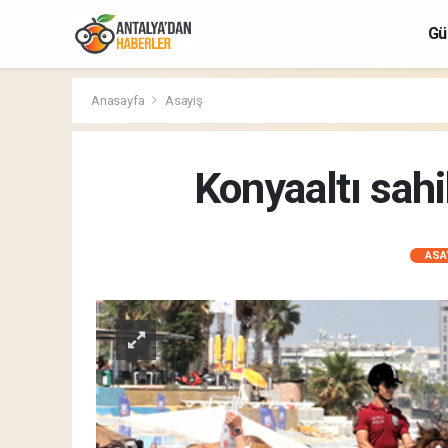
Gü
Anasayfa
Asayiş
Konyaaltı sahi
ASA