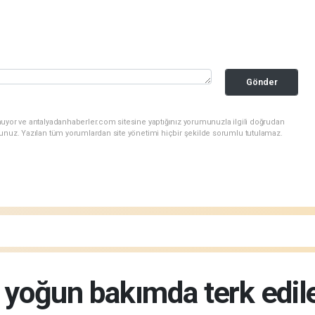
Gönder
nuyor ve antalyadanhaberler.com sitesine yaptığınız yorumunuzla ilgili doğrudan
sunuz. Yazılan tüm yorumlardan site yönetimi hiçbir şekilde sorumlu tutulamaz.
a yoğun bakımda terk edil