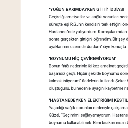
'YOĞUN BAKIMDAYKEN GİTTİ' İDDİASI
Geçirdiği ameliyatlar ve sağlık sorunları n
süreçte eşi R.G.,'nin kendisini terk ettiğini ö
Hastanesi'nde yatıyordum. Komşularımdan eş
sonra gerçekten gittiğini öğrendim. Bir şey
ayaklarımın üzerinde durdum" diye konuştu.
'BOYNUMU HİÇ ÇEVİREMİYORUM'
Boyun fıtığı nedeniyle iki kez ameliyat geçi
başarısız geçti. Hiçbir şekilde boynumu dö
kalmak istiyorum" ifadelerini kullandı. Şeke
oluştuğunu, bu nedenle ayağını kaybetme risk
'HASTANEDEYKEN ELEKTRİĞİMİ KESTİL
Yaşadığı sağlık sorunları nedeniyle çalışamad
Güzel, “Geçimimi sağlayamıyorum. Hastanede y
boynumu kullanabilmek. Beni bırakan insan