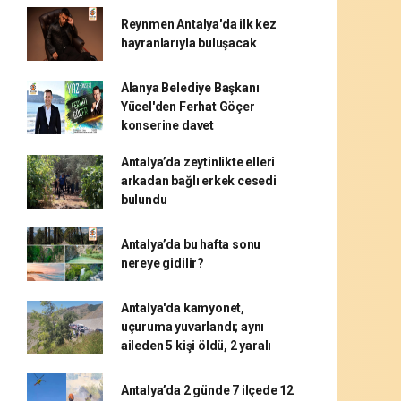
Reynmen Antalya'da ilk kez
hayranlarıyla buluşacak
Alanya Belediye Başkanı
Yücel'den Ferhat Göçer
konserine davet
Antalya’da zeytinlikte elleri
arkadan bağlı erkek cesedi
bulundu
Antalya’da bu hafta sonu
nereye gidilir?
Antalya'da kamyonet,
uçuruma yuvarlandı; aynı
aileden 5 kişi öldü, 2 yaralı
Antalya’da 2 günde 7 ilçede 12