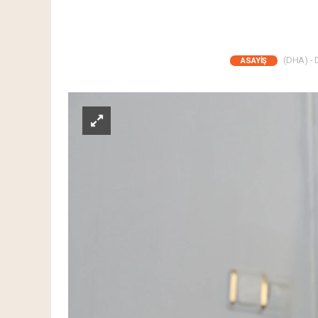
(DHA) - D
ASAYIŞ