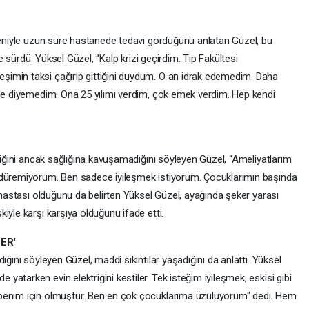
edeniyle uzun süre hastanede tedavi gördüğünü anlatan Güzel, bu
ne sürdü. Yüksel Güzel, “Kalp krizi geçirdim. Tıp Fakültesi
imin taksi çağırıp gittiğini duydum. O an idrak edemedim. Daha
 de diyemedim. Ona 25 yılımı verdim, çok emek verdim. Hep kendi
rdiğini ancak sağlığına kavuşamadığını söyleyen Güzel, “Ameliyatlarım
ndüremiyorum. Ben sadece iyileşmek istiyorum. Çocuklarımın başında
r hastası olduğunu da belirten Yüksel Güzel, ayağında şeker yarası
iyle karşı karşıya olduğunu ifade etti.
ER'
ığını söyleyen Güzel, maddi sıkıntılar yaşadığını da anlattı. Yüksel
atarken evin elektriğini kestiler. Tek isteğim iyileşmek, eskisi gibi
 benim için ölmüştür. Ben en çok çocuklarıma üzülüyorum" dedi. Hem