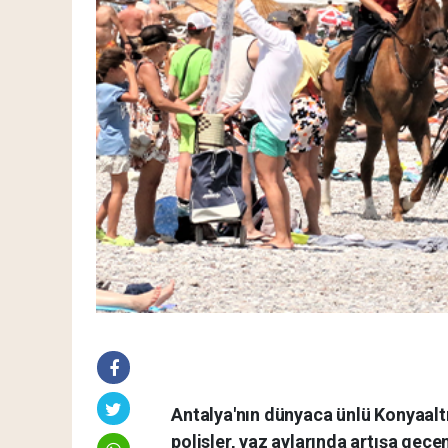
Antalya'nın dünyaca ünlü Konyaaltı 
polisler, yaz aylarında artışa geçe