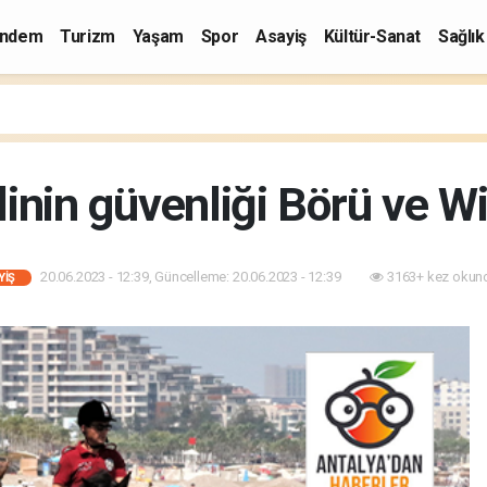
ndem
Turizm
Yaşam
Spor
Asayiş
Kültür-Sanat
Sağlık
linin güvenliği Börü ve 
20.06.2023 - 12:39, Güncelleme: 20.06.2023 - 12:39
3163+ kez okun
YIŞ