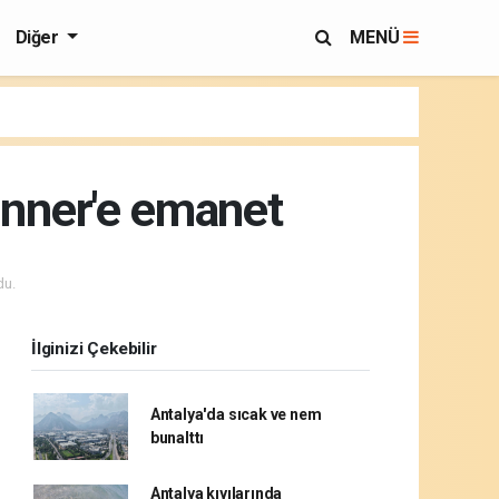
Diğer
MENÜ
Winner'e emanet
du.
İlginizi Çekebilir
Antalya'da sıcak ve nem
bunalttı
Antalya kıyılarında