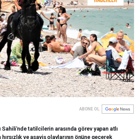
ABONE OL
Sahili'nde tatilcilerin arasında görev yapan atlı
n hırsızlık ve asayiş olaylarının önüne geçerek