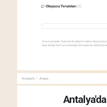
Okuyucu Yorumları
(0)
Yorum yazarak Topluluk Kuralları’nı kabul etmiş bulu
veya dolaylı tüm sorumluluğu tek başınıza üstleniyor
Anasayfa
Asayiş
Antalya'd