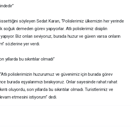
indedir”
 hissettiğini söyleyen Sedat Karan, “Polislerimiz ülkemizin her yerinde
ak soğuk demeden görev yapıyorlar. Atlı polislerimiz disiplin
ev yapıyor. Biz onları seviyoruz, burada huzur ve güven varsa onların
m” sözlerine yer verdi.
n yıllarda bu sıkıntılar olmadı”
 “Atlı polislerimizin huzurumuz ve güvenimiz için burada görev
nce burada eşyalarımızı bırakıyoruz. Onlar sayesinde rahat rahat
ıntı oluyordu, son yıllarda bu sıkıntılar olmadı. Turistlerimiz ve
devam etmesini istiyorum” dedi.