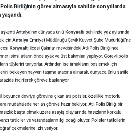
 Polis Birliğinin görev almasıyla sahilde son yıllarda
 yaşandı.
n başkenti Antalya’nın dünyaca ünlü
Konyaaltı
sahilinde yaz aylarında
ek için
Antalya
Emniyet Müdürlüğü Çevik Kuvvet Şube Müdürlüğü'ne
öncesi
Konyaaltı
ilçesi Çakırlar mevkisindeki Atlı Polis Birliği'nde
nner isimli atların önce ayak ve üst bakımları yapılıyor. Görevli polis
arın tüylerini tarıyorlar. Ardından ise tırnaklarını beslemek için
ilerini bekleyen hayvan taşıma aracına alınarak, dünyaca ünlü sahile
 arazide indirilerek göreve başlanıyor.
l boyunca devriye görevine çıkan atlı polisler, özellikle motorlu
ara müdahalede her an göreve hazır bekliyor. Atlı Polis Birliği bir
ırsızlık başta olmak üzere asayiş olaylarında hırsızların korkulu
ncı tatilciler ve vatandaşların ilgi odağı oluyor. Polisler tatilcilerin
oğraf çekmelerine izin veriyor.