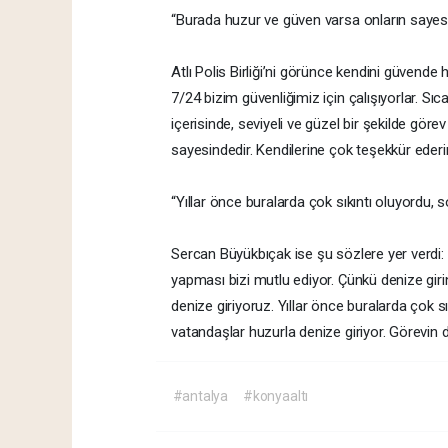
“Burada huzur ve güven varsa onların sayes
Atlı Polis Birliği’ni görünce kendini güvende
7/24 bizim güvenliğimiz için çalışıyorlar. Sıc
içerisinde, seviyeli ve güzel bir şekilde gör
sayesindedir. Kendilerine çok teşekkür ederi
“Yıllar önce buralarda çok sıkıntı oluyordu, so
Sercan Büyükbıçak ise şu sözlere yer verdi:
yapması bizi mutlu ediyor. Çünkü denize giri
denize giriyoruz. Yıllar önce buralarda çok sık
vatandaşlar huzurla denize giriyor. Görevin 
#antalya
#konyaaltı