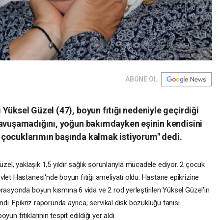
ABONE OL
Yüksel Güzel (47), boyun fıtığı nedeniyle geçirdiği
kavuşamadığını, yoğun bakımdayken eşinin kendisini
k, çocuklarımın başında kalmak istiyorum" dedi.
üzel, yaklaşık 1,5 yıldır sağlık sorunlarıyla mücadele ediyor. 2 çocuk
let Hastanesi'nde boyun fıtığı ameliyatı oldu. Hastane epikrizine
rasyonda boyun kısmına 6 vida ve 2 rod yerleştirilen Yüksel Güzel'in
ndi. Epikriz raporunda ayrıca; servikal disk bozukluğu tanısı
n fıtıklarının tespit edildiği yer aldı.