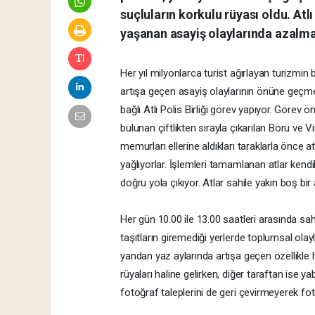
suçluların korkulu rüyası oldu. Atlı
yaşanan asayiş olaylarında azalma
Her yıl milyonlarca turist ağırlayan turizmi
artışa geçen asayiş olaylarının önüne geçm
bağlı Atlı Polis Birliği görev yapıyor. Görev 
bulunan çiftlikten sırayla çıkarılan Börü ve Vi
memurları ellerine aldıkları taraklarla önce atl
yağlıyorlar. İşlemleri tamamlanan atlar kend
doğru yola çıkıyor. Atlar sahile yakın boş bir
Her gün 10.00 ile 13.00 saatleri arasında sahi
taşıtların giremediği yerlerde toplumsal olayl
yandan yaz aylarında artışa geçen özellikle h
rüyaları haline gelirken, diğer taraftan ise yaba
fotoğraf taleplerini de geri çevirmeyerek fot