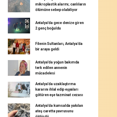
mikroplastik alarmı; canlıların
ölümüne sebep olabiliyor
Antalya'da gece denize giren
2 genç boğuldu
Filenin Sultanları, Antalya’da
bir araya geldi
Antalya'da yoğun bakımda
terk edilen annenin
mücadelesi
Antalya’da uzaklaştırma
kararını ihlal edip eşyaları
götüren eşe tazminat cezası
Antalya'da kumsalda yakılan
ateş caretta yavrusunu
öldürdü