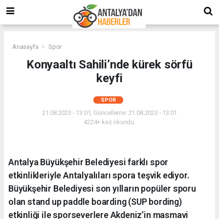
Anasayfa
Spor
Konyaaltı Sahili’nde kürek sörfü
keyfi
SPOR
21.08.2023 - 13:01, Güncelleme: 21.08.2023 - 13:01
4224+ kez okundu.
Antalya Büyükşehir Belediyesi farklı spor
etkinlikleriyle Antalyalıları spora teşvik ediyor.
Büyükşehir Belediyesi son yılların popüler sporu
olan stand up paddle boarding (SUP bording)
etkinliği ile sporseverlere Akdeniz’in masmavi