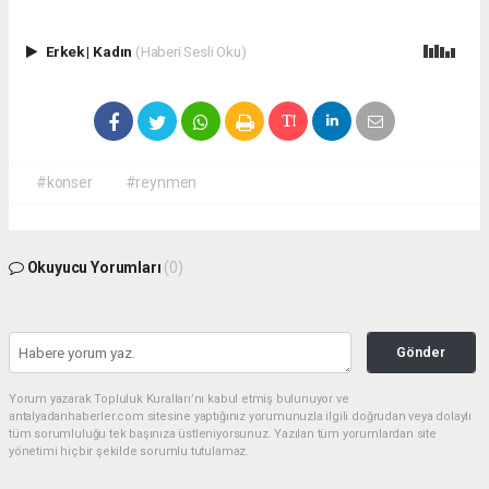
Erkek
|
Kadın
(Haberi Sesli Oku)
#konser
#reynmen
Okuyucu Yorumları
(0)
Gönder
Yorum yazarak Topluluk Kuralları’nı kabul etmiş bulunuyor ve
antalyadanhaberler.com sitesine yaptığınız yorumunuzla ilgili doğrudan veya dolaylı
tüm sorumluluğu tek başınıza üstleniyorsunuz. Yazılan tüm yorumlardan site
yönetimi hiçbir şekilde sorumlu tutulamaz.