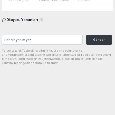
Okuyucu Yorumları
(0)
Gönder
Yorum yazarak Topluluk Kuralları’nı kabul etmiş bulunuyor ve
antalyadanhaberler.com sitesine yaptığınız yorumunuzla ilgili doğrudan veya dolaylı
tüm sorumluluğu tek başınıza üstleniyorsunuz. Yazılan tüm yorumlardan site
yönetimi hiçbir şekilde sorumlu tutulamaz.
haber paketi
haber scripti
haber yazılımı
Tüm hakları saklı tutulmaktadır.Copyright 2026©
Haber Yazılımı:
Web Aksiyon ®