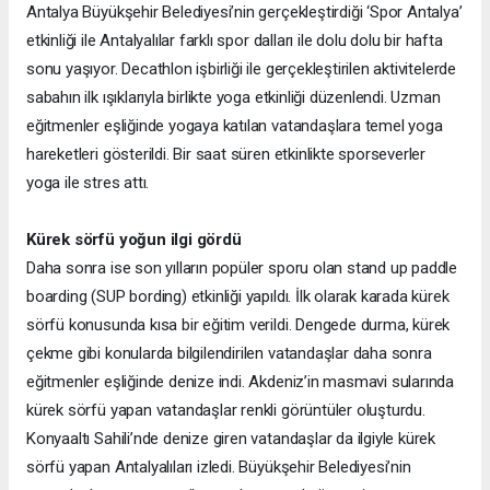
Antalya Büyükşehir Belediyesi’nin gerçekleştirdiği ‘Spor Antalya’
etkinliği ile Antalyalılar farklı spor dalları ile dolu dolu bir hafta
sonu yaşıyor. Decathlon işbirliği ile gerçekleştirilen aktivitelerde
sabahın ilk ışıklarıyla birlikte yoga etkinliği düzenlendi. Uzman
eğitmenler eşliğinde yogaya katılan vatandaşlara temel yoga
hareketleri gösterildi. Bir saat süren etkinlikte sporseverler
yoga ile stres attı.
Kürek sörfü yoğun ilgi gördü
Daha sonra ise son yılların popüler sporu olan stand up paddle
boarding (SUP bording) etkinliği yapıldı. İlk olarak karada kürek
sörfü konusunda kısa bir eğitim verildi. Dengede durma, kürek
çekme gibi konularda bilgilendirilen vatandaşlar daha sonra
eğitmenler eşliğinde denize indi. Akdeniz’in masmavi sularında
kürek sörfü yapan vatandaşlar renkli görüntüler oluşturdu.
Konyaaltı Sahili’nde denize giren vatandaşlar da ilgiyle kürek
sörfü yapan Antalyalıları izledi. Büyükşehir Belediyesi’nin