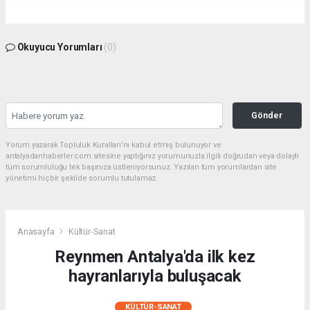
Okuyucu Yorumları
(0)
Gönder
Yorum yazarak Topluluk Kuralları’nı kabul etmiş bulunuyor ve
antalyadanhaberler.com sitesine yaptığınız yorumunuzla ilgili doğrudan veya dolaylı
tüm sorumluluğu tek başınıza üstleniyorsunuz. Yazılan tüm yorumlardan site
yönetimi hiçbir şekilde sorumlu tutulamaz.
Anasayfa
Kültür-Sanat
Reynmen Antalya'da ilk kez
hayranlarıyla buluşacak
KÜLTÜR-SANAT