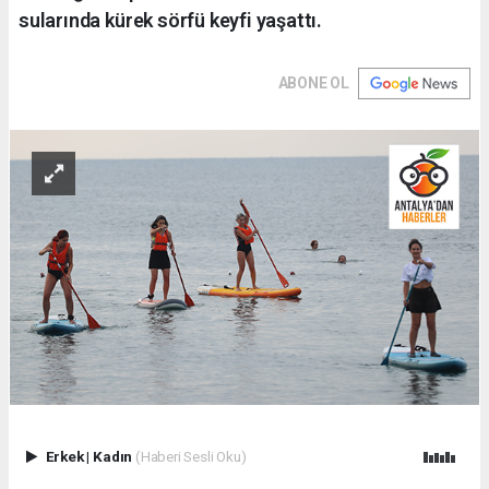
sularında kürek sörfü keyfi yaşattı.
ABONE OL
Erkek
|
Kadın
(Haberi Sesli Oku)