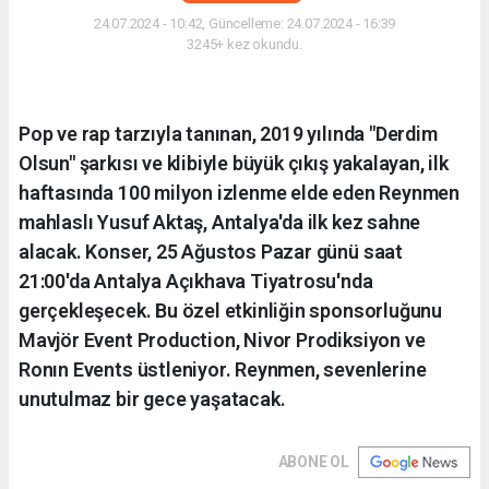
24.07.2024 - 10:42, Güncelleme: 24.07.2024 - 16:39
3245+ kez okundu.
Pop ve rap tarzıyla tanınan, 2019 yılında "Derdim
Olsun" şarkısı ve klibiyle büyük çıkış yakalayan, ilk
haftasında 100 milyon izlenme elde eden Reynmen
mahlaslı Yusuf Aktaş, Antalya'da ilk kez sahne
alacak. Konser, 25 Ağustos Pazar günü saat
21:00'da Antalya Açıkhava Tiyatrosu'nda
gerçekleşecek. Bu özel etkinliğin sponsorluğunu
Mavjör Event Production, Nivor Prodiksiyon ve
Ronın Events üstleniyor. Reynmen, sevenlerine
unutulmaz bir gece yaşatacak.
ABONE OL