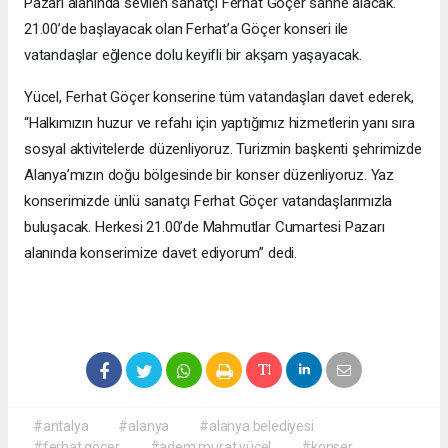
Pazarı alanında sevilen sanatçı Ferhat Göçer sahne alacak.
21.00’de başlayacak olan Ferhat’a Göçer konseri ile
vatandaşlar eğlence dolu keyifli bir akşam yaşayacak.
Yücel, Ferhat Göçer konserine tüm vatandaşları davet ederek,
“Halkımızın huzur ve refahı için yaptığımız hizmetlerin yanı sıra
sosyal aktivitelerde düzenliyoruz. Turizmin başkenti şehrimizde
Alanya’mızın doğu bölgesinde bir konser düzenliyoruz. Yaz
konserimizde ünlü sanatçı Ferhat Göçer vatandaşlarımızla
buluşacak. Herkesi 21.00’de Mahmutlar Cumartesi Pazarı
alanında konserimize davet ediyorum” dedi.
#antalya
#alanya
#alanya belediyesi
#ferhat göçer
#adem murat yücel
#konser