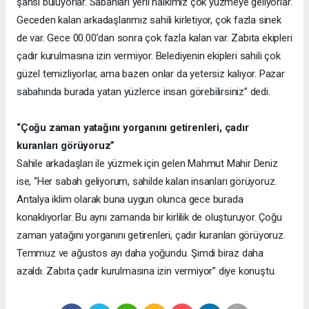
şansı buluyorlar. Sabahları yerli halkımız çok yüzmeye geliyorlar.
Geceden kalan arkadaşlarımız sahili kirletiyor, çok fazla sinek
de var. Gece 00.00’dan sonra çok fazla kalan var. Zabıta ekipleri
çadır kurulmasına izin vermiyor. Belediyenin ekipleri sahili çok
güzel temizliyorlar, ama bazen onlar da yetersiz kalıyor. Pazar
sabahında burada yatan yüzlerce insan görebilirsiniz” dedi.
“Çoğu zaman yatağını yorganını getirenleri, çadır
kuranları görüyoruz”
Sahile arkadaşları ile yüzmek için gelen Mahmut Mahir Deniz
ise, “Her sabah geliyorum, sahilde kalan insanları görüyoruz.
Antalya iklim olarak buna uygun olunca gece burada
konaklıyorlar. Bu aynı zamanda bir kirlilik de oluşturuyor. Çoğu
zaman yatağını yorganını getirenleri, çadır kuranları görüyoruz.
Temmuz ve ağustos ayı daha yoğundu. Şimdi biraz daha
azaldı. Zabıta çadır kurulmasına izin vermiyor” diye konuştu.