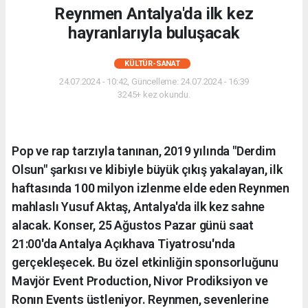
Reynmen Antalya'da ilk kez
hayranlarıyla buluşacak
KÜLTÜR-SANAT
24.07.2024 - 10:42, Güncelleme: 24.07.2024 - 16:39
3245+ kez okundu.
Pop ve rap tarzıyla tanınan, 2019 yılında "Derdim
Olsun" şarkısı ve klibiyle büyük çıkış yakalayan, ilk
haftasında 100 milyon izlenme elde eden Reynmen
mahlaslı Yusuf Aktaş, Antalya'da ilk kez sahne
alacak. Konser, 25 Ağustos Pazar günü saat
21:00'da Antalya Açıkhava Tiyatrosu'nda
gerçekleşecek. Bu özel etkinliğin sponsorluğunu
Mavjör Event Production, Nivor Prodiksiyon ve
Ronın Events üstleniyor. Reynmen, sevenlerine