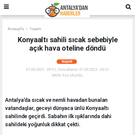
Anasayfa
Yaşam
Konyaaltı sahili sıcak sebebiyle
açık hava oteline döndü
YAŞAM
01.09.2023 - 09:31, Güncelleme: 01.09.2023 - 09:31
3856+ kez okundu.
Antalya’da sıcak ve nemli havadan bunalan
vatandaşlar, geceyi dünyaca ünlü Konyaaltı
sahilinde geçirdi. Sabahın ilk ışıklarında dahi
sahildeki yoğunluk dikkat çekti.