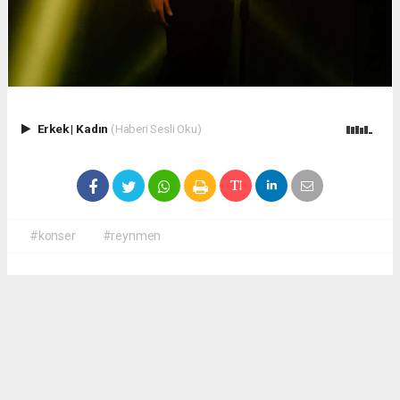
Erkek
|
Kadın
(Haberi Sesli Oku)
#konser
#reynmen
Okuyucu Yorumları
(0)
Gönder