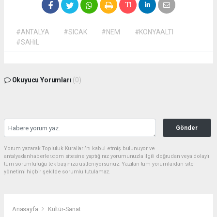
#ANTALYA
#SICAK
#NEM
#KONYAALTI
#SAHİL
Okuyucu Yorumları
(0)
Gönder
Yorum yazarak Topluluk Kuralları’nı kabul etmiş bulunuyor ve
antalyadanhaberler.com sitesine yaptığınız yorumunuzla ilgili doğrudan veya dolaylı
tüm sorumluluğu tek başınıza üstleniyorsunuz. Yazılan tüm yorumlardan site
yönetimi hiçbir şekilde sorumlu tutulamaz.
Anasayfa
Kültür-Sanat