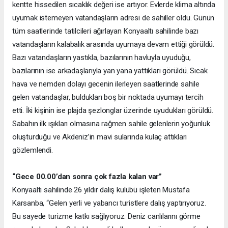
kentte hissedilen sıcaklık değeri ise artıyor. Evlerde klima altında
uyumak istemeyen vatandaşların adresi de sahiller oldu. Günün
tüm saatlerinde tatilcileri ağırlayan Konyaaltı sahilinde bazı
vatandaşların kalabalık arasında uyumaya devam ettiği görüldü.
Bazı vatandaşların yastıkla, bazılarının havluyla uyuduğu,
bazılarının ise arkadaşlarıyla yan yana yattıkları görüldü. Sıcak
hava ve nemden dolayı gecenin ilerleyen saatlerinde sahile
gelen vatandaşlar, buldukları boş bir noktada uyumayı tercih
etti. İki kişinin ise plajda şezlonglar üzerinde uyudukları görüldü.
Sabahın ilk ışıkları olmasına rağmen sahile gelenlerin yoğunluk
oluşturduğu ve Akdeniz’in mavi sularında kulaç attıkları
gözlemlendi.
“Gece 00.00’dan sonra çok fazla kalan var”
Konyaaltı sahilinde 26 yıldır dalış kulübü işleten Mustafa
Karsanba, “Gelen yerli ve yabancı turistlere dalış yaptırıyoruz.
Bu sayede turizme katkı sağlıyoruz. Deniz canlılarını görme