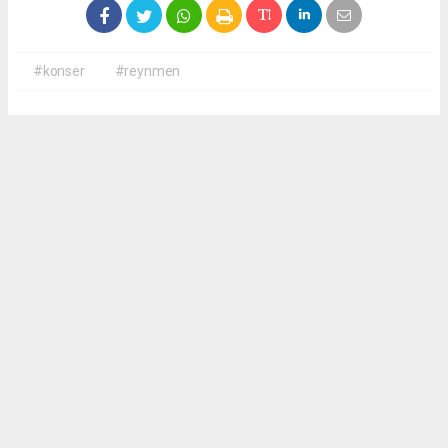
#konser
#reynmen
Okuyucu Yorumları
(0)
Gönder
Yorum yazarak Topluluk Kuralları’nı kabul etmiş bulunuyor ve
antalyadanhaberler.com sitesine yaptığınız yorumunuzla ilgili doğrudan veya dolaylı
tüm sorumluluğu tek başınıza üstleniyorsunuz. Yazılan tüm yorumlardan site
yönetimi hiçbir şekilde sorumlu tutulamaz.
haber paketi
haber scripti
haber yazılımı