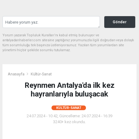
Gönder
Yorum yazarak Topluluk Kuralları’nı kabul etmiş bulunuyor ve
antalyadanhaberler.com sitesine yaptığınız yorumunuzla ilgili doğrudan veya dolaylı
tüm sorumluluğu tek başınıza üstleniyorsunuz. Yazılan tüm yorumlardan site
yönetimi hiçbir şekilde sorumlu tutulamaz.
Anasayfa
Kültür-Sanat
Reynmen Antalya'da ilk kez
hayranlarıyla buluşacak
KÜLTÜR-SANAT
24.07.2024 - 10:42, Güncelleme: 24.07.2024 - 16:39
3240+ kez okundu.