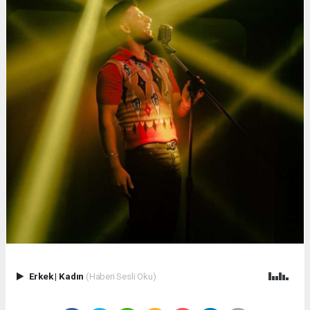
Erkek
|
Kadın
(Haberi Sesli Oku)