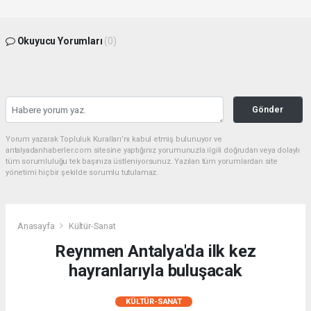
Okuyucu Yorumları
(0)
Gönder
Yorum yazarak Topluluk Kuralları’nı kabul etmiş bulunuyor ve
antalyadanhaberler.com sitesine yaptığınız yorumunuzla ilgili doğrudan veya dolaylı
tüm sorumluluğu tek başınıza üstleniyorsunuz. Yazılan tüm yorumlardan site
yönetimi hiçbir şekilde sorumlu tutulamaz.
Anasayfa
Kültür-Sanat
Reynmen Antalya'da ilk kez
hayranlarıyla buluşacak
KÜLTÜR-SANAT