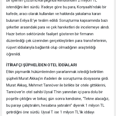
bir işlemin çözümü karşılığında kendisinden 2 milyon TL
istendiğini ileri sürdü. İfadeye göre bu para, Konyaaltı'ndaki bir
kafede, aracı olarak kullanılan ve hakkında yakalama kararı
bulunan Evliya B.’ye teslim edildi. Soruşturma kapsamında bazı
şirketler arasındaki para ve çek hareketleri de incelemeye alındı.
Hazır beton sektöründe faaliyet gösteren bir firmanın
düzenlediği çek üzerinden gerçekleştirilen para transferlerinin,
rüşvet iddialarıyla bağlantılı olup olmadığının araştırıldığı
öğrenildi.
İTİRAFÇI ŞÜPHELİDEN OTEL İDDİALARI
Etkin pişmanlık hükümlerinden yararlanmak istediği belirtilen
şüpheli Murat Akkaş’ın ifadeleri de soruşturma dosyasına girdi.
Murat Akkaş, Mehmet Tanrıöver ile birlikte bir otele gittiklerini,
Tanrıöver’in otel sahibi Uysal T.’nin yanından içi para dolu bir
poşetle çıktığını ve birkaç gün sonra kendisine, “Tekne alacağız,
bu parayı çalıştıralım, hesabına yatıralım” diyerek 1 milyon TL
getirdiğini öne sürdü. Uysal T. ise 1 milyon TL’lik iddiayı