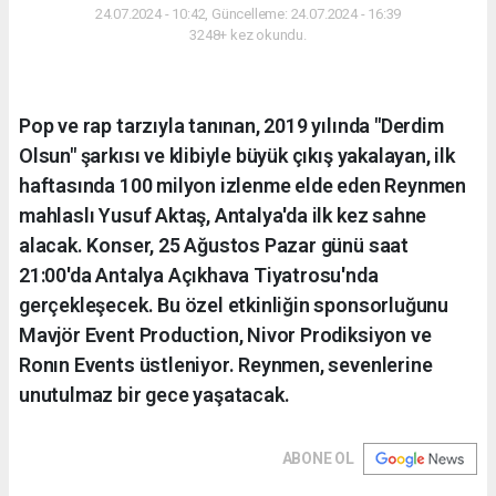
24.07.2024 - 10:42, Güncelleme: 24.07.2024 - 16:39
3248+ kez okundu.
Pop ve rap tarzıyla tanınan, 2019 yılında "Derdim
Olsun" şarkısı ve klibiyle büyük çıkış yakalayan, ilk
haftasında 100 milyon izlenme elde eden Reynmen
mahlaslı Yusuf Aktaş, Antalya'da ilk kez sahne
alacak. Konser, 25 Ağustos Pazar günü saat
21:00'da Antalya Açıkhava Tiyatrosu'nda
gerçekleşecek. Bu özel etkinliğin sponsorluğunu
Mavjör Event Production, Nivor Prodiksiyon ve
Ronın Events üstleniyor. Reynmen, sevenlerine
unutulmaz bir gece yaşatacak.
ABONE OL