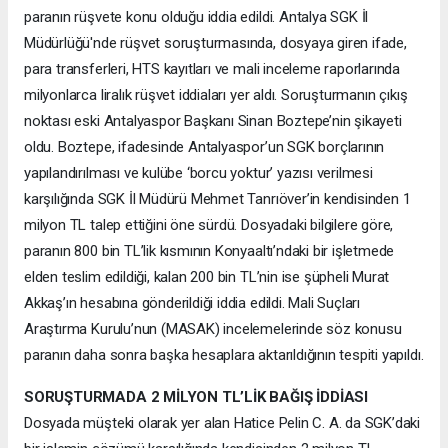
paranın rüşvete konu olduğu iddia edildi. Antalya SGK İl
Müdürlüğü'nde rüşvet soruşturmasında, dosyaya giren ifade,
para transferleri, HTS kayıtları ve mali inceleme raporlarında
milyonlarca liralık rüşvet iddiaları yer aldı. Soruşturmanın çıkış
noktası eski Antalyaspor Başkanı Sinan Boztepe’nin şikayeti
oldu. Boztepe, ifadesinde Antalyaspor’un SGK borçlarının
yapılandırılması ve kulübe ‘borcu yoktur’ yazısı verilmesi
karşılığında SGK İl Müdürü Mehmet Tanrıöver’in kendisinden 1
milyon TL talep ettiğini öne sürdü. Dosyadaki bilgilere göre,
paranın 800 bin TL’lik kısmının Konyaaltı’ndaki bir işletmede
elden teslim edildiği, kalan 200 bin TL’nin ise şüpheli Murat
Akkaş’ın hesabına gönderildiği iddia edildi. Mali Suçları
Araştırma Kurulu’nun (MASAK) incelemelerinde söz konusu
paranın daha sonra başka hesaplara aktarıldığının tespiti yapıldı.
SORUŞTURMADA 2 MİLYON TL’LİK BAĞIŞ İDDİASI
Dosyada müşteki olarak yer alan Hatice Pelin C. A. da SGK’daki