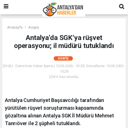
Anasayfa
Asayiş
Antalya’da SGK‘ya rüşvet
operasyonu; il müdürü tutuklandı
ASAYIŞ
(DHA) - Demirören Haber Ajansı | 10.06.2026 - 10:28, Güncelleme: 10.06.2026 -
10:28
2041+ kez okundu.
Antalya Cumhuriyet Başsavcılığı tarafından
yürütülen rüşvet soruşturması kapsamında
gözaltına alınan Antalya SGK İl Müdürü Mehmet
Tanrıöver ile 2 şüpheli tutuklandı.