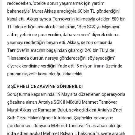
reddederken, 'otelde sorun yaşamamak için yardım
bahanesiyle' Murat Akkaş aracılığıyla 60 bin TL gönderdiğini
kabul etti. Akkaş ayrıca, Tanrıöver’in talimatıyla otelden 500 bin
TL talep ettiğini ancak otel sahibinin, “Ben SGK’ya bilgisayar
aldım, yeterince para verdim, daha vermem” diyerek ödeme
yapmayı reddettiğini beyan etti. Akkaş, sezon ortasında
Tanrıöver’in aracının bagajından çıkardığı 240 bin TL’yi de
“Hesabında dursun, nereye göndereceğini söyleyeceğim”
diyerek kendisine verdiğini ifade etti. 5 milyon liranın üzerinde
paranın rüşvete konu olduğu iddia edildi.
3 ŞÜPHELİ CEZAEVİNE GÖNDERİLDİ
Soruşturma kapsamında 19 Mayıs’ta düzenlenen operasyonla
gözaltına alınan Antalya SGK İl Müdürü Mehmet Tanrıöver,
Murat Akkaş ve Ramazan Bulut, sevk edildikleri Antalya 2’nci
Sulh Ceza Hakimliği’nce tutuklandı. Şüpheliler cezaevine
gönderilirken, dosyada Mehmet Tanrıöver’in akrabası olduğu
iddia edilen avukat Mehmet Rıdvan T. hakkında ‘rüşvete aracılık