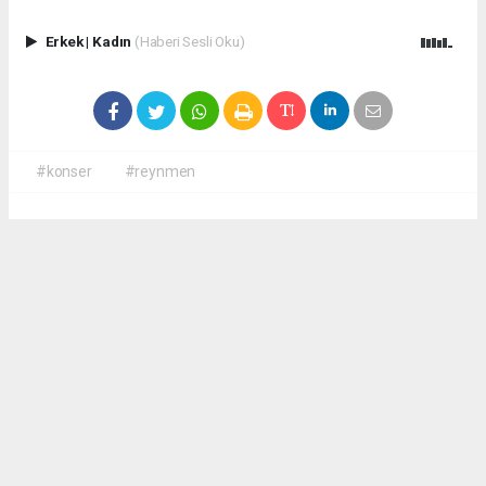
Erkek
|
Kadın
(Haberi Sesli Oku)
#konser
#reynmen
Okuyucu Yorumları
(0)
Gönder
Yorum yazarak Topluluk Kuralları’nı kabul etmiş bulunuyor ve
antalyadanhaberler.com sitesine yaptığınız yorumunuzla ilgili doğrudan veya dolaylı
tüm sorumluluğu tek başınıza üstleniyorsunuz. Yazılan tüm yorumlardan site
yönetimi hiçbir şekilde sorumlu tutulamaz.