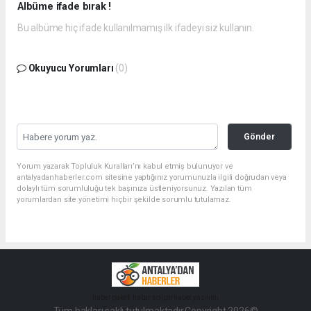
Albüme ifade bırak !
Bu albüme hiç ifade kullanılmamış ilk ifadeyi siz kullanın.
Okuyucu Yorumları
(0)
Gönder
Yorum yazarak Topluluk Kuralları’nı kabul etmiş bulunuyor ve
antalyadanhaberler.com sitesine yaptığınız yorumunuzla ilgili doğrudan veya
dolaylı tüm sorumluluğu tek başınıza üstleniyorsunuz. Yazılan tüm
yorumlardan site yönetimi hiçbir şekilde sorumlu tutulamaz.
haber paketi
haber scripti
haber yazılımı
Tüm hakları saklı tutulmaktadır.Copyright 2026©