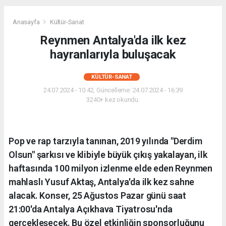
Anasayfa
Kültür-Sanat
Reynmen Antalya'da ilk kez
hayranlarıyla buluşacak
KÜLTÜR-SANAT
24.07.2024 - 10:42, Güncelleme: 24.07.2024 - 16:39
3240+ kez okundu.
Pop ve rap tarzıyla tanınan, 2019 yılında "Derdim
Olsun" şarkısı ve klibiyle büyük çıkış yakalayan, ilk
haftasında 100 milyon izlenme elde eden Reynmen
mahlaslı Yusuf Aktaş, Antalya'da ilk kez sahne
alacak. Konser, 25 Ağustos Pazar günü saat
21:00'da Antalya Açıkhava Tiyatrosu'nda
gerçekleşecek. Bu özel etkinliğin sponsorluğunu