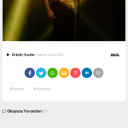
Erkek
|
Kadın
(Haberi Sesli Oku)
#konser
#reynmen
Okuyucu Yorumları
(0)