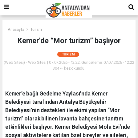
Anasayfa
Turizm
Kemer’de “Mor turizm” başlıyor
TURIZM
(Web Sitesi) - Web Sitesi | 07.07.2026 - 12:22, Güncelleme: 07.07.2026 - 12:22
3047+ kez okundu.
Kemer'e bağlı Gedelme Yaylası'nda Kemer
Belediyesi tarafından Antalya Büyükşehir
Belediyesi'nin destekleri ile ekimi yapılan “Mor
turizm” olarak bilinen lavanta bahçesine tanıtım
etkinlikleri başlıyor. Kemer Belediyesi Mola Evi’nde
sosyal aktivitelere katılan özel bireyler ve aileleri,