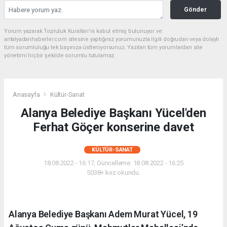
Gönder
Yorum yazarak Topluluk Kuralları’nı kabul etmiş bulunuyor ve
antalyadanhaberler.com sitesine yaptığınız yorumunuzla ilgili doğrudan veya dolaylı
tüm sorumluluğu tek başınıza üstleniyorsunuz. Yazılan tüm yorumlardan site
yönetimi hiçbir şekilde sorumlu tutulamaz.
Anasayfa
Kültür-Sanat
Alanya Belediye Başkanı Yücel'den
Ferhat Göçer konserine davet
KÜLTÜR-SANAT
18.08.2022 - 16:17, Güncelleme: 18.08.2022 - 16:25
5038+ kez okundu.
Alanya Belediye Başkanı Adem Murat Yücel, 19