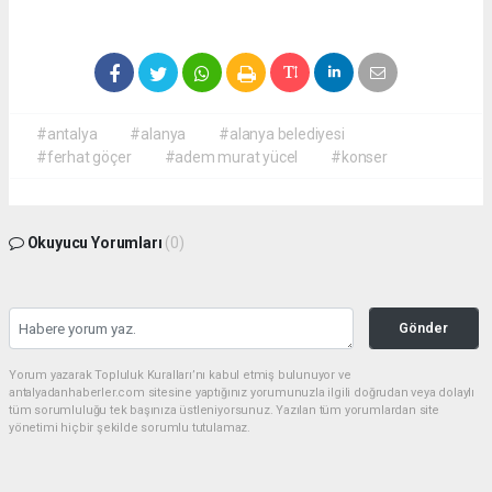
#antalya
#alanya
#alanya belediyesi
#ferhat göçer
#adem murat yücel
#konser
Okuyucu Yorumları
(0)
Gönder
Yorum yazarak Topluluk Kuralları’nı kabul etmiş bulunuyor ve
antalyadanhaberler.com sitesine yaptığınız yorumunuzla ilgili doğrudan veya dolaylı
tüm sorumluluğu tek başınıza üstleniyorsunuz. Yazılan tüm yorumlardan site
yönetimi hiçbir şekilde sorumlu tutulamaz.