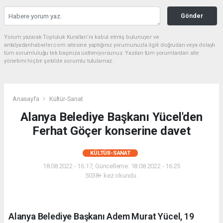
Gönder
Yorum yazarak Topluluk Kuralları’nı kabul etmiş bulunuyor ve
antalyadanhaberler.com sitesine yaptığınız yorumunuzla ilgili doğrudan veya dolaylı
tüm sorumluluğu tek başınıza üstleniyorsunuz. Yazılan tüm yorumlardan site
yönetimi hiçbir şekilde sorumlu tutulamaz.
Anasayfa
Kültür-Sanat
Alanya Belediye Başkanı Yücel'den
Ferhat Göçer konserine davet
KÜLTÜR-SANAT
18.08.2022 - 16:17, Güncelleme: 18.08.2022 - 16:25
5038+ kez okundu.
Alanya Belediye Başkanı Adem Murat Yücel, 19