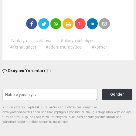
#antalya
#alanya
#alanya belediyesi
#ferhat göçer
#adem murat yücel
#konser
Okuyucu Yorumları
(0)
Gönder
Yorum yazarak Topluluk Kuralları’nı kabul etmiş bulunuyor ve
antalyadanhaberler.com sitesine yaptığınız yorumunuzla ilgili doğrudan veya dolaylı
tüm sorumluluğu tek başınıza üstleniyorsunuz. Yazılan tüm yorumlardan site
yönetimi hiçbir şekilde sorumlu tutulamaz.