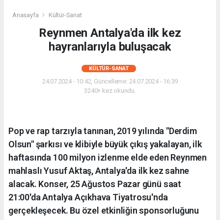
Anasayfa
Kültür-Sanat
Reynmen Antalya'da ilk kez
hayranlarıyla buluşacak
KÜLTÜR-SANAT
24.07.2024 - 10:42, Güncelleme: 24.07.2024 - 16:39
3240+ kez okundu.
Pop ve rap tarzıyla tanınan, 2019 yılında "Derdim
Olsun" şarkısı ve klibiyle büyük çıkış yakalayan, ilk
haftasında 100 milyon izlenme elde eden Reynmen
mahlaslı Yusuf Aktaş, Antalya'da ilk kez sahne
alacak. Konser, 25 Ağustos Pazar günü saat
21:00'da Antalya Açıkhava Tiyatrosu'nda
gerçekleşecek. Bu özel etkinliğin sponsorluğunu