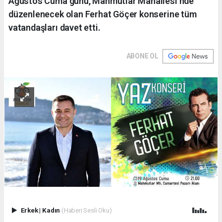
Ağustos Cuma günü, Mahmutlar Mahallesi’nde
düzenlenecek olan Ferhat Göçer konserine tüm
vatandaşları davet etti.
ABONE OL
Erkek
|
Kadın
(Haberi Sesli Oku)