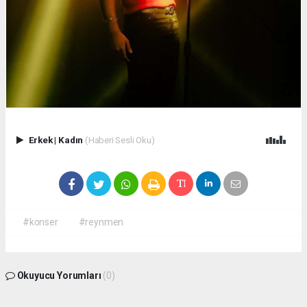
Erkek
|
Kadın
(Haberi Sesli Oku)
#konser
#reynmen
Okuyucu Yorumları
(0)