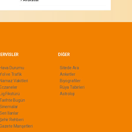
ERVİSLER
DİĞER
Hava Durumu
Sitede Ara
Yol ve Trafik
Anketler
Namaz Vakitleri
Biyografiler
Eczaneler
Rüya Tabirleri
Lig Fikstürü
Astroloji
Tarihte Bugün
Sinemalar
Seri İlanlar
Şehir Rehberi
Gazete Manşetleri