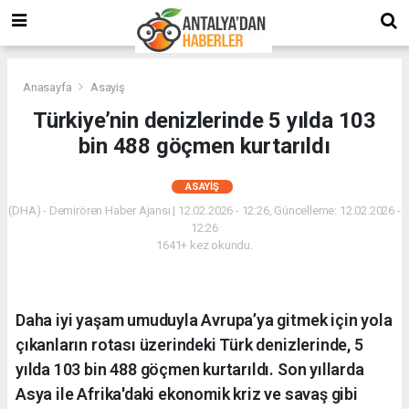
Anasayfa
Asayiş
Türkiye’nin denizlerinde 5 yılda 103
bin 488 göçmen kurtarıldı
ASAYIŞ
(DHA) - Demirören Haber Ajansı | 12.02.2026 - 12:26, Güncelleme: 12.02.2026 -
12:26
1641+ kez okundu.
Daha iyi yaşam umuduyla Avrupa’ya gitmek için yola
çıkanların rotası üzerindeki Türk denizlerinde, 5
yılda 103 bin 488 göçmen kurtarıldı. Son yıllarda
Asya ile Afrika'daki ekonomik kriz ve savaş gibi