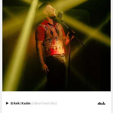
Erkek
|
Kadın
(Haberi Sesli Oku)