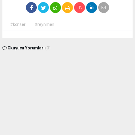
#konser
#reynmen
Okuyucu Yorumları
(0)
Gönder
Yorum yazarak Topluluk Kuralları’nı kabul etmiş bulunuyor ve
antalyadanhaberler.com sitesine yaptığınız yorumunuzla ilgili doğrudan veya dolaylı
tüm sorumluluğu tek başınıza üstleniyorsunuz. Yazılan tüm yorumlardan site
yönetimi hiçbir şekilde sorumlu tutulamaz.
Anasayfa
Kültür-Sanat
Alanya Belediye Başkanı Yücel'den