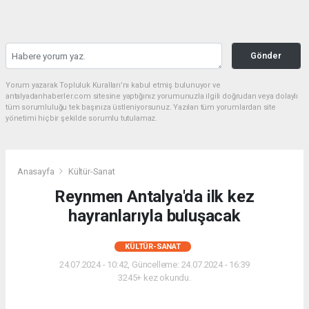
Gönder
Yorum yazarak Topluluk Kuralları’nı kabul etmiş bulunuyor ve
antalyadanhaberler.com sitesine yaptığınız yorumunuzla ilgili doğrudan veya dolaylı
tüm sorumluluğu tek başınıza üstleniyorsunuz. Yazılan tüm yorumlardan site
yönetimi hiçbir şekilde sorumlu tutulamaz.
Anasayfa
Kültür-Sanat
Reynmen Antalya'da ilk kez
hayranlarıyla buluşacak
KÜLTÜR-SANAT
24.07.2024 - 10:42, Güncelleme: 24.07.2024 - 16:39
3245+ kez okundu.