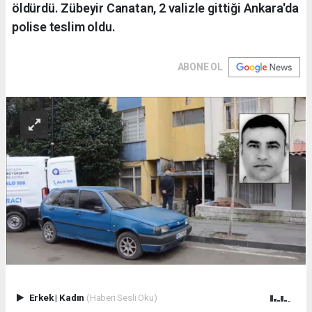
öldürdü. Zübeyir Canatan, 2 valizle gittiği Ankara'da
polise teslim oldu.
ABONE OL
Erkek
|
Kadın
(Haberi Sesli Oku)