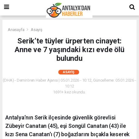
Anasayfa
Asayiş
Serik’te tüyler ürperten cinayet:
Anne ve 7 yaşındaki kızı evde ölü
bulundu
ASAYIŞ
(DHA) - Demirören Haber Ajansı | 05.01.2026 - 10:12, Güncelleme: 05.01.2026 -
10:12
1691+ kez okundu.
Antalya’nın Serik ilçesinde güvenlik görevlisi
Zübeyir Canatan (45), eşi Songül Canatan (43) ile
kızı Sena Canatan'ı (7) boğazlarını bıçakla keserek