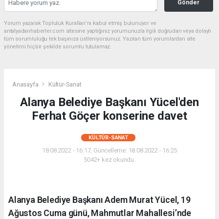
Gönder
Yorum yazarak Topluluk Kuralları’nı kabul etmiş bulunuyor ve
antalyadanhaberler.com sitesine yaptığınız yorumunuzla ilgili doğrudan veya dolaylı
tüm sorumluluğu tek başınıza üstleniyorsunuz. Yazılan tüm yorumlardan site
yönetimi hiçbir şekilde sorumlu tutulamaz.
Anasayfa
Kültür-Sanat
Alanya Belediye Başkanı Yücel'den
Ferhat Göçer konserine davet
KÜLTÜR-SANAT
18.08.2022 - 16:17, Güncelleme: 18.08.2022 - 16:25
5042+ kez okundu.
Alanya Belediye Başkanı Adem Murat Yücel, 19
Ağustos Cuma günü, Mahmutlar Mahallesi’nde