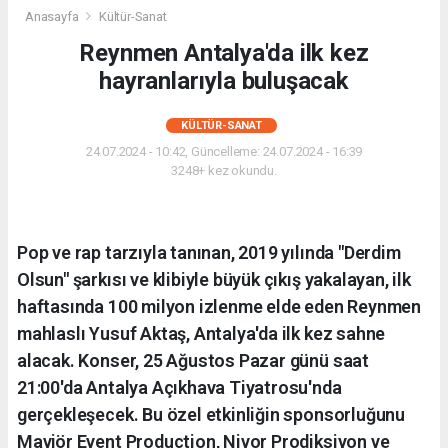
Anasayfa
Kültür-Sanat
Reynmen Antalya'da ilk kez
hayranlarıyla buluşacak
KÜLTÜR-SANAT
24.07.2024 - 10:42, Güncelleme: 24.07.2024 - 16:39
3248+ kez okundu.
Pop ve rap tarzıyla tanınan, 2019 yılında "Derdim
Olsun" şarkısı ve klibiyle büyük çıkış yakalayan, ilk
haftasında 100 milyon izlenme elde eden Reynmen
mahlaslı Yusuf Aktaş, Antalya'da ilk kez sahne
alacak. Konser, 25 Ağustos Pazar günü saat
21:00'da Antalya Açıkhava Tiyatrosu'nda
gerçekleşecek. Bu özel etkinliğin sponsorluğunu
Mavjör Event Production, Nivor Prodiksiyon ve