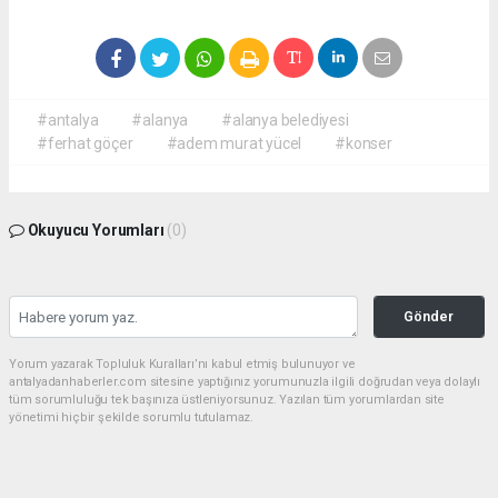
#antalya
#alanya
#alanya belediyesi
#ferhat göçer
#adem murat yücel
#konser
Okuyucu Yorumları
(0)
Gönder
Yorum yazarak Topluluk Kuralları’nı kabul etmiş bulunuyor ve
antalyadanhaberler.com sitesine yaptığınız yorumunuzla ilgili doğrudan veya dolaylı
tüm sorumluluğu tek başınıza üstleniyorsunuz. Yazılan tüm yorumlardan site
yönetimi hiçbir şekilde sorumlu tutulamaz.