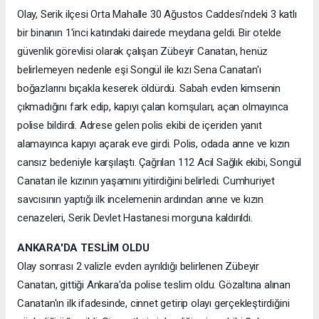
Olay, Serik ilçesi Orta Mahalle 30 Ağustos Caddesi’ndeki 3 katlı
bir binanın 1'inci katındaki dairede meydana geldi. Bir otelde
güvenlik görevlisi olarak çalışan Zübeyir Canatan, henüz
belirlemeyen nedenle eşi Songül ile kızı Sena Canatan'ı
boğazlarını bıçakla keserek öldürdü. Sabah evden kimsenin
çıkmadığını fark edip, kapıyı çalan komşuları, açan olmayınca
polise bildirdi. Adrese gelen polis ekibi de içeriden yanıt
alamayınca kapıyı açarak eve girdi. Polis, odada anne ve kızın
cansız bedeniyle karşılaştı. Çağrılan 112 Acil Sağlık ekibi, Songül
Canatan ile kızının yaşamını yitirdiğini belirledi. Cumhuriyet
savcısının yaptığı ilk incelemenin ardından anne ve kızın
cenazeleri, Serik Devlet Hastanesi morguna kaldırıldı.
ANKARA'DA TESLİM OLDU
Olay sonrası 2 valizle evden ayrıldığı belirlenen Zübeyir
Canatan, gittiği Ankara'da polise teslim oldu. Gözaltına alınan
Canatan'ın ilk ifadesinde, cinnet getirip olayı gerçekleştirdiğini