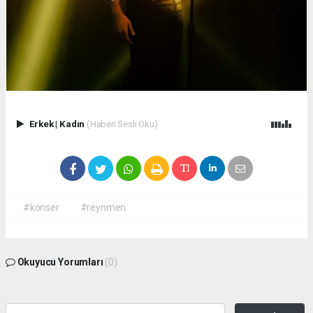
Erkek
|
Kadın
(Haberi Sesli Oku)
#konser
#reynmen
Okuyucu Yorumları
(0)