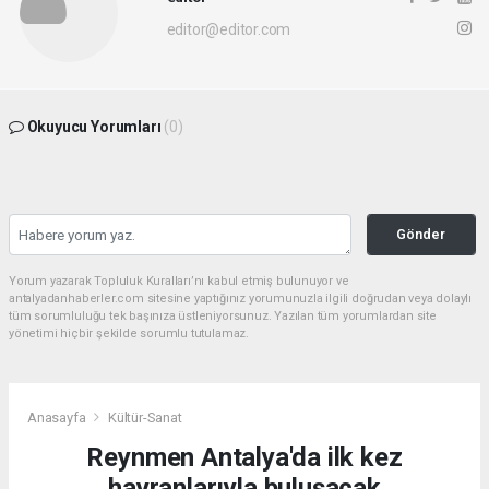
editor@editor.com
Okuyucu Yorumları
(0)
Gönder
Yorum yazarak Topluluk Kuralları’nı kabul etmiş bulunuyor ve
antalyadanhaberler.com sitesine yaptığınız yorumunuzla ilgili doğrudan veya dolaylı
tüm sorumluluğu tek başınıza üstleniyorsunuz. Yazılan tüm yorumlardan site
yönetimi hiçbir şekilde sorumlu tutulamaz.
Anasayfa
Kültür-Sanat
Reynmen Antalya'da ilk kez
hayranlarıyla buluşacak