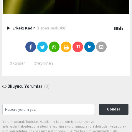
Erkek
|
Kadın
(Haberi Sesli Oku)
#konser
#reynmen
Okuyucu Yorumları
(0)
Gönder
Yorum yazarak Topluluk Kuralları’nı kabul etmiş bulunuyor ve
antalyadanhaberler.com sitesine yaptığınız yorumunuzla ilgili doğrudan veya dolaylı
tüm sorumluluğu tek başınıza üstleniyorsunuz. Yazılan tüm yorumlardan site