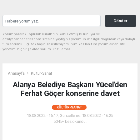
Gönder
Yorum yazarak Topluluk Kuralları’nı kabul etmiş bulunuyor ve
antalyadanhaberler.com sitesine yaptığınız yorumunuzla ilgili doğrudan veya dolaylı
tüm sorumluluğu tek başınıza üstleniyorsunuz. Yazılan tüm yorumlardan site
yönetimi hiçbir şekilde sorumlu tutulamaz.
Anasayfa
Kültür-Sanat
Alanya Belediye Başkanı Yücel'den
Ferhat Göçer konserine davet
KÜLTÜR-SANAT
18.08.2022 - 16:17, Güncelleme: 18.08.2022 - 16:25
5045+ kez okundu.