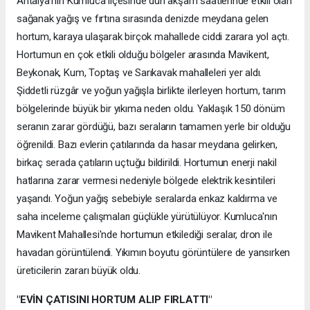
Antalya'nın Kumluca ilçesinde dün akşam saatlerinde etkili olan
sağanak yağış ve fırtına sırasında denizde meydana gelen
hortum, karaya ulaşarak birçok mahallede ciddi zarara yol açtı.
Hortumun en çok etkili olduğu bölgeler arasında Mavikent,
Beykonak, Kum, Toptaş ve Sarıkavak mahalleleri yer aldı.
Şiddetli rüzgâr ve yoğun yağışla birlikte ilerleyen hortum, tarım
bölgelerinde büyük bir yıkıma neden oldu. Yaklaşık 150 dönüm
seranın zarar gördüğü, bazı seraların tamamen yerle bir olduğu
öğrenildi. Bazı evlerin çatılarında da hasar meydana gelirken,
birkaç serada çatıların uçtuğu bildirildi. Hortumun enerji nakil
hatlarına zarar vermesi nedeniyle bölgede elektrik kesintileri
yaşandı. Yoğun yağış sebebiyle seralarda enkaz kaldırma ve
saha inceleme çalışmaları güçlükle yürütülüyor. Kumluca'nın
Mavikent Mahallesi'nde hortumun etkilediği seralar, dron ile
havadan görüntülendi. Yıkımın boyutu görüntülere de yansırken
üreticilerin zararı büyük oldu.
"EVİN ÇATISINI HORTUM ALIP FIRLATTI"