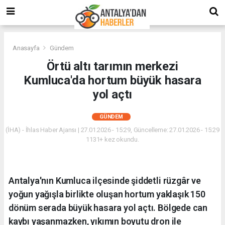
Anasayfa
Gündem
Örtü altı tarımın merkezi
Kumluca'da hortum büyük hasara
yol açtı
GÜNDEM
(İHA) - İhlas Haber Ajansı | 27.01.2026 - 15:29, Güncelleme: 27.01.2026 - 15:29
1131+ kez okundu.
Antalya'nın Kumluca ilçesinde şiddetli rüzgâr ve
yoğun yağışla birlikte oluşan hortum yaklaşık 150
dönüm serada büyük hasara yol açtı. Bölgede can
kaybı yaşanmazken, yıkımın boyutu dron ile