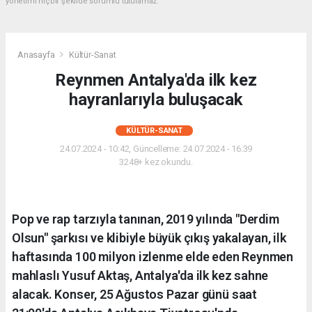
yönetimi hiçbir şekilde sorumlu tutulamaz.
Anasayfa
Kültür-Sanat
Reynmen Antalya'da ilk kez
hayranlarıyla buluşacak
KÜLTÜR-SANAT
24.07.2024 - 10:42, Güncelleme: 24.07.2024 - 16:39
3248+ kez okundu.
Pop ve rap tarzıyla tanınan, 2019 yılında "Derdim
Olsun" şarkısı ve klibiyle büyük çıkış yakalayan, ilk
haftasında 100 milyon izlenme elde eden Reynmen
mahlaslı Yusuf Aktaş, Antalya'da ilk kez sahne
alacak. Konser, 25 Ağustos Pazar günü saat