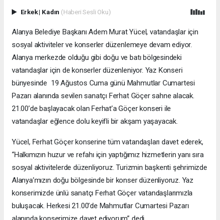
Erkek
|
Kadın
(Haberi Sesli Oku)
Alanya Belediye Başkanı Adem Murat Yücel, vatandaşlar için
sosyal aktiviteler ve konserler düzenlemeye devam ediyor.
Alanya merkezde olduğu gibi doğu ve batı bölgesindeki
vatandaşlar için de konserler düzenleniyor. Yaz Konseri
bünyesinde 19 Ağustos Cuma günü Mahmutlar Cumartesi
Pazarı alanında sevilen sanatçı Ferhat Göçer sahne alacak.
21.00’de başlayacak olan Ferhat’a Göçer konseri ile
vatandaşlar eğlence dolu keyifli bir akşam yaşayacak.
Yücel, Ferhat Göçer konserine tüm vatandaşları davet ederek,
“Halkımızın huzur ve refahı için yaptığımız hizmetlerin yanı sıra
sosyal aktivitelerde düzenliyoruz. Turizmin başkenti şehrimizde
Alanya’mızın doğu bölgesinde bir konser düzenliyoruz. Yaz
konserimizde ünlü sanatçı Ferhat Göçer vatandaşlarımızla
buluşacak. Herkesi 21.00’de Mahmutlar Cumartesi Pazarı
alanında konserimize davet ediyorum” dedi.