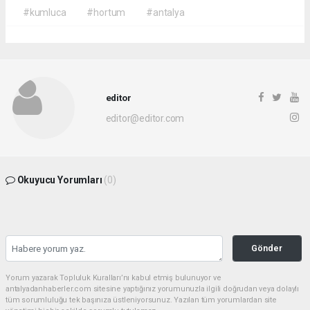
#kumluca
#hortum
#antalya
editor
editor@editor.com
Okuyucu Yorumları
(0)
Gönder
Yorum yazarak Topluluk Kuralları’nı kabul etmiş bulunuyor ve
antalyadanhaberler.com sitesine yaptığınız yorumunuzla ilgili doğrudan veya dolaylı
tüm sorumluluğu tek başınıza üstleniyorsunuz. Yazılan tüm yorumlardan site