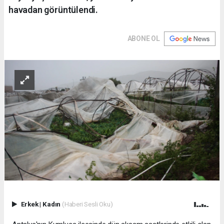
havadan görüntülendi.
ABONE OL
Erkek
|
Kadın
(Haberi Sesli Oku)