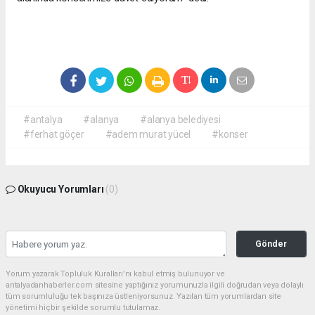
#antalya
#alanya
#alanya belediyesi
#ferhat göçer
#adem murat yücel
#konser
Okuyucu Yorumları
(0)
Gönder
Yorum yazarak Topluluk Kuralları’nı kabul etmiş bulunuyor ve
antalyadanhaberler.com sitesine yaptığınız yorumunuzla ilgili doğrudan veya dolaylı
tüm sorumluluğu tek başınıza üstleniyorsunuz. Yazılan tüm yorumlardan site
yönetimi hiçbir şekilde sorumlu tutulamaz.