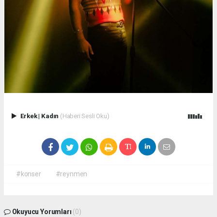
Erkek
|
Kadın
(Haberi Sesli Oku)
#konser
#reynmen
Okuyucu Yorumları
(0)