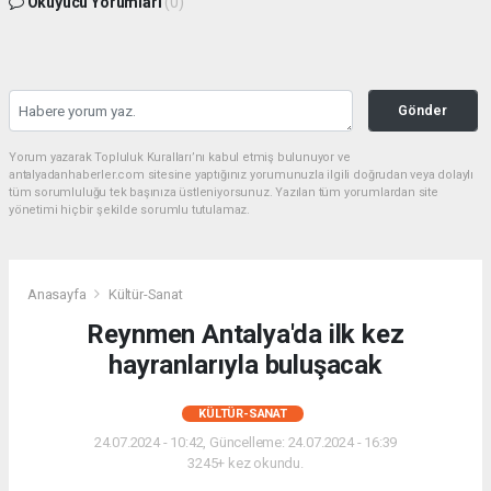
Okuyucu Yorumları
(0)
Gönder
Yorum yazarak Topluluk Kuralları’nı kabul etmiş bulunuyor ve
antalyadanhaberler.com sitesine yaptığınız yorumunuzla ilgili doğrudan veya dolaylı
tüm sorumluluğu tek başınıza üstleniyorsunuz. Yazılan tüm yorumlardan site
yönetimi hiçbir şekilde sorumlu tutulamaz.
Anasayfa
Kültür-Sanat
Reynmen Antalya'da ilk kez
hayranlarıyla buluşacak
KÜLTÜR-SANAT
24.07.2024 - 10:42, Güncelleme: 24.07.2024 - 16:39
3245+ kez okundu.