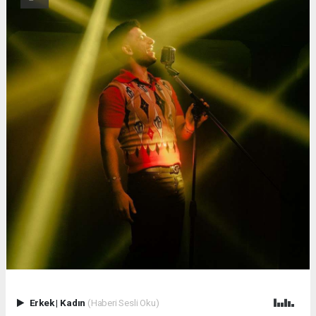
Erkek
|
Kadın
(Haberi Sesli Oku)