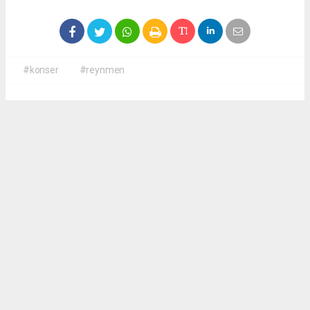
#konser
#reynmen
Okuyucu Yorumları
(0)
Gönder
Yorum yazarak Topluluk Kuralları’nı kabul etmiş bulunuyor ve
antalyadanhaberler.com sitesine yaptığınız yorumunuzla ilgili doğrudan veya dolaylı
tüm sorumluluğu tek başınıza üstleniyorsunuz. Yazılan tüm yorumlardan site
yönetimi hiçbir şekilde sorumlu tutulamaz.