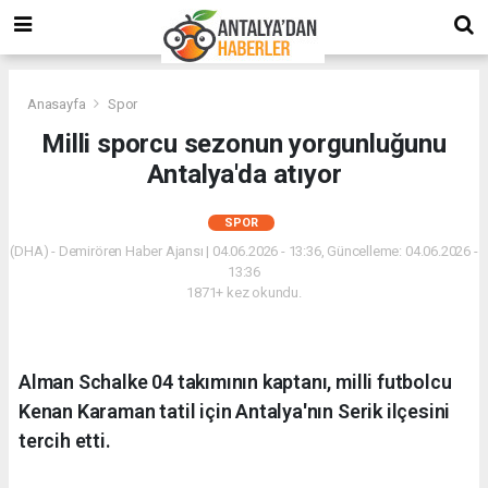
Anasayfa
Spor
Milli sporcu sezonun yorgunluğunu
Antalya'da atıyor
SPOR
(DHA) - Demirören Haber Ajansı | 04.06.2026 - 13:36, Güncelleme: 04.06.2026 -
13:36
1871+ kez okundu.
Alman Schalke 04 takımının kaptanı, milli futbolcu
Kenan Karaman tatil için Antalya'nın Serik ilçesini
tercih etti.