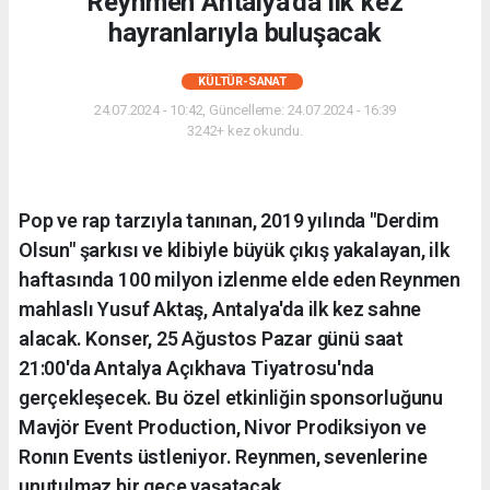
Reynmen Antalya'da ilk kez
hayranlarıyla buluşacak
KÜLTÜR-SANAT
24.07.2024 - 10:42, Güncelleme: 24.07.2024 - 16:39
3242+ kez okundu.
Pop ve rap tarzıyla tanınan, 2019 yılında "Derdim
Olsun" şarkısı ve klibiyle büyük çıkış yakalayan, ilk
haftasında 100 milyon izlenme elde eden Reynmen
mahlaslı Yusuf Aktaş, Antalya'da ilk kez sahne
alacak. Konser, 25 Ağustos Pazar günü saat
21:00'da Antalya Açıkhava Tiyatrosu'nda
gerçekleşecek. Bu özel etkinliğin sponsorluğunu
Mavjör Event Production, Nivor Prodiksiyon ve
Ronın Events üstleniyor. Reynmen, sevenlerine
unutulmaz bir gece yaşatacak.