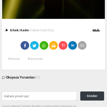
Erkek
|
Kadın
(Haberi Sesli Oku)
#konser
#reynmen
Okuyucu Yorumları
(0)
Gönder
Yorum yazarak Topluluk Kuralları’nı kabul etmiş bulunuyor ve