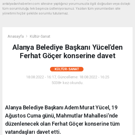
antalyadanhaberler.com sitesine yaptığınız yorumunuzla ilgili doğrudan veya dolaylı
tüm sorumluluğu tek başınıza üstleniyorsunuz. Yazılan tüm yorumlardan site
yönetimi hiçbir şekilde sorumlu tutulamaz.
Anasayfa
Kültür-Sanat
Alanya Belediye Başkanı Yücel'den
Ferhat Göçer konserine davet
KÜLTÜR-SANAT
18.08.2022 - 16:17, Güncelleme: 18.08.2022 - 16:25
5038+ kez okundu.
Alanya Belediye Başkanı Adem Murat Yücel, 19
Ağustos Cuma günü, Mahmutlar Mahallesi’nde
düzenlenecek olan Ferhat Göçer konserine tüm
vatandaşları davet etti.