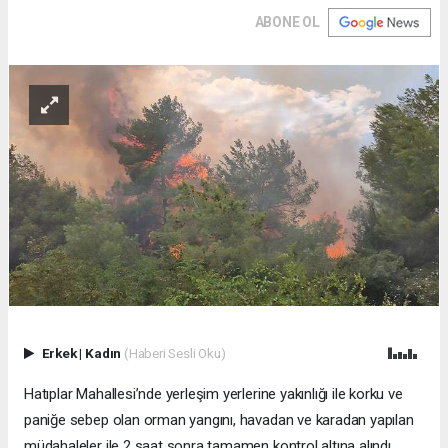
ABONE OL
Erkek
|
Kadın
(Haberi Sesli Oku)
Hatıplar Mahallesi’nde yerleşim yerlerine yakınlığı ile korku ve
paniğe sebep olan orman yangını, havadan ve karadan yapılan
müdahaleler ile 2 saat sonra tamamen kontrol altına alındı.