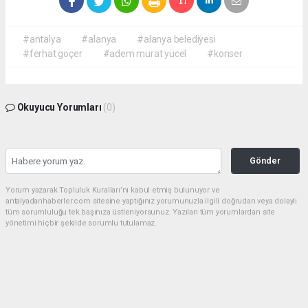
#antalya
#alanya
#alanya belediyesi
#ferhat göçer
#adem murat yücel
#konser
Okuyucu Yorumları
(0)
Gönder
Yorum yazarak Topluluk Kuralları’nı kabul etmiş bulunuyor ve
antalyadanhaberler.com sitesine yaptığınız yorumunuzla ilgili doğrudan veya dolaylı
tüm sorumluluğu tek başınıza üstleniyorsunuz. Yazılan tüm yorumlardan site
yönetimi hiçbir şekilde sorumlu tutulamaz.
haber paketi
haber scripti
haber yazılımı