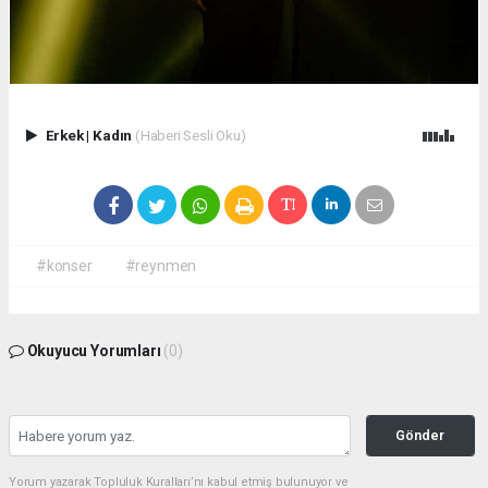
Erkek
|
Kadın
(Haberi Sesli Oku)
#konser
#reynmen
Okuyucu Yorumları
(0)
Gönder
Yorum yazarak Topluluk Kuralları’nı kabul etmiş bulunuyor ve