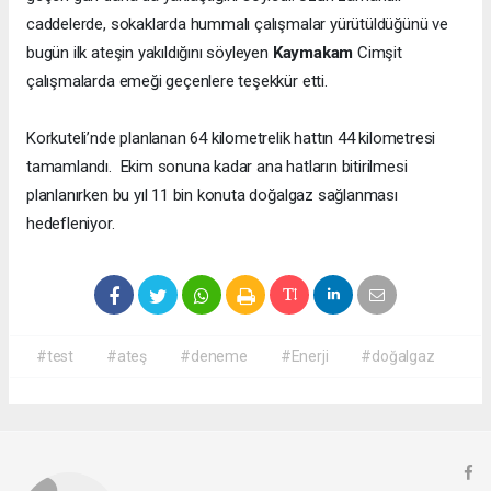
caddelerde, sokaklarda hummalı çalışmalar yürütüldüğünü ve
bugün ilk ateşin yakıldığını söyleyen
Kaymakam
Cimşit
çalışmalarda emeği geçenlere teşekkür etti.
Korkuteli’nde planlanan 64 kilometrelik hattın 44 kilometresi
tamamlandı. Ekim sonuna kadar ana hatların bitirilmesi
planlanırken bu yıl 11 bin konuta doğalgaz sağlanması
hedefleniyor.
#test
#ateş
#deneme
#Enerji
#doğalgaz