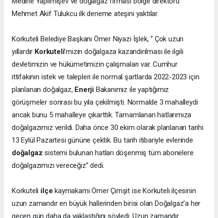
Medine Yapılmışev ve doğalgaz firması bölge direktörü
Mehmet Akif Tulukcu ilk deneme ateşini yaktılar.
Korkuteli Belediye Başkanı Ömer Niyazi İşlek, “ Çok uzun
yıllardır
Korkuteli
’mizin doğalgaza kazandırılması ile ilgili
devletimizin ve hükümetimizin çalışmaları var. Cumhur
ittifakının istek ve talepleri ile normal şartlarda 2022-2023 için
planlanan doğalgaz,
Enerji
Bakanımız ile yaptığımız
görüşmeler sonrası bu yıla çekilmişti. Normalde 3 mahalleydi
ancak bunu 5 mahalleye çıkarttık. Tamamlanan hatlarımıza
doğalgazımız verildi. Daha önce 30 ekim olarak planlanan tarihi
13 Eylül Pazartesi gününe çektik. Bu tarih itibariyle evlerinde
doğalgaz
sistemi bulunan hatları döşenmiş tüm abonelere
doğalgazımızı vereceğiz” dedi.
Korkuteli
ilçe
kaymakamı Ömer Çimşit ise Korkuteli ilçesinin
uzun zamandır en büyük hallerinden birisi olan Doğalgaz’a her
geçen gün daha da yaklaştığını söyledi. Uzun zamandır