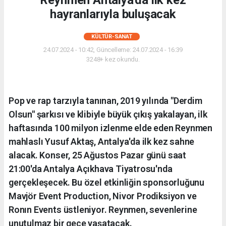
hayranlarıyla buluşacak
KÜLTÜR-SANAT
24.07.2024 - 10:42, Güncelleme: 24.07.2024 - 16:39
3248+ kez okundu.
Pop ve rap tarzıyla tanınan, 2019 yılında "Derdim
Olsun" şarkısı ve klibiyle büyük çıkış yakalayan, ilk
haftasında 100 milyon izlenme elde eden Reynmen
mahlaslı Yusuf Aktaş, Antalya'da ilk kez sahne
alacak. Konser, 25 Ağustos Pazar günü saat
21:00'da Antalya Açıkhava Tiyatrosu'nda
gerçekleşecek. Bu özel etkinliğin sponsorluğunu
Mavjör Event Production, Nivor Prodiksiyon ve
Ronın Events üstleniyor. Reynmen, sevenlerine
unutulmaz bir gece yaşatacak.