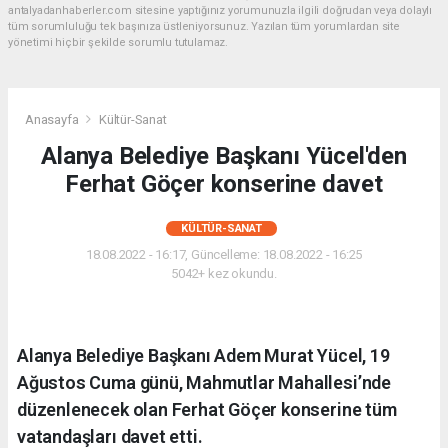
antalyadanhaberler.com sitesine yaptığınız yorumunuzla ilgili doğrudan veya dolaylı
tüm sorumluluğu tek başınıza üstleniyorsunuz. Yazılan tüm yorumlardan site
yönetimi hiçbir şekilde sorumlu tutulamaz.
Anasayfa
Kültür-Sanat
Alanya Belediye Başkanı Yücel'den
Ferhat Göçer konserine davet
KÜLTÜR-SANAT
18.08.2022 - 16:17, Güncelleme: 18.08.2022 - 16:25
5042+ kez okundu.
Alanya Belediye Başkanı Adem Murat Yücel, 19
Ağustos Cuma günü, Mahmutlar Mahallesi’nde
düzenlenecek olan Ferhat Göçer konserine tüm
vatandaşları davet etti.