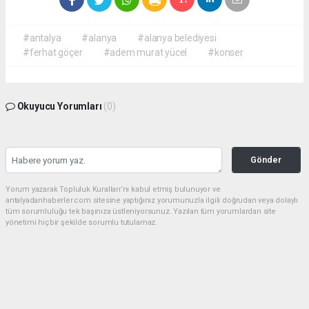
#antalya
#alanya
#alanya belediyesi
#ferhat göçer
#adem murat yücel
#konser
Okuyucu Yorumları
(0)
Gönder
Yorum yazarak Topluluk Kuralları’nı kabul etmiş bulunuyor ve
antalyadanhaberler.com sitesine yaptığınız yorumunuzla ilgili doğrudan veya dolaylı
tüm sorumluluğu tek başınıza üstleniyorsunuz. Yazılan tüm yorumlardan site
yönetimi hiçbir şekilde sorumlu tutulamaz.
haber paketi
haber scripti
haber yazılımı