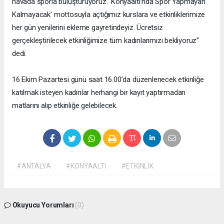
havada sporla buluşturuyoruz. 'Konyaaltı’nda Spor Yapmayan
Kalmayacak' mottosuyla açtığımız kurslara ve etkinliklerimize
her gün yenilerini ekleme gayretindeyiz. Ücretsiz
gerçekleştirilecek etkinliğimize tüm kadınlarımızı bekliyoruz”
dedi.
16 Ekim Pazartesi günü saat 16.00’da düzenlenecek etkinliğe
katılmak isteyen kadınlar herhangi bir kayıt yaptırmadan
matlarını alıp etkinliğe gelebilecek.
#ANTALYA
#KONYAALTI
#ETKİNLİK
Okuyucu Yorumları
(0)