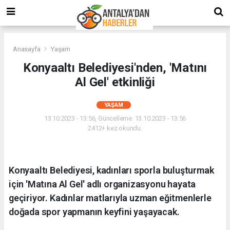
Anasayfa
Yaşam
Konyaaltı Belediyesi'nden, 'Matını
Al Gel' etkinliği
YAŞAM
13.10.2023 - 13:56, Güncelleme: 13.10.2023 - 13:56
2412+ kez okundu.
Konyaaltı Belediyesi, kadınları sporla buluşturmak
için 'Matına Al Gel' adlı organizasyonu hayata
geçiriyor. Kadınlar matlarıyla uzman eğitmenlerle
doğada spor yapmanın keyfini yaşayacak.