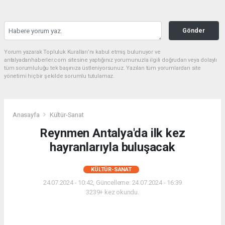
Gönder
Yorum yazarak Topluluk Kuralları’nı kabul etmiş bulunuyor ve
antalyadanhaberler.com sitesine yaptığınız yorumunuzla ilgili doğrudan veya dolaylı
tüm sorumluluğu tek başınıza üstleniyorsunuz. Yazılan tüm yorumlardan site
yönetimi hiçbir şekilde sorumlu tutulamaz.
Anasayfa
Kültür-Sanat
Reynmen Antalya'da ilk kez
hayranlarıyla buluşacak
KÜLTÜR-SANAT
24.07.2024 - 10:42, Güncelleme: 24.07.2024 - 16:39
3239+ kez okundu.