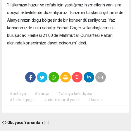
“Halkımızın huzur ve refahı için yaptığımız hizmetlerin yanı sıra
sosyal aktivitelerde düzenliyoruz. Turizmin başkenti şehrimizde
Alanya’mızın doğu bölgesinde bir konser düzenliyoruz. Yaz
konserimizde ünlü sanatçı Ferhat Göçer vatandaşlarımızla
buluşacak. Herkesi 21.00’de Mahmutlar Cumartesi Pazarı
alanında konserimize davet ediyorum” dedi.
#antalya
#alanya
#alanya belediyesi
#ferhat göçer
#adem murat yücel
#konser
Okuyucu Yorumları
(0)