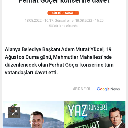
Ferhat Göçer konserine davet
KÜLTÜR-SANAT
18.08.2022 - 16:17, Güncelleme: 18.08.2022 - 16:25
5036+ kez okundu.
Alanya Belediye Başkanı Adem Murat Yücel, 19
Ağustos Cuma günü, Mahmutlar Mahallesi’nde
düzenlenecek olan Ferhat Göçer konserine tüm
vatandaşları davet etti.
ABONE OL