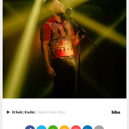
Erkek
|
Kadın
(Haberi Sesli Oku)