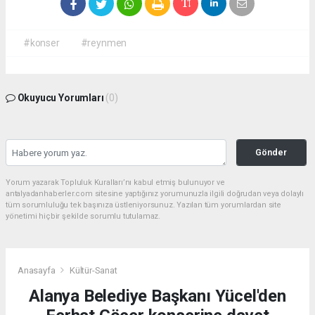
#konser
#reynmen
Okuyucu Yorumları
(0)
Gönder
Yorum yazarak Topluluk Kuralları’nı kabul etmiş bulunuyor ve
antalyadanhaberler.com sitesine yaptığınız yorumunuzla ilgili doğrudan veya dolaylı
tüm sorumluluğu tek başınıza üstleniyorsunuz. Yazılan tüm yorumlardan site
yönetimi hiçbir şekilde sorumlu tutulamaz.
Anasayfa
Kültür-Sanat
Alanya Belediye Başkanı Yücel'den