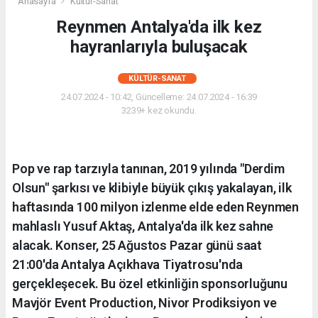
Anasayfa
Kültür-Sanat
Reynmen Antalya'da ilk kez
hayranlarıyla buluşacak
KÜLTÜR-SANAT
24.07.2024 - 10:42, Güncelleme: 24.07.2024 - 16:39
3239+ kez okundu.
Pop ve rap tarzıyla tanınan, 2019 yılında "Derdim
Olsun" şarkısı ve klibiyle büyük çıkış yakalayan, ilk
haftasında 100 milyon izlenme elde eden Reynmen
mahlaslı Yusuf Aktaş, Antalya'da ilk kez sahne
alacak. Konser, 25 Ağustos Pazar günü saat
21:00'da Antalya Açıkhava Tiyatrosu'nda
gerçekleşecek. Bu özel etkinliğin sponsorluğunu
Mavjör Event Production, Nivor Prodiksiyon ve