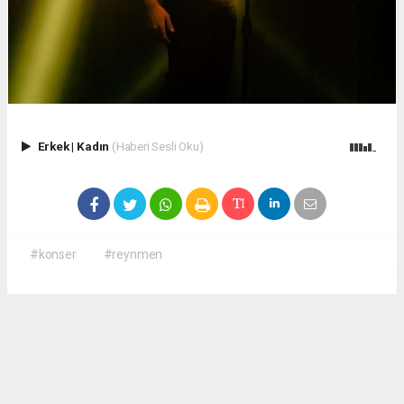
Erkek
|
Kadın
(Haberi Sesli Oku)
#konser
#reynmen
Okuyucu Yorumları
(0)
Gönder