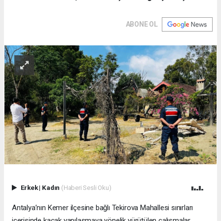
ABONE OL
Erkek
|
Kadın
(Haberi Sesli Oku)
Antalya’nın Kemer ilçesine bağlı Tekirova Mahallesi sınırları
içerisinde kaçak yapılaşmaya yönelik yürütülen çalışmalar