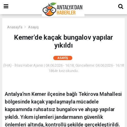
Anasayfa
Asayiş
Kemer'de kaçak bungalov yapılar
yıkıldı
ASAYIŞ
(İHA) - İhlas Haber Ajansı | 04.06.2026 - 16:18, Güncelleme: 04.06.2026 - 16:18
1864+ kez okundu.
Antalya’nın Kemer ilçesine bağlı Tekirova Mahallesi
bölgesinde kaçak yapılaşmayla mücadele
kapsamında ruhsatsız bungalov ve ahşap yapılar
yıkıldı. Yıkım işlemleri jandarmanın güvenlik
önlemleri altında, kontrollü şekilde gerçekleştirildi.