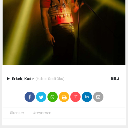
Erkek
|
Kadın
(Haberi Sesli Oku)
#konser
#reynmen