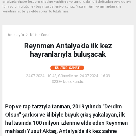
antalyadanhaberler.com sitesine yaptığınız yorumunuzla ilgili doğrudan veya dolaylı
tüm sorumluluğu tek başınıza üstleniyorsunuz. Yazılan tüm yorumlardan site
yönetimi hiçbir şekilde sorumlu tutulamaz.
Anasayfa
Kültür-Sanat
Reynmen Antalya'da ilk kez
hayranlarıyla buluşacak
KÜLTÜR-SANAT
24.07.2024 - 10:42, Güncelleme: 24.07.2024 - 16:39
3238+ kez okundu.
Pop ve rap tarzıyla tanınan, 2019 yılında "Derdim
Olsun" şarkısı ve klibiyle büyük çıkış yakalayan, ilk
haftasında 100 milyon izlenme elde eden Reynmen
mahlaslı Yusuf Aktaş, Antalya'da ilk kez sahne