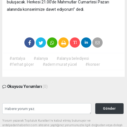
buluşacak. Herkesi 21.00’de Mahmutlar Cumartesi Pazarı
alanında konserimize davet ediyorum” dedi.
#antalya
#alanya
#alanya belediyesi
#ferhat göçer
#adem murat yücel
#konser
Okuyucu Yorumları
(0)
Gönder
Yorum yazarak Topluluk Kuralları’nı kabul etmiş bulunuyor ve
antalyadanhaberler.com sitesine yaptığınız yorumunuzla ilgili doğrudan veya dolaylı