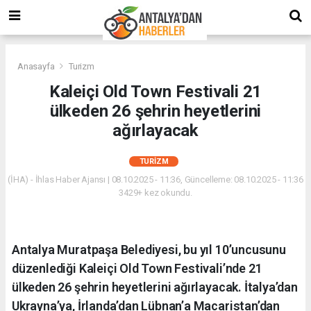
Anasayfa
Turizm
Kaleiçi Old Town Festivali 21
ülkeden 26 şehrin heyetlerini
ağırlayacak
TURIZM
(İHA) - İhlas Haber Ajansı | 08.10.2025 - 11:36, Güncelleme: 08.10.2025 - 11:36
3429+ kez okundu.
Antalya Muratpaşa Belediyesi, bu yıl 10’uncusunu
düzenlediği Kaleiçi Old Town Festivali’nde 21
ülkeden 26 şehrin heyetlerini ağırlayacak. İtalya’dan
Ukrayna’ya, İrlanda’dan Lübnan’a Macaristan’dan