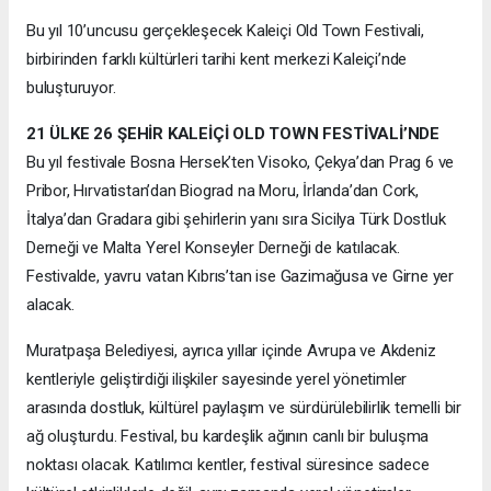
Bu yıl 10’uncusu gerçekleşecek Kaleiçi Old Town Festivali,
birbirinden farklı kültürleri tarihi kent merkezi Kaleiçi’nde
buluşturuyor.
21 ÜLKE 26 ŞEHİR KALEİÇİ OLD TOWN FESTİVALİ’NDE
Bu yıl festivale Bosna Hersek’ten Visoko, Çekya’dan Prag 6 ve
Pribor, Hırvatistan’dan Biograd na Moru, İrlanda’dan Cork,
İtalya’dan Gradara gibi şehirlerin yanı sıra Sicilya Türk Dostluk
Derneği ve Malta Yerel Konseyler Derneği de katılacak.
Festivalde, yavru vatan Kıbrıs’tan ise Gazimağusa ve Girne yer
alacak.
Muratpaşa Belediyesi, ayrıca yıllar içinde Avrupa ve Akdeniz
kentleriyle geliştirdiği ilişkiler sayesinde yerel yönetimler
arasında dostluk, kültürel paylaşım ve sürdürülebilirlik temelli bir
ağ oluşturdu. Festival, bu kardeşlik ağının canlı bir buluşma
noktası olacak. Katılımcı kentler, festival süresince sadece