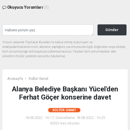
Okuyucu Yorumları
(0)
Gönder
Yorum yazarak Topluluk Kuralları’nı kabul etmiş bulunuyor ve
antalyadanhaberler.com sitesine yaptığınız yorumunuzla ilgili doğrudan veya dolaylı
tüm sorumluluğu tek başınıza üstleniyorsunuz. Yazılan tüm yorumlardan site
yönetimi hiçbir şekilde sorumlu tutulamaz.
Anasayfa
Kültür-Sanat
Alanya Belediye Başkanı Yücel'den
Ferhat Göçer konserine davet
KÜLTÜR-SANAT
18.08.2022 - 16:17, Güncelleme: 18.08.2022 - 16:25
5032+ kez okundu.