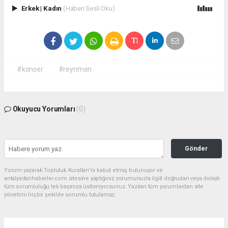
Erkek
|
Kadın
(Haberi Sesli Oku)
#konser
#reynmen
Okuyucu Yorumları
(0)
Gönder
Yorum yazarak Topluluk Kuralları’nı kabul etmiş bulunuyor ve
antalyadanhaberler.com sitesine yaptığınız yorumunuzla ilgili doğrudan veya dolaylı
tüm sorumluluğu tek başınıza üstleniyorsunuz. Yazılan tüm yorumlardan site
yönetimi hiçbir şekilde sorumlu tutulamaz.