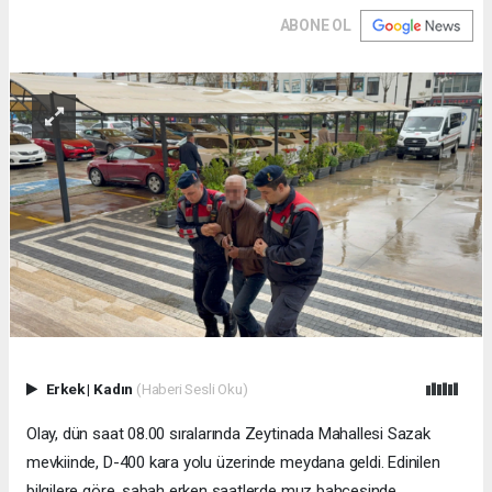
ABONE OL
Erkek
|
Kadın
(Haberi Sesli Oku)
Olay, dün saat 08.00 sıralarında Zeytinada Mahallesi Sazak
mevkiinde, D-400 kara yolu üzerinde meydana geldi. Edinilen
bilgilere göre, sabah erken saatlerde muz bahçesinde