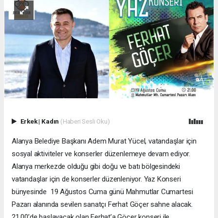
Erkek
|
Kadın
(Haberi Sesli Oku)
Alanya Belediye Başkanı Adem Murat Yücel, vatandaşlar için
sosyal aktiviteler ve konserler düzenlemeye devam ediyor.
Alanya merkezde olduğu gibi doğu ve batı bölgesindeki
vatandaşlar için de konserler düzenleniyor. Yaz Konseri
bünyesinde 19 Ağustos Cuma günü Mahmutlar Cumartesi
Pazarı alanında sevilen sanatçı Ferhat Göçer sahne alacak.
21.00’de başlayacak olan Ferhat’a Göçer konseri ile