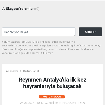
Okuyucu Yorumları
(0)
Gönder
Yorum yazarak Topluluk Kuralları’nı kabul etmiş bulunuyor ve
antalyadanhaberler.com sitesine yaptığınız yorumunuzla ilgili doğrudan veya dolaylı
tüm sorumluluğu tek başınıza üstleniyorsunuz. Yazılan tüm yorumlardan site
yönetimi hiçbir şekilde sorumlu tutulamaz.
Anasayfa
Kültür-Sanat
Reynmen Antalya'da ilk kez
hayranlarıyla buluşacak
KÜLTÜR-SANAT
24.07.2024 - 10:42, Güncelleme: 24.07.2024 - 16:39