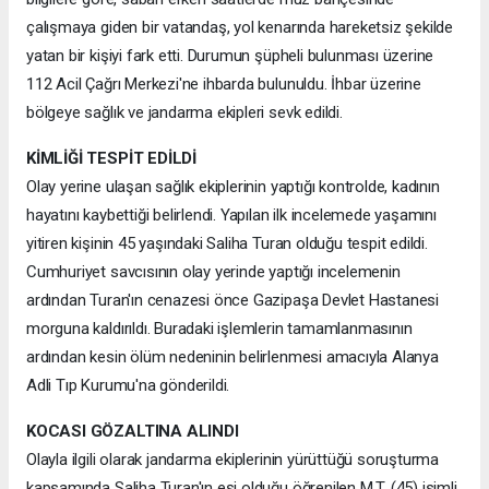
çalışmaya giden bir vatandaş, yol kenarında hareketsiz şekilde
yatan bir kişiyi fark etti. Durumun şüpheli bulunması üzerine
112 Acil Çağrı Merkezi'ne ihbarda bulunuldu. İhbar üzerine
bölgeye sağlık ve jandarma ekipleri sevk edildi.
KİMLİĞİ TESPİT EDİLDİ
Olay yerine ulaşan sağlık ekiplerinin yaptığı kontrolde, kadının
hayatını kaybettiği belirlendi. Yapılan ilk incelemede yaşamını
yitiren kişinin 45 yaşındaki Saliha Turan olduğu tespit edildi.
Cumhuriyet savcısının olay yerinde yaptığı incelemenin
ardından Turan'ın cenazesi önce Gazipaşa Devlet Hastanesi
morguna kaldırıldı. Buradaki işlemlerin tamamlanmasının
ardından kesin ölüm nedeninin belirlenmesi amacıyla Alanya
Adli Tıp Kurumu'na gönderildi.
KOCASI GÖZALTINA ALINDI
Olayla ilgili olarak jandarma ekiplerinin yürüttüğü soruşturma
kapsamında Saliha Turan'ın eşi olduğu öğrenilen M.T. (45) isimli