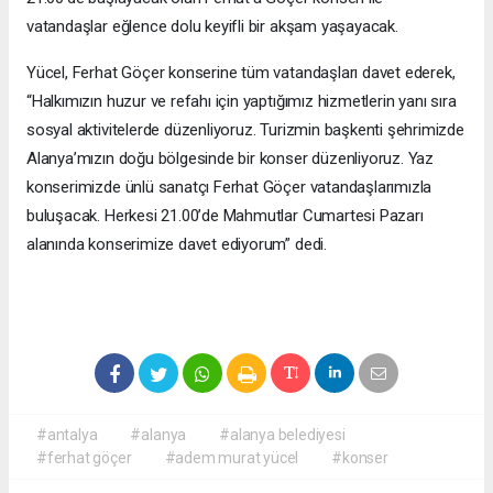
vatandaşlar eğlence dolu keyifli bir akşam yaşayacak.
Yücel, Ferhat Göçer konserine tüm vatandaşları davet ederek,
“Halkımızın huzur ve refahı için yaptığımız hizmetlerin yanı sıra
sosyal aktivitelerde düzenliyoruz. Turizmin başkenti şehrimizde
Alanya’mızın doğu bölgesinde bir konser düzenliyoruz. Yaz
konserimizde ünlü sanatçı Ferhat Göçer vatandaşlarımızla
buluşacak. Herkesi 21.00’de Mahmutlar Cumartesi Pazarı
alanında konserimize davet ediyorum” dedi.
#antalya
#alanya
#alanya belediyesi
#ferhat göçer
#adem murat yücel
#konser