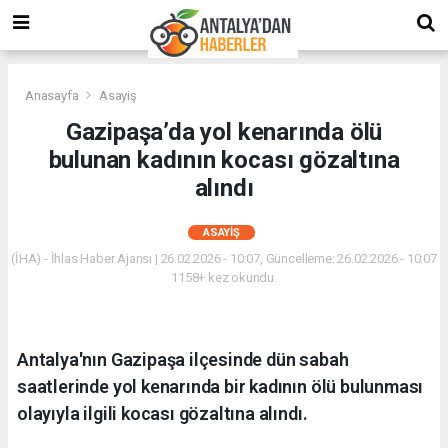
Anasayfa
Asayiş
Gazipaşa’da yol kenarında ölü
bulunan kadının kocası gözaltına
alındı
ASAYIŞ
(İHA) - İhlas Haber Ajansı | 26.02.2026 - 10:07, Güncelleme: 26.02.2026 - 10:07
1158+ kez okundu.
Antalya'nın Gazipaşa ilçesinde dün sabah
saatlerinde yol kenarında bir kadının ölü bulunması
olayıyla ilgili kocası gözaltına alındı.