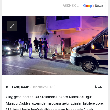
ABONE OL
Erkek
|
Kadın
(Haberi Sesli Oku)
Olay, gece saat 00.30 sıralarında Pazarcı Mahallesi Uğur
Mumcu Caddesi üzerinde meydana geldi. Edinilen bilgilere göre,
M.Ş. isimli kadın henüz belirlenemeyen bir nedenle 2 katlı