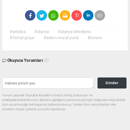
#antalya
#alanya
#alanya belediyesi
#ferhat göçer
#adem murat yücel
#konser
Okuyucu Yorumları
(0)
Gönder
Yorum yazarak Topluluk Kuralları’nı kabul etmiş bulunuyor ve
antalyadanhaberler.com sitesine yaptığınız yorumunuzla ilgili doğrudan veya dolaylı
tüm sorumluluğu tek başınıza üstleniyorsunuz. Yazılan tüm yorumlardan site
yönetimi hiçbir şekilde sorumlu tutulamaz.