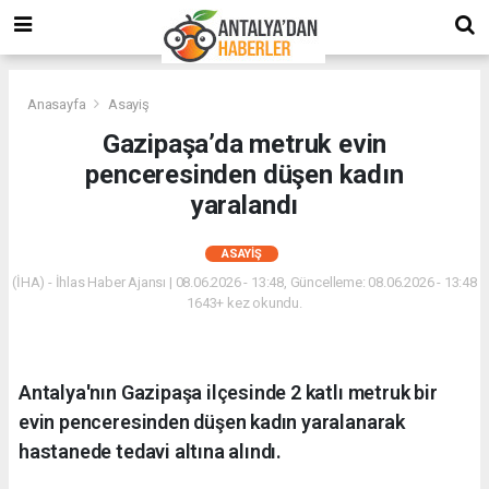
Anasayfa
Asayiş
Gazipaşa’da metruk evin
penceresinden düşen kadın
yaralandı
ASAYIŞ
(İHA) - İhlas Haber Ajansı | 08.06.2026 - 13:48, Güncelleme: 08.06.2026 - 13:48
1643+ kez okundu.
Antalya'nın Gazipaşa ilçesinde 2 katlı metruk bir
evin penceresinden düşen kadın yaralanarak
hastanede tedavi altına alındı.