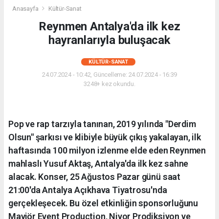
Anasayfa
Kültür-Sanat
Reynmen Antalya'da ilk kez
hayranlarıyla buluşacak
KÜLTÜR-SANAT
24.07.2024 - 10:42, Güncelleme: 24.07.2024 - 16:39
3248+ kez okundu.
Pop ve rap tarzıyla tanınan, 2019 yılında "Derdim
Olsun" şarkısı ve klibiyle büyük çıkış yakalayan, ilk
haftasında 100 milyon izlenme elde eden Reynmen
mahlaslı Yusuf Aktaş, Antalya'da ilk kez sahne
alacak. Konser, 25 Ağustos Pazar günü saat
21:00'da Antalya Açıkhava Tiyatrosu'nda
gerçekleşecek. Bu özel etkinliğin sponsorluğunu
Mavjör Event Production, Nivor Prodiksiyon ve