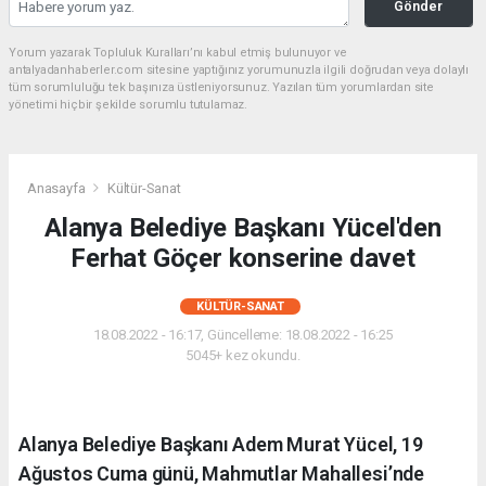
Gönder
Yorum yazarak Topluluk Kuralları’nı kabul etmiş bulunuyor ve
antalyadanhaberler.com sitesine yaptığınız yorumunuzla ilgili doğrudan veya dolaylı
tüm sorumluluğu tek başınıza üstleniyorsunuz. Yazılan tüm yorumlardan site
yönetimi hiçbir şekilde sorumlu tutulamaz.
Anasayfa
Kültür-Sanat
Alanya Belediye Başkanı Yücel'den
Ferhat Göçer konserine davet
KÜLTÜR-SANAT
18.08.2022 - 16:17, Güncelleme: 18.08.2022 - 16:25
5045+ kez okundu.
Alanya Belediye Başkanı Adem Murat Yücel, 19
Ağustos Cuma günü, Mahmutlar Mahallesi’nde