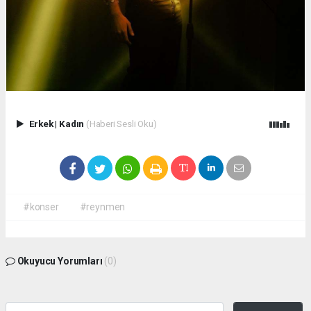
Erkek
|
Kadın
(Haberi Sesli Oku)
#konser
#reynmen
Okuyucu Yorumları
(0)