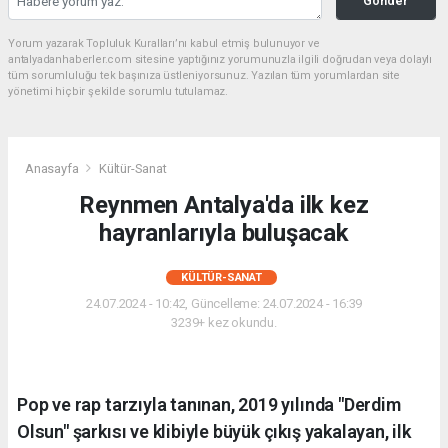
Gönder
Yorum yazarak Topluluk Kuralları’nı kabul etmiş bulunuyor ve
antalyadanhaberler.com sitesine yaptığınız yorumunuzla ilgili doğrudan veya dolaylı
tüm sorumluluğu tek başınıza üstleniyorsunuz. Yazılan tüm yorumlardan site
yönetimi hiçbir şekilde sorumlu tutulamaz.
Anasayfa
Kültür-Sanat
Reynmen Antalya'da ilk kez
hayranlarıyla buluşacak
KÜLTÜR-SANAT
24.07.2024 - 10:42, Güncelleme: 24.07.2024 - 16:39
3239+ kez okundu.
Pop ve rap tarzıyla tanınan, 2019 yılında "Derdim
Olsun" şarkısı ve klibiyle büyük çıkış yakalayan, ilk