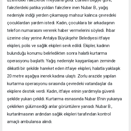
üzerindeki falezlerde meydana geldi. Edinilen bilgiye göre,
falezlerdeki patika yoldan falezlere inen Nubar B., yağış
nedeniyle indiği yerden çıkamayıp mahsur kalınca çevredeki
çocuklardan yardım istedi. Kadın, çocuklara bir arkadaşının
telefon numarasını vererek haber vermelerini söyledi. İhbar
üzerine olay yerine Antalya Büyükşehir Belediyesi itfaiye
ekipleri, polis ve sağlık ekipleri sevk edildi. Ekipler, kadının
bulunduğu konumu belirledikten sonra halatlı kurtarma
operasyonu başlattı. Yağış nedeniyle kayganlaşan zeminde
dikkatli bir şekilde hareket eden itfaiye ekipleri, halatla yaklaşık
20 metre aşağıya inerek kadına ulaştı. Zorlu arazide yapılan
kurtarma operasyonu sırasında çevredeki vatandaşlar da
ekiplere destek verdi. Kadın, itfaiye erinin yardımıyla güvenli
şekilde yukarı çekildi. Kurtarma esnasında Nubar B'nin yukarıya
çekilirken gülümsediği anlar görüntülere yansıdı. Nubar B.,
kurtarılmasının ardından sağlık ekipleri tarafından kontrol
amaçlı ambulansa alındı.