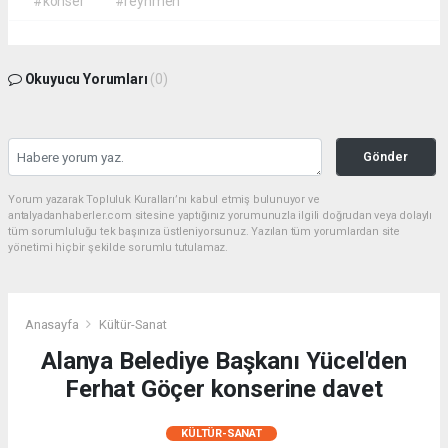
#konser
#reynmen
Okuyucu Yorumları
(0)
Gönder
Yorum yazarak Topluluk Kuralları’nı kabul etmiş bulunuyor ve
antalyadanhaberler.com sitesine yaptığınız yorumunuzla ilgili doğrudan veya dolaylı
tüm sorumluluğu tek başınıza üstleniyorsunuz. Yazılan tüm yorumlardan site
yönetimi hiçbir şekilde sorumlu tutulamaz.
Anasayfa
Kültür-Sanat
Alanya Belediye Başkanı Yücel'den
Ferhat Göçer konserine davet
KÜLTÜR-SANAT