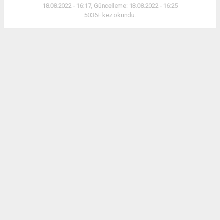
18.08.2022 - 16:17, Güncelleme: 18.08.2022 - 16:25
5036+ kez okundu.
Alanya Belediye Başkanı Adem Murat Yücel, 19
Ağustos Cuma günü, Mahmutlar Mahallesi’nde
düzenlenecek olan Ferhat Göçer konserine tüm
vatandaşları davet etti.
ABONE OL