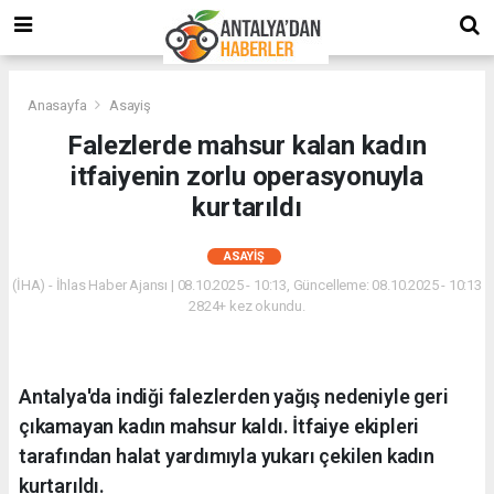
Anasayfa
Asayiş
Falezlerde mahsur kalan kadın
itfaiyenin zorlu operasyonuyla
kurtarıldı
ASAYIŞ
(İHA) - İhlas Haber Ajansı | 08.10.2025 - 10:13, Güncelleme: 08.10.2025 - 10:13
2824+ kez okundu.
Antalya'da indiği falezlerden yağış nedeniyle geri
çıkamayan kadın mahsur kaldı. İtfaiye ekipleri
tarafından halat yardımıyla yukarı çekilen kadın
kurtarıldı.