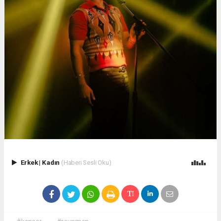
Erkek
|
Kadın
(Haberi Sesli Oku)