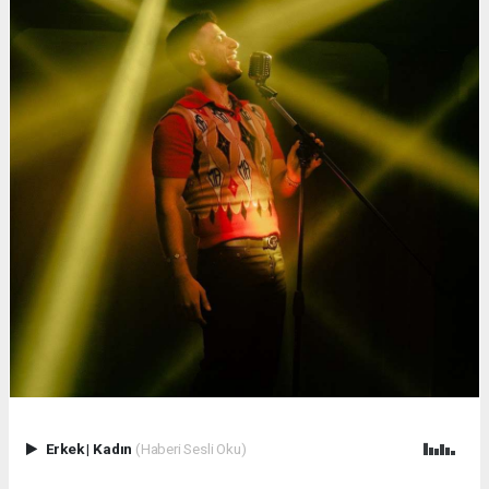
Erkek
|
Kadın
(Haberi Sesli Oku)