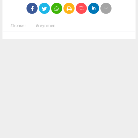
#konser
#reynmen
Okuyucu Yorumları
(0)
Gönder
Yorum yazarak Topluluk Kuralları’nı kabul etmiş bulunuyor ve
antalyadanhaberler.com sitesine yaptığınız yorumunuzla ilgili doğrudan veya dolaylı
tüm sorumluluğu tek başınıza üstleniyorsunuz. Yazılan tüm yorumlardan site
yönetimi hiçbir şekilde sorumlu tutulamaz.
haber paketi
haber scripti
haber yazılımı