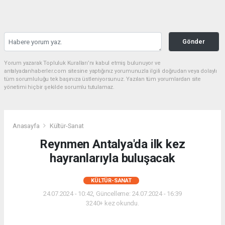
Gönder
Yorum yazarak Topluluk Kuralları’nı kabul etmiş bulunuyor ve
antalyadanhaberler.com sitesine yaptığınız yorumunuzla ilgili doğrudan veya dolaylı
tüm sorumluluğu tek başınıza üstleniyorsunuz. Yazılan tüm yorumlardan site
yönetimi hiçbir şekilde sorumlu tutulamaz.
Anasayfa
Kültür-Sanat
Reynmen Antalya'da ilk kez
hayranlarıyla buluşacak
KÜLTÜR-SANAT
24.07.2024 - 10:42, Güncelleme: 24.07.2024 - 16:39
3240+ kez okundu.