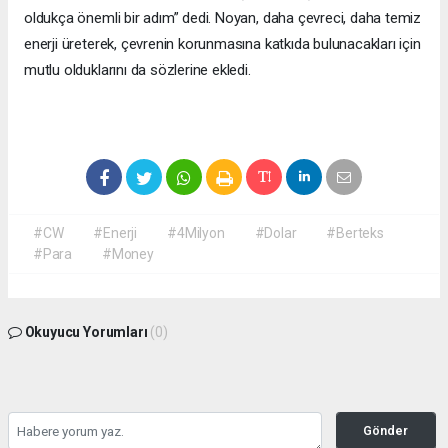
oldukça önemli bir adım” dedi. Noyan, daha çevreci, daha temiz
enerji üreterek, çevrenin korunmasına katkıda bulunacakları için
mutlu olduklarını da sözlerine ekledi.
#CW
#Enerji
#4Milyon
#Dolar
#Berteks
#Para
#Money
Okuyucu Yorumları
(0)
Gönder