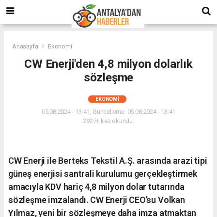
Anasayfa
Ekonomi
CW Enerji'den 4,8 milyon dolarlık
sözleşme
EKONOMI
05.08.2024 - 13:41, Güncelleme: 05.08.2024 - 13:41
2927+ kez okundu.
CW Enerji ile Berteks Tekstil A.Ş. arasında arazi tipi
güneş enerjisi santrali kurulumu gerçekleştirmek
amacıyla KDV hariç 4,8 milyon dolar tutarında
sözleşme imzalandı. CW Enerji CEO’su Volkan
Yılmaz, yeni bir sözleşmeye daha imza atmaktan