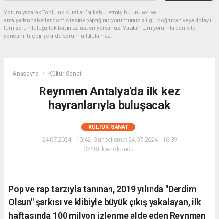
Yorum yazarak Topluluk Kuralları’nı kabul etmiş bulunuyor ve
antalyadanhaberler.com sitesine yaptığınız yorumunuzla ilgili doğrudan veya dolaylı
tüm sorumluluğu tek başınıza üstleniyorsunuz. Yazılan tüm yorumlardan site
yönetimi hiçbir şekilde sorumlu tutulamaz.
Anasayfa
Kültür-Sanat
Reynmen Antalya'da ilk kez
hayranlarıyla buluşacak
KÜLTÜR-SANAT
24.07.2024 - 10:42, Güncelleme: 24.07.2024 - 16:39
3248+ kez okundu.
Pop ve rap tarzıyla tanınan, 2019 yılında "Derdim
Olsun" şarkısı ve klibiyle büyük çıkış yakalayan, ilk
haftasında 100 milyon izlenme elde eden Reynmen