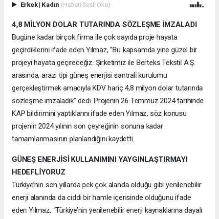
Erkek
|
Kadın
(Haberi Sesli Oku)
4,8 MİLYON DOLAR TUTARINDA SÖZLEŞME İMZALADI
Bugüne kadar birçok firma ile çok sayıda proje hayata
geçirdiklerini ifade eden Yılmaz, “Bu kapsamda yine güzel bir
projeyi hayata geçireceğiz. Şirketimiz ile Berteks Tekstil A.Ş.
arasında, arazi tipi güneş enerjisi santrali kurulumu
gerçekleştirmek amacıyla KDV hariç 4,8 milyon dolar tutarında
sözleşme imzaladık” dedi. Projenin 26 Temmuz 2024 tarihinde
KAP bildirimini yaptıklarını ifade eden Yılmaz, söz konusu
projenin 2024 yılının son çeyreğinin sonuna kadar
tamamlanmasının planlandığını kaydetti.
GÜNEŞ ENERJİSİ KULLANIMINI YAYGINLAŞTIRMAYI
HEDEFLİYORUZ
Türkiye’nin son yıllarda pek çok alanda olduğu gibi yenilenebilir
enerji alanında da ciddi bir hamle içerisinde olduğunu ifade
eden Yılmaz, “Türkiye’nin yenilenebilir enerji kaynaklarına dayalı