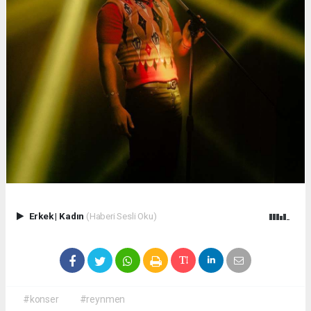
Erkek
|
Kadın
(Haberi Sesli Oku)
#konser
#reynmen