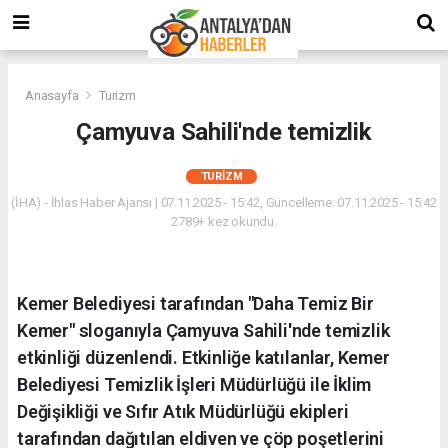
Anasayfa
Turizm
Çamyuva Sahili'nde temizlik
TURIZM
(İHA) - İhlas Haber Ajansı | 07.11.2025 - 15:42, Güncelleme: 07.11.2025 - 15:42
2789+ kez okundu.
Kemer Belediyesi tarafından "Daha Temiz Bir
Kemer" sloganıyla Çamyuva Sahili'nde temizlik
etkinliği düzenlendi. Etkinliğe katılanlar, Kemer
Belediyesi Temizlik İşleri Müdürlüğü ile İklim
Değişikliği ve Sıfır Atık Müdürlüğü ekipleri
tarafından dağıtılan eldiven ve çöp poşetlerini