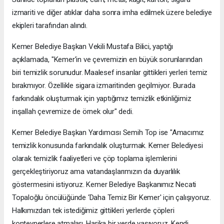
izmariti ve diğer atıklar daha sonra imha edilmek üzere belediye
ekipleri tarafından alındı.
Kemer Belediye Başkan Vekili Mustafa Bilici, yaptığı
açıklamada, "Kemer'in ve çevremizin en büyük sorunlarından
biri temizlik sorunudur. Maalesef insanlar gittikleri yerleri temiz
bırakmıyor. Özellikle sigara izmaritinden geçilmiyor. Burada
farkındalık oluşturmak için yaptığımız temizlik etkinliğimiz
inşallah çevremize de örnek olur" dedi.
Kemer Belediye Başkan Yardımcısı Semih Top ise "Amacımız
temizlik konusunda farkındalık oluşturmak. Kemer Belediyesi
olarak temizlik faaliyetleri ve çöp toplama işlemlerini
gerçekleştiriyoruz ama vatandaşlarımızın da duyarlılık
göstermesini istiyoruz. Kemer Belediye Başkanımız Necati
Topaloğlu öncülüğünde ‘Daha Temiz Bir Kemer' için çalışıyoruz.
Halkımızdan tek istediğimiz gittikleri yerlerde çöpleri
konteynerlere atmaları. Harika bir yerde yaşıyoruz. Kendi