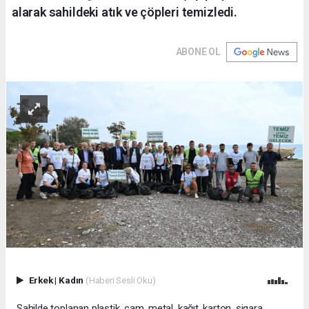
alarak sahildeki atık ve çöpleri temizledi.
ABONE OL
Erkek
|
Kadın
(Haberi Sesli Oku)
Sahilde toplanan plastik, cam, metal, kağıt, karton, sigara