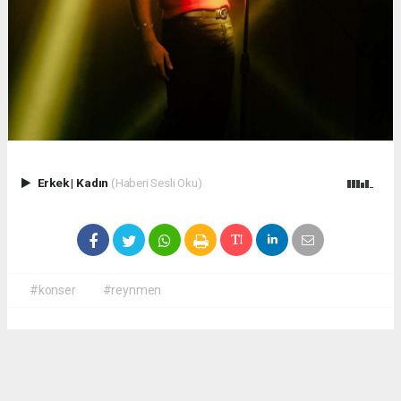
Erkek
|
Kadın
(Haberi Sesli Oku)
#konser
#reynmen
Okuyucu Yorumları
(0)