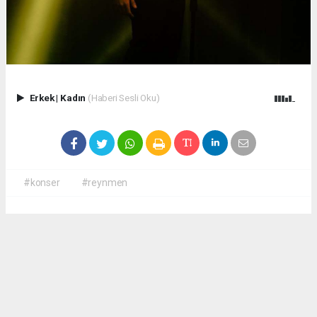
Erkek
|
Kadın
(Haberi Sesli Oku)
#konser
#reynmen
Okuyucu Yorumları
(0)
Gönder