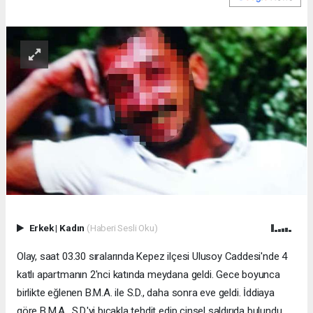
Erkek
|
Kadın
(Haberi Sesli Oku)
Olay, saat 03.30 sıralarında Kepez ilçesi Ulusoy Caddesi'nde 4
katlı apartmanın 2'nci katında meydana geldi. Gece boyunca
birlikte eğlenen B.M.A. ile S.D., daha sonra eve geldi. İddiaya
göre B.M.A., S.D.'yi bıçakla tehdit edip cinsel saldırıda bulundu.