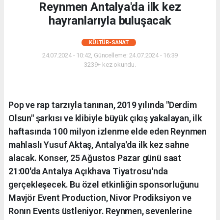
Reynmen Antalya'da ilk kez
hayranlarıyla buluşacak
KÜLTÜR-SANAT
24.07.2024 - 10:42, Güncelleme: 24.07.2024 - 16:39
3239+ kez okundu.
Pop ve rap tarzıyla tanınan, 2019 yılında "Derdim
Olsun" şarkısı ve klibiyle büyük çıkış yakalayan, ilk
haftasında 100 milyon izlenme elde eden Reynmen
mahlaslı Yusuf Aktaş, Antalya'da ilk kez sahne
alacak. Konser, 25 Ağustos Pazar günü saat
21:00'da Antalya Açıkhava Tiyatrosu'nda
gerçekleşecek. Bu özel etkinliğin sponsorluğunu
Mavjör Event Production, Nivor Prodiksiyon ve
Ronın Events üstleniyor. Reynmen, sevenlerine