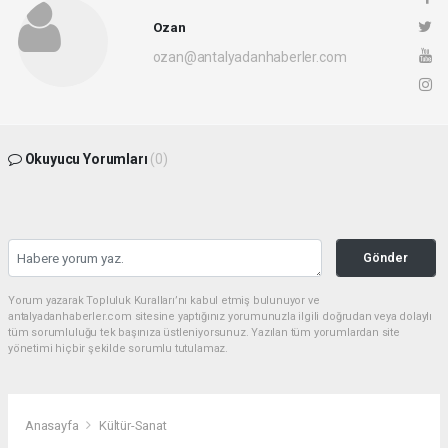
Ozan
ozan@antalyadanhaberler.com
Okuyucu Yorumları
(0)
Gönder
Yorum yazarak Topluluk Kuralları’nı kabul etmiş bulunuyor ve
antalyadanhaberler.com sitesine yaptığınız yorumunuzla ilgili doğrudan veya dolaylı
tüm sorumluluğu tek başınıza üstleniyorsunuz. Yazılan tüm yorumlardan site
yönetimi hiçbir şekilde sorumlu tutulamaz.
Anasayfa
Kültür-Sanat