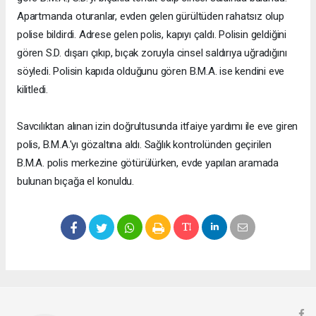
Apartmanda oturanlar, evden gelen gürültüden rahatsız olup
polise bildirdi. Adrese gelen polis, kapıyı çaldı. Polisin geldiğini
gören S.D. dışarı çıkıp, bıçak zoruyla cinsel saldırıya uğradığını
söyledi. Polisin kapıda olduğunu gören B.M.A. ise kendini eve
kilitledi.
Savcılıktan alınan izin doğrultusunda itfaiye yardımı ile eve giren
polis, B.M.A.'yı gözaltına aldı. Sağlık kontrolünden geçirilen
B.M.A. polis merkezine götürülürken, evde yapılan aramada
bulunan bıçağa el konuldu.