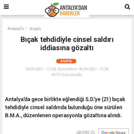
Anasayfa
Asayiş
Bıçak tehdidiyle cinsel saldırı
iddiasına gözaltı
ASAYIŞ
06.09.2021 - 12:28, Güncelleme: 06.09.2021 - 12:28
4077+ kez okundu.
Antalya'da gece birlikte eğlendiği S.D.'ye (21) bıçak
tehdidiyle cinsel saldırıda bulunduğu öne sürülen
B.M.A., düzenlenen operasyonla gözaltına alındı.
ABONE OL