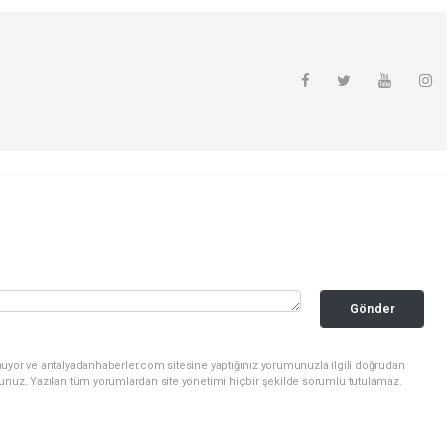
Gönder
nuyor ve antalyadanhaberler.com sitesine yaptığınız yorumunuzla ilgili doğrudan
sunuz. Yazılan tüm yorumlardan site yönetimi hiçbir şekilde sorumlu tutulamaz.