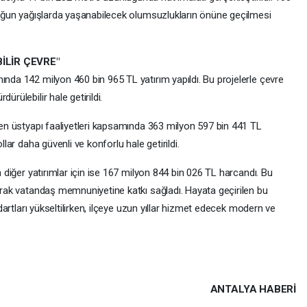
 yoğun yağışlarda yaşanabilecek olumsuzlukların önüne geçilmesi
İLİR ÇEVRE"
ında 142 milyon 460 bin 965 TL yatırım yapıldı. Bu projelerle çevre
ürülebilir hale getirildi.
ilen üstyapı faaliyetleri kapsamında 363 milyon 597 bin 441 TL
llar daha güvenli ve konforlu hale getirildi.
en diğer yatırımlar için ise 167 milyon 844 bin 026 TL harcandı. Bu
rarak vatandaş memnuniyetine katkı sağladı. Hayata geçirilen bu
andartları yükseltilirken, ilçeye uzun yıllar hizmet edecek modern ve
ANTALYA HABERİ