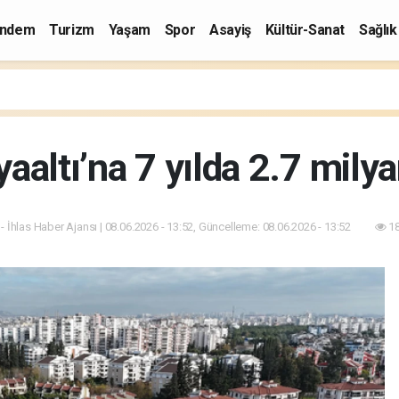
ndem
Turizm
Yaşam
Spor
Asayiş
Kültür-Sanat
Sağlık
altı’na 7 yılda 2.7 milyar
- İhlas Haber Ajansı | 08.06.2026 - 13:52, Güncelleme: 08.06.2026 - 13:52
18