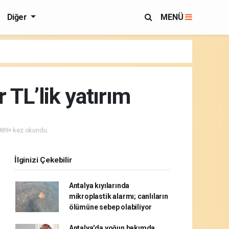
Diğer
MENÜ
 TL’lik yatırım
89+ kez okundu.
İlginizi Çekebilir
Antalya kıyılarında
mikroplastik alarmı; canlıların
ölümüne sebep olabiliyor
Antalya'da yoğun bakımda