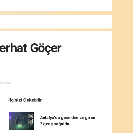
Ferhat Göçer
kundu.
İlginizi Çekebilir
Antalya'da gece denize giren
2 genç boğuldu