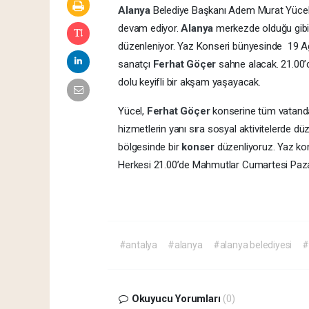
Alanya
Belediye Başkanı Adem Murat Yücel, 
devam ediyor.
Alanya
merkezde olduğu gibi 
düzenleniyor. Yaz Konseri bünyesinde 19 
sanatçı
Ferhat Göçer
sahne alacak. 21.00’
dolu keyifli bir akşam yaşayacak.
Yücel,
Ferhat Göçer
konserine tüm vatandaş
hizmetlerin yanı sıra sosyal aktivitelerde d
bölgesinde bir
konser
düzenliyoruz. Yaz ko
Herkesi 21.00’de Mahmutlar Cumartesi Paza
#antalya
#alanya
#alanya belediyesi
#
Okuyucu Yorumları
(0)