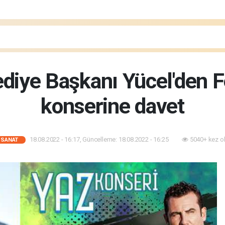
diye Başkanı Yücel'den 
konserine davet
18.08.2022 - 16:17, Güncelleme: 18.08.2022 - 16:25
5040+ kez o
-SANAT