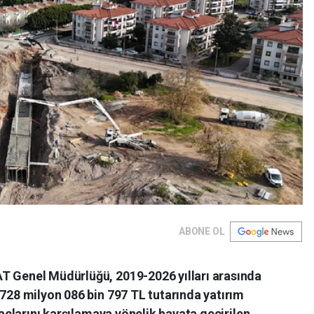
ABONE OL
T Genel Müdürlüğü, 2019-2026 yılları arasında
 728 milyon 086 bin 797 TL tutarında yatırım
iyaçlarını karşılamaya yönelik hayata geçirilen