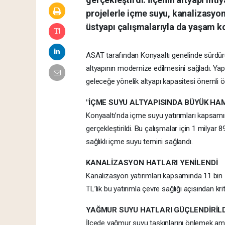
projelerle içme suyu, kanalizasyon
üstyapı çalışmalarıyla da yaşam kon
ASAT tarafından Konyaaltı genelinde sürdürü
altyapının modernize edilmesini sağladı. Ya
geleceğe yönelik altyapı kapasitesi önemli ölç
"İÇME SUYU ALTYAPISINDA BÜYÜK HA
Konyaaltı’nda içme suyu yatırımları kapsam
gerçekleştirildi. Bu çalışmalar için 1 milyar 
sağlıklı içme suyu temini sağlandı.
KANALİZASYON HATLARI YENİLENDİ
Kanalizasyon yatırımları kapsamında 11 bin 
TL’lik bu yatırımla çevre sağlığı açısından krit
YAĞMUR SUYU HATLARI GÜÇLENDİRİLD
İlçede yağmur suyu taşkınlarını önlemek ama