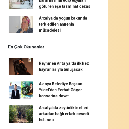
kararını ihlal edip eşyaları
götüren eşe tazminat cezası
Antalya'da yoğun bakımda
terk edilen annenin
mücadelesi
En Çok Okunanlar
Reynmen Antalya'da ilk kez
hayranlarıyla buluşacak
Alanya Belediye Başkanı
Yücel'den Ferhat Göçer
konserine davet
Antalya’da zeytinlikte elleri
arkadan bağlı erkek cesedi
bulundu