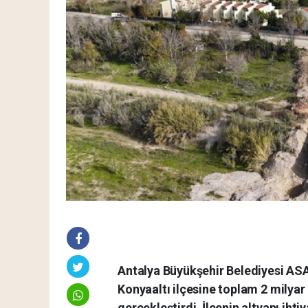
Antalya Büyükşehir Belediyesi ASA
Konyaaltı ilçesine toplam 2 milyar
gerçekleştirdi. İlçenin altyapı iht