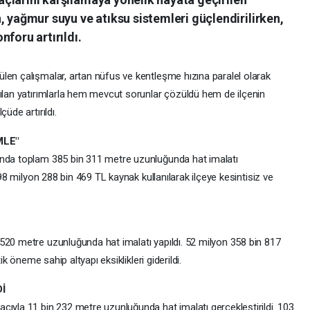
, yağmur suyu ve atıksu sistemleri güçlendirilirken,
foru artırıldı.
len çalışmalar, artan nüfus ve kentleşme hızına paralel olarak
pılan yatırımlarla hem mevcut sorunlar çözüldü hem de ilçenin
üde artırıldı.
MLE"
ında toplam 385 bin 311 metre uzunluğunda hat imalatı
898 milyon 288 bin 469 TL kaynak kullanılarak ilçeye kesintisiz ve
520 metre uzunluğunda hat imalatı yapıldı. 52 milyon 358 bin 817
ik öneme sahip altyapı eksiklikleri giderildi.
İ
cıyla 11 bin 232 metre uzunluğunda hat imalatı gerçekleştirildi. 103