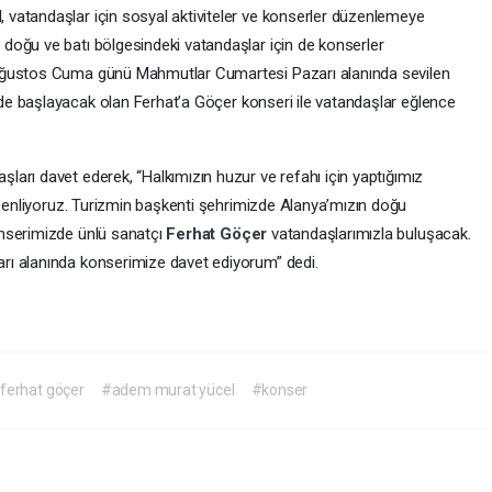
vatandaşlar için sosyal aktiviteler ve konserler düzenlemeye
doğu ve batı bölgesindeki vatandaşlar için de konserler
Ağustos Cuma günü Mahmutlar Cumartesi Pazarı alanında sevilen
de başlayacak olan Ferhat’a Göçer konseri ile vatandaşlar eğlence
ları davet ederek, “Halkımızın huzur ve refahı için yaptığımız
üzenliyoruz. Turizmin başkenti şehrimizde Alanya’mızın doğu
nserimizde ünlü sanatçı
Ferhat Göçer
vatandaşlarımızla buluşacak.
rı alanında konserimize davet ediyorum” dedi.
ferhat göçer
#adem murat yücel
#konser