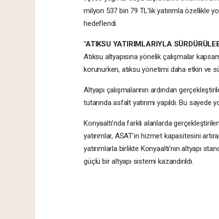
milyon 537 bin 79 TL’lik yatırımla özellikle
hedeflendi.
"ATIKSU YATIRIMLARIYLA SÜRDÜRÜLEB
Atıksu altyapısına yönelik çalışmalar kapsam
korunurken, atıksu yönetimi daha etkin ve sürd
Altyapı çalışmalarının ardından gerçekleştir
tutarında asfalt yatırımı yapıldı. Bu sayede yo
Konyaaltı’nda farklı alanlarda gerçekleştiril
yatırımlar, ASAT’ın hizmet kapasitesini artı
yatırımlarla birlikte Konyaaltı’nın altyapı st
güçlü bir altyapı sistemi kazandırıldı.