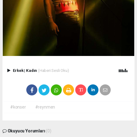
Erkek
|
Kadın
(Haberi Sesli Oku)
#konser
#reynmen
Okuyucu Yorumları
(0)