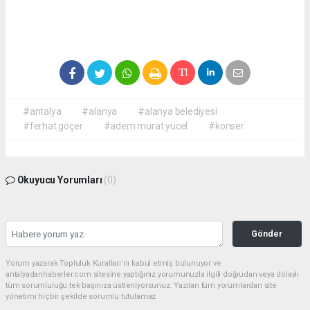
#antalya
#alanya
#alanya belediyesi
#ferhat göçer
#adem murat yücel
#konser
Okuyucu Yorumları
(0)
Gönder
Yorum yazarak Topluluk Kuralları’nı kabul etmiş bulunuyor ve
antalyadanhaberler.com sitesine yaptığınız yorumunuzla ilgili doğrudan veya dolaylı
tüm sorumluluğu tek başınıza üstleniyorsunuz. Yazılan tüm yorumlardan site
yönetimi hiçbir şekilde sorumlu tutulamaz.