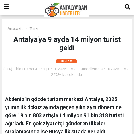
Anasayfa
Turizm
Antalya'ya 9 ayda 14 milyon turist
geldi
TURIZM
(İHA) - İhlas Haber Ajansı | 07.10.2025 - 15:21, Güncelleme: 07.10.2025 - 15:21
2573+ kez okundu.
Akdeniz'in gözde turizm merkezi Antalya, 2025
yılının ilk dokuz ayında geçen yılın aynı dönemine
göre 19 bin 803 artışla 14 milyon 91 bin 318 turisti
ağırladı. En çok ziyaretçi gönderen ülkeler
sıralamasında ise Rusya ilk sırada yer aldı.