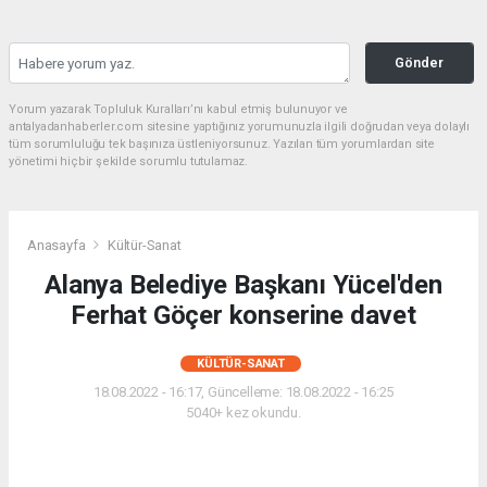
Gönder
Yorum yazarak Topluluk Kuralları’nı kabul etmiş bulunuyor ve
antalyadanhaberler.com sitesine yaptığınız yorumunuzla ilgili doğrudan veya dolaylı
tüm sorumluluğu tek başınıza üstleniyorsunuz. Yazılan tüm yorumlardan site
yönetimi hiçbir şekilde sorumlu tutulamaz.
Anasayfa
Kültür-Sanat
Alanya Belediye Başkanı Yücel'den
Ferhat Göçer konserine davet
KÜLTÜR-SANAT
18.08.2022 - 16:17, Güncelleme: 18.08.2022 - 16:25
5040+ kez okundu.