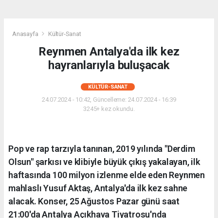
Anasayfa
Kültür-Sanat
Reynmen Antalya'da ilk kez
hayranlarıyla buluşacak
KÜLTÜR-SANAT
24.07.2024 - 10:42, Güncelleme: 24.07.2024 - 16:39
3245+ kez okundu.
Pop ve rap tarzıyla tanınan, 2019 yılında "Derdim
Olsun" şarkısı ve klibiyle büyük çıkış yakalayan, ilk
haftasında 100 milyon izlenme elde eden Reynmen
mahlaslı Yusuf Aktaş, Antalya'da ilk kez sahne
alacak. Konser, 25 Ağustos Pazar günü saat
21:00'da Antalya Açıkhava Tiyatrosu'nda