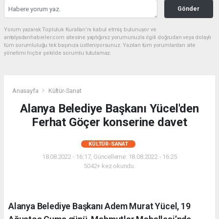
Gönder
Yorum yazarak Topluluk Kuralları’nı kabul etmiş bulunuyor ve
antalyadanhaberler.com sitesine yaptığınız yorumunuzla ilgili doğrudan veya dolaylı
tüm sorumluluğu tek başınıza üstleniyorsunuz. Yazılan tüm yorumlardan site
yönetimi hiçbir şekilde sorumlu tutulamaz.
Anasayfa
Kültür-Sanat
Alanya Belediye Başkanı Yücel'den
Ferhat Göçer konserine davet
KÜLTÜR-SANAT
18.08.2022 - 16:17, Güncelleme: 18.08.2022 - 16:25
5042+ kez okundu.
Alanya Belediye Başkanı Adem Murat Yücel, 19