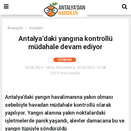
Anasayfa
Gündem
Antalya’daki yangına kontrollü
müdahale devam ediyor
GÜNDEM
30.06.2024 - 18:26, Güncelleme: 30.06.2024 - 22:08
2537+ kez okundu.
Antalya'daki yangın havalimanına yakın olması
sebebiyle havadan müdahale kontrollü olarak
yapılıyor. Yangın alanına yakın noktalardaki
işletmelerde panik yaşandı, alevler damacana bu ve
yangın tüpüyle söndürüldü