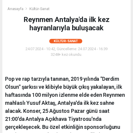
Anasayfa
Kültür-Sanat
Reynmen Antalya'da ilk kez
hayranlarıyla buluşacak
KÜLTÜR-SANAT
24.07.2024 - 10:42, Güncelleme: 24.07.2024 - 16:39
3248+ kez okundu.
Pop ve rap tarzıyla tanınan, 2019 yılında "Derdim
Olsun" şarkısı ve klibiyle büyük çıkış yakalayan, ilk
haftasında 100 milyon izlenme elde eden Reynmen
mahlaslı Yusuf Aktaş, Antalya'da ilk kez sahne
alacak. Konser, 25 Ağustos Pazar günü saat
21:00'da Antalya Açıkhava Tiyatrosu'nda
gerçekleşecek. Bu özel etkinliğin sponsorluğunu