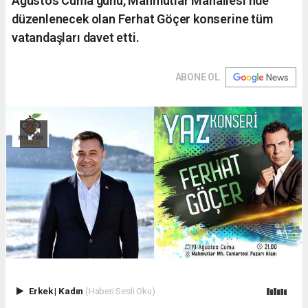
Ağustos Cuma günü, Mahmutlar Mahallesi’nde
düzenlenecek olan Ferhat Göçer konserine tüm
vatandaşları davet etti.
ABONE OL
Erkek
|
Kadın
(Haberi Sesli Oku)