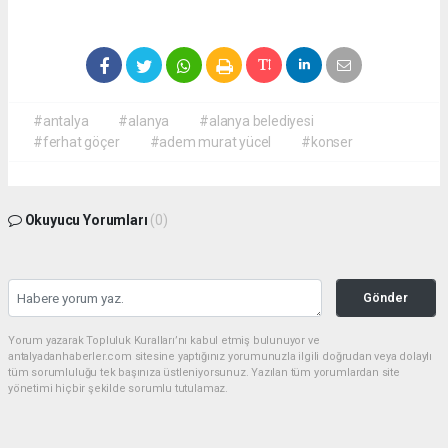
#antalya
#alanya
#alanya belediyesi
#ferhat göçer
#adem murat yücel
#konser
Okuyucu Yorumları
(0)
Gönder
Yorum yazarak Topluluk Kuralları’nı kabul etmiş bulunuyor ve
antalyadanhaberler.com sitesine yaptığınız yorumunuzla ilgili doğrudan veya dolaylı
tüm sorumluluğu tek başınıza üstleniyorsunuz. Yazılan tüm yorumlardan site
yönetimi hiçbir şekilde sorumlu tutulamaz.