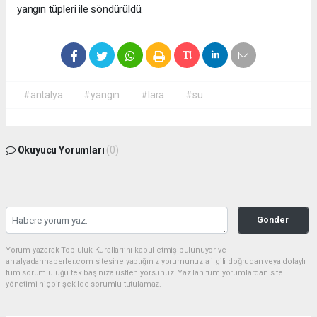
yangın tüpleri ile söndürüldü.
#antalya
#yangın
#lara
#su
Okuyucu Yorumları
(0)
Gönder
Yorum yazarak Topluluk Kuralları’nı kabul etmiş bulunuyor ve
antalyadanhaberler.com sitesine yaptığınız yorumunuzla ilgili doğrudan veya dolaylı
tüm sorumluluğu tek başınıza üstleniyorsunuz. Yazılan tüm yorumlardan site
yönetimi hiçbir şekilde sorumlu tutulamaz.