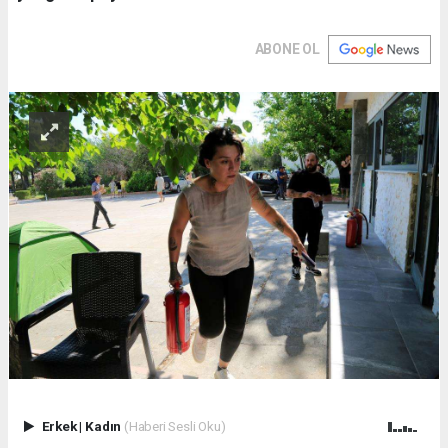
ABONE OL
Erkek
|
Kadın
(Haberi Sesli Oku)