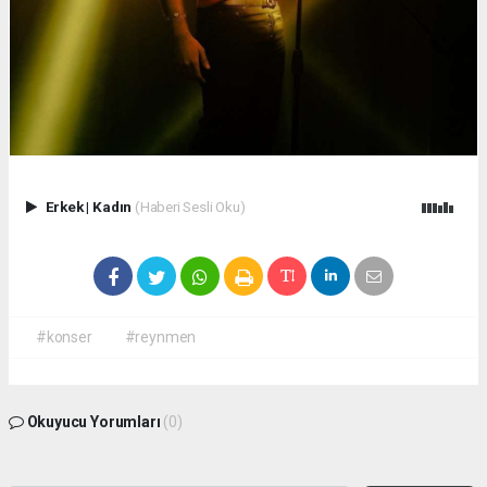
Erkek
|
Kadın
(Haberi Sesli Oku)
#konser
#reynmen
Okuyucu Yorumları
(0)