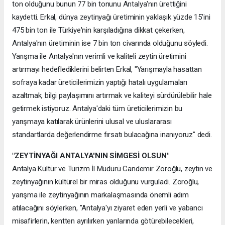
ton olduğunu bunun 77 bin tonunu Antalya'nın ürettiğini
kaydetti. Erkal, dünya zeytinyağı üretiminin yaklaşık yüzde 15'ini
475 bin ton ile Türkiye'nin karşıladığına dikkat çekerken,
Antalya'nın üretiminin ise 7 bin ton civarında olduğunu söyledi.
Yarışma ile Antalya'nın verimli ve kaliteli zeytin üretimini
artırmayı hedeflediklerini belirten Erkal, "Yarışmayla hasattan
sofraya kadar üreticilerimizin yaptığı hatalı uygulamaları
azaltmak, bilgi paylaşımını artırmak ve kaliteyi sürdürülebilir hale
getirmek istiyoruz. Antalya'daki tüm üreticilerimizin bu
yarışmaya katılarak ürünlerini ulusal ve uluslararası
standartlarda değerlendirme fırsatı bulacağına inanıyoruz" dedi.
"ZEYTİNYAĞI ANTALYA'NIN SİMGESİ OLSUN"
Antalya Kültür ve Turizm İl Müdürü Candemir Zoroğlu, zeytin ve
zeytinyağının kültürel bir miras olduğunu vurguladı. Zoroğlu,
yarışma ile zeytinyağının markalaşmasında önemli adım
atılacağını söylerken, "Antalya'yı ziyaret eden yerli ve yabancı
misafirlerin, kentten ayrılırken yanlarında götürebilecekleri,