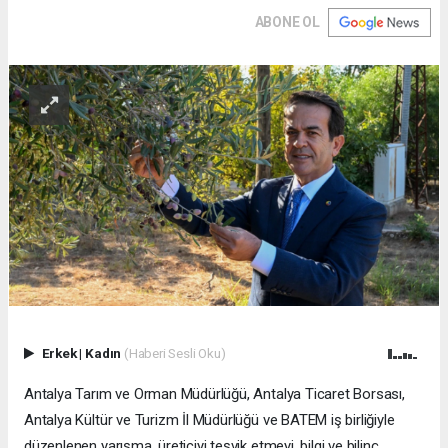
ABONE OL
Erkek
|
Kadın
(Haberi Sesli Oku)
Antalya Tarım ve Orman Müdürlüğü, Antalya Ticaret Borsası,
Antalya Kültür ve Turizm İl Müdürlüğü ve BATEM iş birliğiyle
düzenlenen yarışma, üreticiyi teşvik etmeyi, bilgi ve bilinç