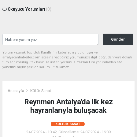
Okuyucu Yorumları
(0)
Gönder
Yorum yazarak Topluluk Kuralları’nı kabul etmiş bulunuyor ve
antalyadanhaberler.com sitesine yaptığınız yorumunuzla ilgili doğrudan veya dolaylı
tüm sorumluluğu tek başınıza üstleniyorsunuz. Yazılan tüm yorumlardan site
yönetimi hiçbir şekilde sorumlu tutulamaz.
Anasayfa
Kültür-Sanat
Reynmen Antalya'da ilk kez
hayranlarıyla buluşacak
KÜLTÜR-SANAT
24.07.2024 - 10:42, Güncelleme: 24.07.2024 - 16:39