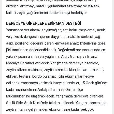
düzeyini artırmayı, hatalı uygulamaları azaltmayı ve yüksek
kaliteli zeytinyağı üretimini desteklemeyi hedefliyor.
DERECEYE GİRENLERE EKİPMAN DESTEĞİ
Yarışmada yer alacak zeytinyağları, tat, koku, meyvemsi, acılık
ve yakıcılık dengesini içeren duygusal analiz ile serbest yağ
asidi, polifenol değerini içeren kimyasal analiz kriterlerine göre
jüri tarafından değerlendirilecek. Değerlendirme sonucunda en
yüksek puanı alan zeytinyağlarına, Altın, Gümüş ve Bronz
Madalya Beratları verilecek. Yarışmada dereceye girenlere,
zeytin silkme makinesi, zeytin sıkım tankları, budama makası,
eldiven, testere, bordo bulamacı gibi ekipmanlar hediye
edilecek. Yarışmaya katılmak isteyen üreticiler, 15 Ocak gününe
kadar numunelerini Antalya Tarım ve Orman İlçe
Müdürlükleri'ne ulaştırabilecek. Yarışmada dereceye girenlere
ödülü Side Antik Kenti'nde takdim edilecek. Yarışma öncesinde
zeytinin tarihi gelişiminden ekonomisine kadar pek çok