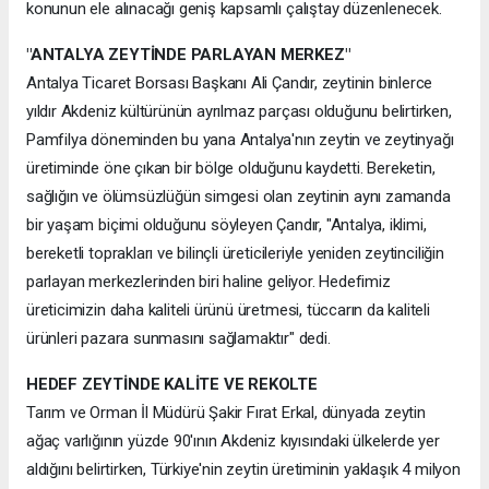
konunun ele alınacağı geniş kapsamlı çalıştay düzenlenecek.
"ANTALYA ZEYTİNDE PARLAYAN MERKEZ"
Antalya Ticaret Borsası Başkanı Ali Çandır, zeytinin binlerce
yıldır Akdeniz kültürünün ayrılmaz parçası olduğunu belirtirken,
Pamfilya döneminden bu yana Antalya'nın zeytin ve zeytinyağı
üretiminde öne çıkan bir bölge olduğunu kaydetti. Bereketin,
sağlığın ve ölümsüzlüğün simgesi olan zeytinin aynı zamanda
bir yaşam biçimi olduğunu söyleyen Çandır, "Antalya, iklimi,
bereketli toprakları ve bilinçli üreticileriyle yeniden zeytinciliğin
parlayan merkezlerinden biri haline geliyor. Hedefimiz
üreticimizin daha kaliteli ürünü üretmesi, tüccarın da kaliteli
ürünleri pazara sunmasını sağlamaktır" dedi.
HEDEF ZEYTİNDE KALİTE VE REKOLTE
Tarım ve Orman İl Müdürü Şakir Fırat Erkal, dünyada zeytin
ağaç varlığının yüzde 90'ının Akdeniz kıyısındaki ülkelerde yer
aldığını belirtirken, Türkiye'nin zeytin üretiminin yaklaşık 4 milyon