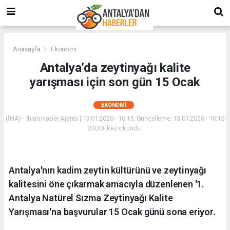
Anasayfa
Ekonomi
Antalya’da zeytinyağı kalite
yarışması için son gün 15 Ocak
EKONOMI
(İHA) - İhlas Haber Ajansı | 13.01.2026 - 16:15, Güncelleme: 13.01.2026 - 16:15
2307+ kez okundu.
Antalya'nın kadim zeytin kültürünü ve zeytinyağı
kalitesini öne çıkarmak amacıyla düzenlenen '1.
Antalya Natürel Sızma Zeytinyağı Kalite
Yarışması'na başvurular 15 Ocak günü sona eriyor.