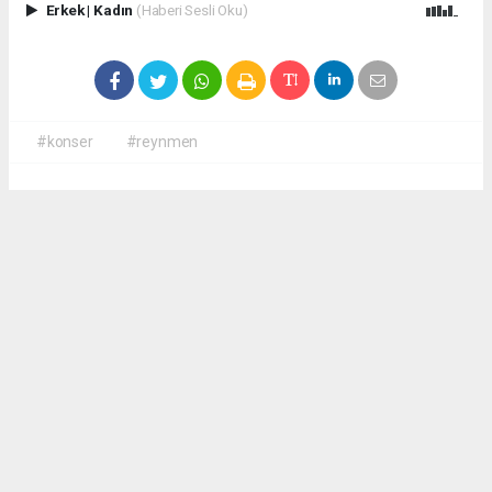
Erkek
|
Kadın
(Haberi Sesli Oku)
#konser
#reynmen
Okuyucu Yorumları
(0)
Gönder
Yorum yazarak Topluluk Kuralları’nı kabul etmiş bulunuyor ve
antalyadanhaberler.com sitesine yaptığınız yorumunuzla ilgili doğrudan veya dolaylı
tüm sorumluluğu tek başınıza üstleniyorsunuz. Yazılan tüm yorumlardan site
yönetimi hiçbir şekilde sorumlu tutulamaz.