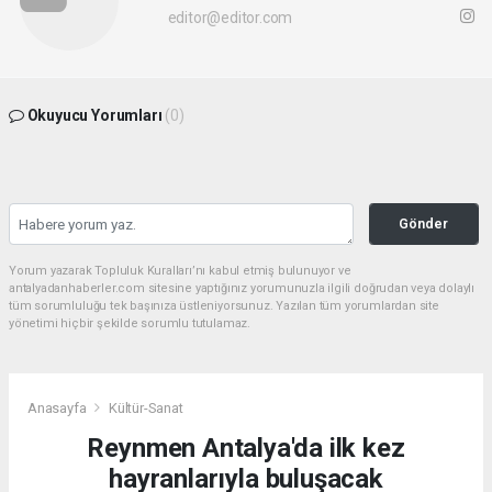
editor@editor.com
Okuyucu Yorumları
(0)
Gönder
Yorum yazarak Topluluk Kuralları’nı kabul etmiş bulunuyor ve
antalyadanhaberler.com sitesine yaptığınız yorumunuzla ilgili doğrudan veya dolaylı
tüm sorumluluğu tek başınıza üstleniyorsunuz. Yazılan tüm yorumlardan site
yönetimi hiçbir şekilde sorumlu tutulamaz.
Anasayfa
Kültür-Sanat
Reynmen Antalya'da ilk kez
hayranlarıyla buluşacak