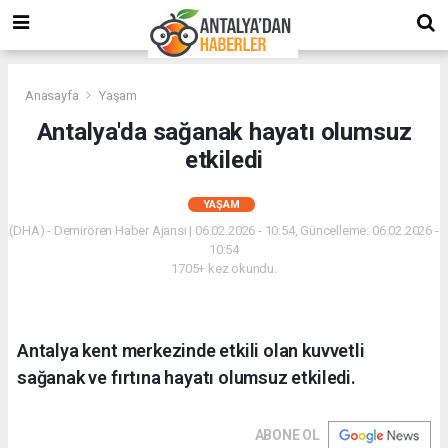
Anasayfa
Yaşam
Antalya'da sağanak hayatı olumsuz
etkiledi
YAŞAM
(DHA) - Demirören Haber Ajansı | 06.02.2026 - 10:54, Güncelleme: 06.02.2026 -
10:54
1705+ kez okundu.
Antalya kent merkezinde etkili olan kuvvetli
sağanak ve fırtına hayatı olumsuz etkiledi.
ABONE OL