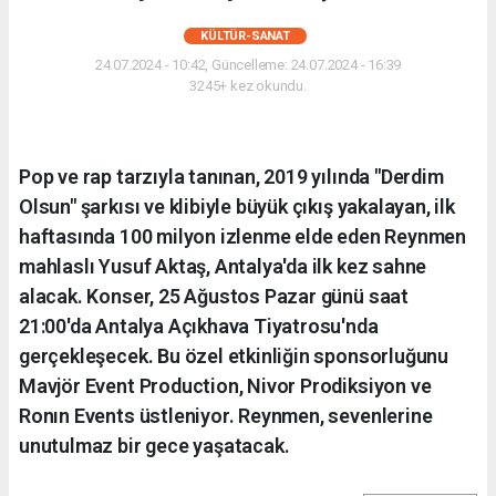
KÜLTÜR-SANAT
24.07.2024 - 10:42, Güncelleme: 24.07.2024 - 16:39
3245+ kez okundu.
Pop ve rap tarzıyla tanınan, 2019 yılında "Derdim
Olsun" şarkısı ve klibiyle büyük çıkış yakalayan, ilk
haftasında 100 milyon izlenme elde eden Reynmen
mahlaslı Yusuf Aktaş, Antalya'da ilk kez sahne
alacak. Konser, 25 Ağustos Pazar günü saat
21:00'da Antalya Açıkhava Tiyatrosu'nda
gerçekleşecek. Bu özel etkinliğin sponsorluğunu
Mavjör Event Production, Nivor Prodiksiyon ve
Ronın Events üstleniyor. Reynmen, sevenlerine
unutulmaz bir gece yaşatacak.