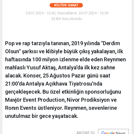
KÜLTÜR-SANAT
24.07.2024 - 10:42, Güncelleme: 24.07.2024 - 16:39
3240+ kez okundu.
Pop ve rap tarzıyla tanınan, 2019 yılında "Derdim
Olsun" şarkısı ve klibiyle büyük çıkış yakalayan, ilk
haftasında 100 milyon izlenme elde eden Reynmen
mahlaslı Yusuf Aktaş, Antalya'da ilk kez sahne
alacak. Konser, 25 Ağustos Pazar günü saat
21:00'da Antalya Açıkhava Tiyatrosu'nda
gerçekleşecek. Bu özel etkinliğin sponsorluğunu
Mavjör Event Production, Nivor Prodiksiyon ve
Ronın Events üstleniyor. Reynmen, sevenlerine
unutulmaz bir gece yaşatacak.
ABONE OL