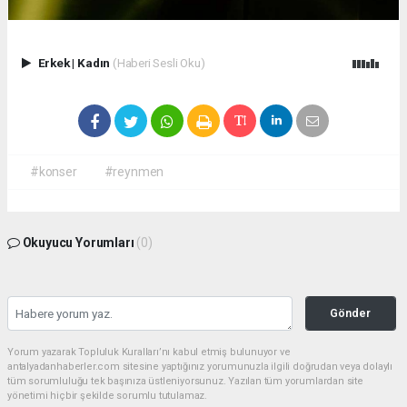
Erkek
|
Kadın
(Haberi Sesli Oku)
#konser
#reynmen
Okuyucu Yorumları
(0)
Gönder
Yorum yazarak Topluluk Kuralları’nı kabul etmiş bulunuyor ve
antalyadanhaberler.com sitesine yaptığınız yorumunuzla ilgili doğrudan veya dolaylı
tüm sorumluluğu tek başınıza üstleniyorsunuz. Yazılan tüm yorumlardan site
yönetimi hiçbir şekilde sorumlu tutulamaz.