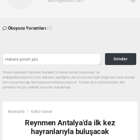
editor@editor.com
Okuyucu Yorumları
(0)
Gönder
Yorum yazarak Topluluk Kuralları’nı kabul etmiş bulunuyor ve
antalyadanhaberler.com sitesine yaptığınız yorumunuzla ilgili doğrudan veya dolaylı
tüm sorumluluğu tek başınıza üstleniyorsunuz. Yazılan tüm yorumlardan site
yönetimi hiçbir şekilde sorumlu tutulamaz.
Anasayfa
Kültür-Sanat
Reynmen Antalya'da ilk kez
hayranlarıyla buluşacak