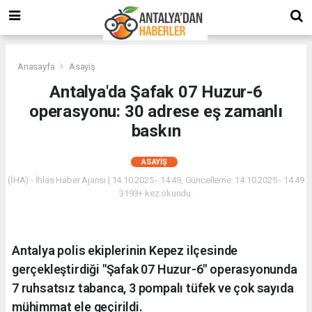
Anasayfa
Asayiş
Antalya'da Şafak 07 Huzur-6
operasyonu: 30 adrese eş zamanlı
baskın
ASAYIŞ
(İHA) - İhlas Haber Ajansı | 14.10.2025 - 14:49, Güncelleme: 14.10.2025 - 14:49
3193+ kez okundu.
Antalya polis ekiplerinin Kepez ilçesinde
gerçekleştirdiği "Şafak 07 Huzur-6" operasyonunda
7 ruhsatsız tabanca, 3 pompalı tüfek ve çok sayıda
mühimmat ele geçirildi.