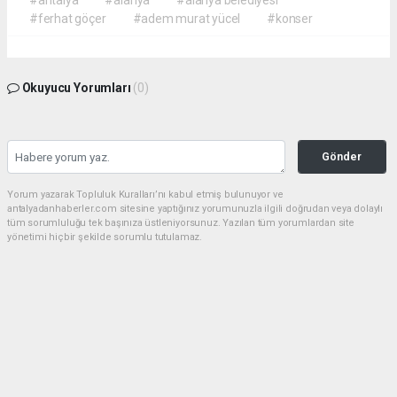
#ferhat göçer
#adem murat yücel
#konser
Okuyucu Yorumları
(0)
Gönder
Yorum yazarak Topluluk Kuralları’nı kabul etmiş bulunuyor ve
antalyadanhaberler.com sitesine yaptığınız yorumunuzla ilgili doğrudan veya dolaylı
tüm sorumluluğu tek başınıza üstleniyorsunuz. Yazılan tüm yorumlardan site
yönetimi hiçbir şekilde sorumlu tutulamaz.
haber paketi
haber scripti
haber yazılımı
Tüm hakları saklı tutulmaktadır.Copyright 2026©
Haber Yazılımı:
Web Aksiyon ®