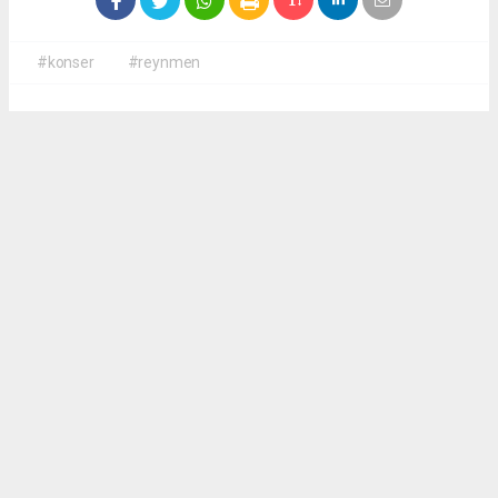
#konser
#reynmen
Okuyucu Yorumları
(0)
Gönder
Yorum yazarak Topluluk Kuralları’nı kabul etmiş bulunuyor ve
antalyadanhaberler.com sitesine yaptığınız yorumunuzla ilgili doğrudan veya dolaylı
tüm sorumluluğu tek başınıza üstleniyorsunuz. Yazılan tüm yorumlardan site
yönetimi hiçbir şekilde sorumlu tutulamaz.
haber paketi
haber scripti
haber yazılımı
Tüm hakları saklı tutulmaktadır.Copyright 2026©