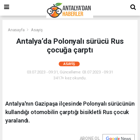
Anasayfa
Asayiş
Antalya’da Polonyalı sürücü Rus
çocuğa çarptı
ASAYIŞ
03.07.2023 - 09:31, Güncelleme: 03.07.2023 - 09:31
3417+ kez okundu.
Antalya'nın Gazipaşa ilçesinde Polonyalı sürücünün
kullandığı otomobilin çarptığı bisikletli Rus çocuk
yaralandı.
ABONE OL