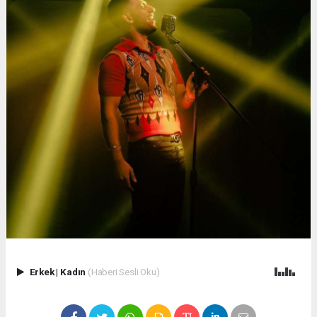
Erkek
|
Kadın
(Haberi Sesli Oku)