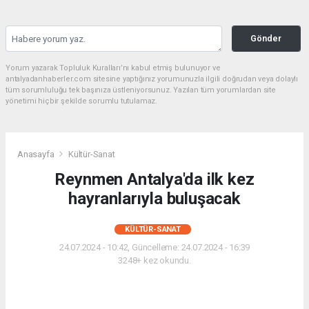
Gönder
Yorum yazarak Topluluk Kuralları’nı kabul etmiş bulunuyor ve
antalyadanhaberler.com sitesine yaptığınız yorumunuzla ilgili doğrudan veya dolaylı
tüm sorumluluğu tek başınıza üstleniyorsunuz. Yazılan tüm yorumlardan site
yönetimi hiçbir şekilde sorumlu tutulamaz.
Anasayfa
Kültür-Sanat
Reynmen Antalya'da ilk kez
hayranlarıyla buluşacak
KÜLTÜR-SANAT
24.07.2024 - 10:42, Güncelleme: 24.07.2024 - 16:39
3248+ kez okundu.