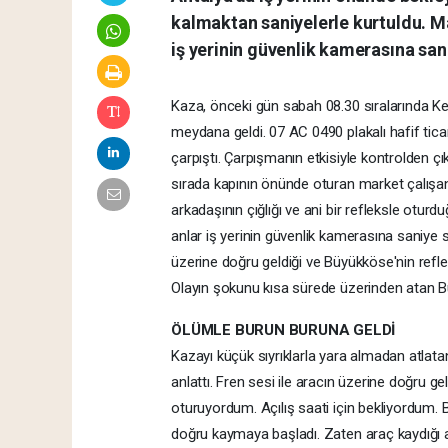
kalmaktan saniyelerle kurtuldu. Ma
iş yerinin güvenlik kamerasına san
Kaza, önceki gün sabah 08.30 sıralarında Ke
meydana geldi. 07 AC 0490 plakalı hafif tic
çarpıştı. Çarpışmanın etkisiyle kontrolden çı
sırada kapının önünde oturan market çalış
arkadaşının çığlığı ve ani bir refleksle otur
anlar iş yerinin güvenlik kamerasına saniye 
üzerine doğru geldiği ve Büyükköse'nin refle
Olayın şokunu kısa sürede üzerinden atan Bü
ÖLÜMLE BURUN BURUNA GELDİ
Kazayı küçük sıyrıklarla yara almadan atlat
anlattı. Fren sesi ile aracın üzerine doğru g
oturuyordum. Açılış saati için bekliyordum. 
doğru kaymaya başladı. Zaten araç kaydığı a