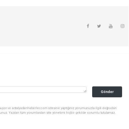
Gönder
nuyor ve antalyadanhaberler.com sitesine yaptığınız yorumunuzla ilgili doğrudan
sunuz. Yazılan tüm yorumlardan site yönetimi hiçbir şekilde sorumlu tutulamaz.