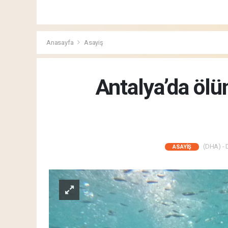
Anasayfa
Asayiş
Antalya’da ölü
(DHA) - D
ASAYIŞ