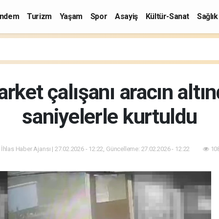
ndem
Turizm
Yaşam
Spor
Asayiş
Kültür-Sanat
Sağlık
rket çalışanı aracın alt
saniyelerle kurtuldu
 İhlas Haber Ajansı | 27.02.2026 - 12:22, Güncelleme: 27.02.2026 - 12:22
108