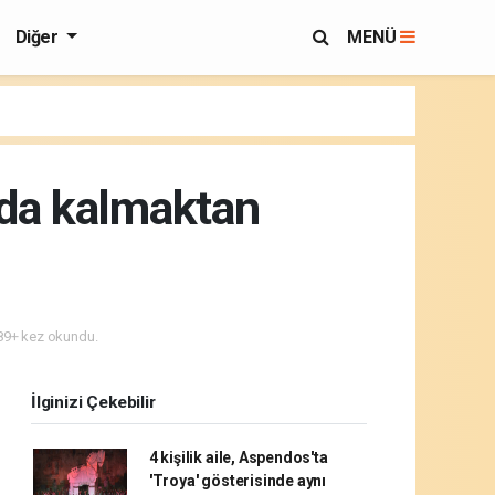
Diğer
MENÜ
ında kalmaktan
9+ kez okundu.
İlginizi Çekebilir
4 kişilik aile, Aspendos'ta
'Troya' gösterisinde aynı