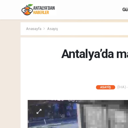
Gü
Anasayfa
Asayiş
Antalya’da ma
(İHA) -
ASAYIŞ