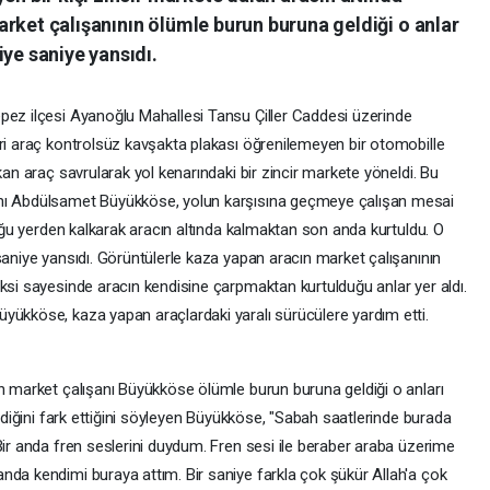
rket çalışanının ölümle burun buruna geldiği o anlar
iye saniye yansıdı.
pez ilçesi Ayanoğlu Mahallesi Tansu Çiller Caddesi üzerinde
ari araç kontrolsüz kavşakta plakası öğrenilemeyen bir otomobille
kan araç savrularak yol kenarındaki bir zincir markete yöneldi. Bu
anı Abdülsamet Büyükköse, yolun karşısına geçmeye çalışan mesai
duğu yerden kalkarak aracın altında kalmaktan son anda kurtuldu. O
saniye yansıdı. Görüntülerle kaza yapan aracın market çalışanının
ksi sayesinde aracın kendisine çarpmaktan kurtulduğu anlar yer aldı.
yükköse, kaza yapan araçlardaki yaralı sürücülere yardım etti.
an market çalışanı Büyükköse ölümle burun buruna geldiği o anları
eldiğini fark ettiğini söyleyen Büyükköse, "Sabah saatlerinde burada
Bir anda fren seslerini duydum. Fren sesi ile beraber araba üzerime
nda kendimi buraya attım. Bir saniye farkla çok şükür Allah'a çok