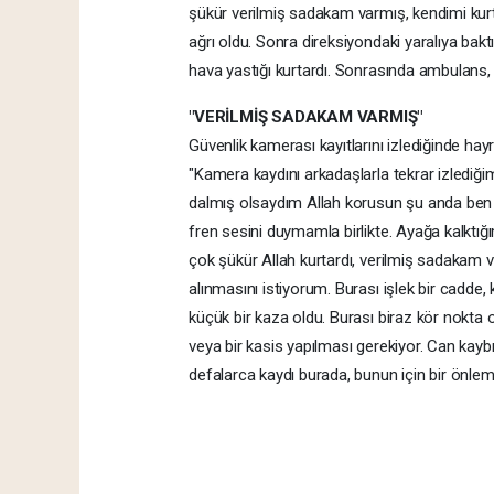
şükür verilmiş sadakam varmış, kendimi kurt
ağrı oldu. Sonra direksiyondaki yaralıya baktı
hava yastığı kurtardı. Sonrasında ambulans, p
"VERİLMİŞ SADAKAM VARMIŞ"
Güvenlik kamerası kayıtlarını izlediğinde hay
"Kamera kaydını arkadaşlarla tekrar izlediğ
dalmış olsaydım Allah korusun şu anda ben de
fren sesini duymamla birlikte. Ayağa kalktığ
çok şükür Allah kurtardı, verilmiş sadakam 
alınmasını istiyorum. Burası işlek bir cadde,
küçük bir kaza oldu. Burası biraz kör nokta 
veya bir kasis yapılması gerekiyor. Can kayb
defalarca kaydı burada, bunun için bir önlem a