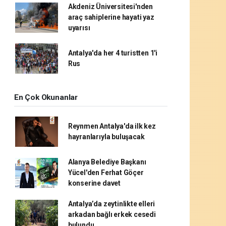
Akdeniz Üniversitesi'nden
araç sahiplerine hayati yaz
uyarısı
Antalya'da her 4 turistten 1'i
Rus
En Çok Okunanlar
Reynmen Antalya'da ilk kez
hayranlarıyla buluşacak
Alanya Belediye Başkanı
Yücel'den Ferhat Göçer
konserine davet
Antalya’da zeytinlikte elleri
arkadan bağlı erkek cesedi
bulundu