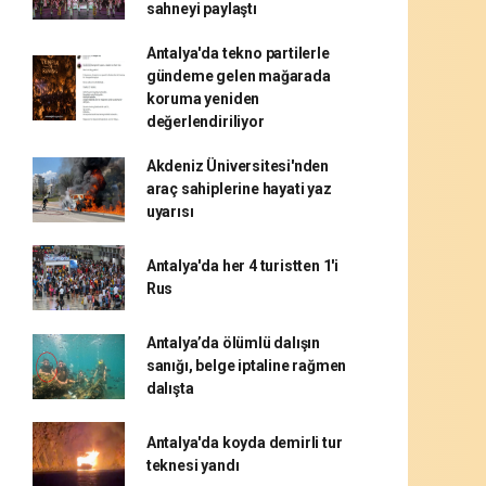
sahneyi paylaştı
Antalya'da tekno partilerle
gündeme gelen mağarada
koruma yeniden
değerlendiriliyor
Akdeniz Üniversitesi'nden
araç sahiplerine hayati yaz
uyarısı
Antalya'da her 4 turistten 1'i
Rus
Antalya’da ölümlü dalışın
sanığı, belge iptaline rağmen
dalışta
Antalya'da koyda demirli tur
teknesi yandı