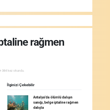
iptaline rağmen
384 kez okundu.
İlginizi Çekebilir
Antalya’da ölümlü dalışın
sanığı, belge iptaline rağmen
dalışta