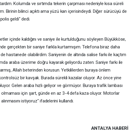
ardım. Kolumda ve sırtımda tekerin çarpması nedeniyle kısa süreli
m. Birinin bilinci açıktı ama yüzü kan içerisindeydi. Diğer sürücüyü de
olis geldi" dedi.
retler içinde kaldığını ve saniye ile kurtulduğunu söyleyen Büyükköse,
imde gerçekten bir saniye farkla kurtarmışım. Telefona biraz daha
 hastanede olabilirdim. Saniyenin de altında salise farkı ile kaçtım
ımda araba üzerime doğru kayarak geliyordu zaten. Saniye farkı ile
varmış, Allah beterinden korusun. Yetkililerden buraya önlem
 kontrolsüz bir kavşak. Burada sürekli kazalar oluyor. Az önce yine
oluyor. Gelen araba hızlı geliyor ve görmüyor. Buraya trafik lambası
ı olmaması için şart, günde en az 3-4 defa kaza oluyor. Motorlar
lınmasını istiyoruz" ifadelerini kullandı.
ANTALYA HABERİ