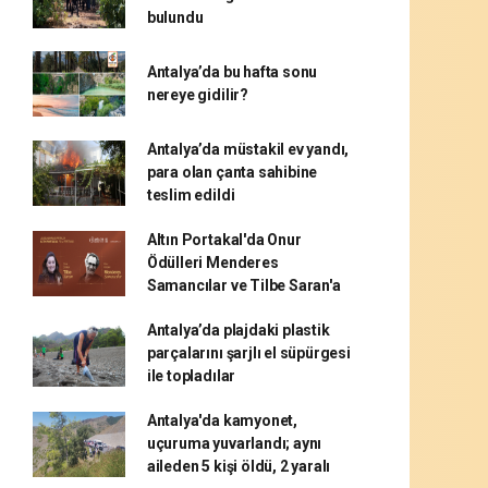
bulundu
Antalya’da bu hafta sonu
nereye gidilir?
Antalya’da müstakil ev yandı,
para olan çanta sahibine
teslim edildi
Altın Portakal'da Onur
Ödülleri Menderes
Samancılar ve Tilbe Saran'a
Antalya’da plajdaki plastik
parçalarını şarjlı el süpürgesi
ile topladılar
Antalya'da kamyonet,
uçuruma yuvarlandı; aynı
aileden 5 kişi öldü, 2 yaralı