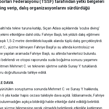
 Sporları Federasyonu (TSSF) tarafından yetki belgeleri
ifing verip, dalış organizasyonlarını sürdürdüğü
ltı'nda tekne turuna katılıp, Sıçan Adası açıklarında 'scuba diving'
ekimi etkinliğine dahil oldu. Fahriye Başlı, tek yıldızlı dalış eğitmeni
aşık 1,5-2 metre derinlikteki kayalık alanda tüplü dalış gerçekleştirdi.
t C., yüzme bilmeyen Fahriye Başlı'yı su altında kontrolsüz ve
rine yapılan aramada Fahriye Başlı, su altında hareketsiz bulundu.
tiği belirlendi ve otopsi raporunda suda boğulma sonucu yaşamını
eğitmen Mehmet C. ve teknenin işletme sahibi Sunay Y. tutuklandı.
ru doğrultusunda tahliye edildi.
LE DAVA
n yürütülen soruşturma sonunda Mehmet C. ve Sunay Y. hakkında,
 6 yıla kadar hapis cezası talebiyle dava açıldı. İddianamede, Fahriye
unmadığını açıkça bildirdiği halde etkinliğe dahil edildiği belirtildi.
ve yüzme bilinmesine gerek olmadığı belirtilerek etkinliğe katılımının