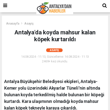
Anasayfa
Asayiş
Antalya'da koyda mahsur kalan
köpek kurtarıldı
ASAYIŞ
14.08.2024 - 11:13, Güncelleme: 14.08.2024 - 11:13
2469+ kez okundu.
Antalya Büyükşehir Belediyesi ekipleri, Antalya-
Kemer yolu üzerindeki Akyarlar Tüneli'nin altında
bulunan koyda terkedilmiş halde bulunan bir köpeği
kurtardı. Kara ulaşımının olmadığı koyda mahsur
kalan köpek tekneyle karaya çıkarıldı.