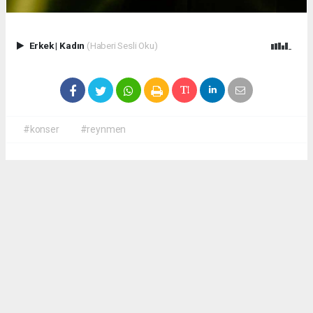
Erkek
|
Kadın
(Haberi Sesli Oku)
#konser
#reynmen
Okuyucu Yorumları
(0)
Gönder
Yorum yazarak Topluluk Kuralları’nı kabul etmiş bulunuyor ve
antalyadanhaberler.com sitesine yaptığınız yorumunuzla ilgili doğrudan veya dolaylı
tüm sorumluluğu tek başınıza üstleniyorsunuz. Yazılan tüm yorumlardan site
yönetimi hiçbir şekilde sorumlu tutulamaz.