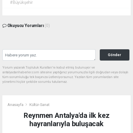
#Büyükşehir
Okuyucu Yorumları
(0)
Gönder
Yorum yazarak Topluluk Kuralları’nı kabul etmiş bulunuyor ve
antalyadanhaberler.com sitesine yaptığınız yorumunuzla ilgili doğrudan veya dolaylı
tüm sorumluluğu tek başınıza üstleniyorsunuz. Yazılan tüm yorumlardan site
yönetimi hiçbir şekilde sorumlu tutulamaz.
Anasayfa
Kültür-Sanat
Reynmen Antalya'da ilk kez
hayranlarıyla buluşacak