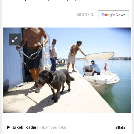
ABONE OL
Erkek
|
Kadın
(Haberi Sesli Oku)