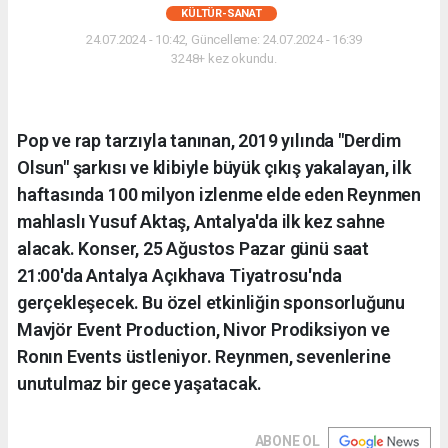
KÜLTÜR-SANAT
24.07.2024 - 10:42, Güncelleme: 24.07.2024 - 16:39
3248+ kez okundu.
Pop ve rap tarzıyla tanınan, 2019 yılında "Derdim
Olsun" şarkısı ve klibiyle büyük çıkış yakalayan, ilk
haftasında 100 milyon izlenme elde eden Reynmen
mahlaslı Yusuf Aktaş, Antalya'da ilk kez sahne
alacak. Konser, 25 Ağustos Pazar günü saat
21:00'da Antalya Açıkhava Tiyatrosu'nda
gerçekleşecek. Bu özel etkinliğin sponsorluğunu
Mavjör Event Production, Nivor Prodiksiyon ve
Ronın Events üstleniyor. Reynmen, sevenlerine
unutulmaz bir gece yaşatacak.
ABONE OL