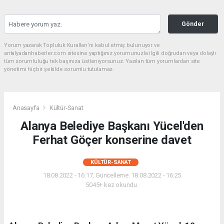
Gönder
Yorum yazarak Topluluk Kuralları’nı kabul etmiş bulunuyor ve
antalyadanhaberler.com sitesine yaptığınız yorumunuzla ilgili doğrudan veya dolaylı
tüm sorumluluğu tek başınıza üstleniyorsunuz. Yazılan tüm yorumlardan site
yönetimi hiçbir şekilde sorumlu tutulamaz.
Anasayfa
Kültür-Sanat
Alanya Belediye Başkanı Yücel'den
Ferhat Göçer konserine davet
KÜLTÜR-SANAT
18.08.2022 - 16:17, Güncelleme: 18.08.2022 - 16:25
5045+ kez okundu.