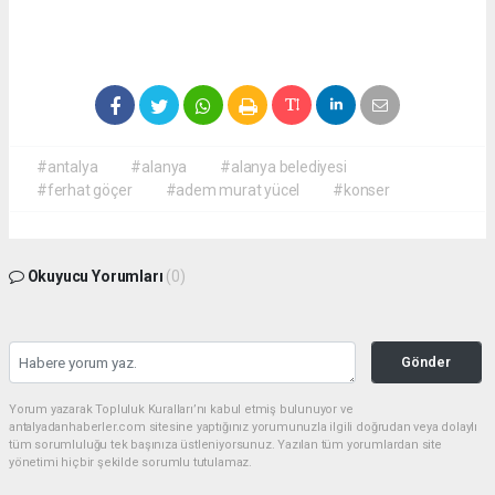
#antalya
#alanya
#alanya belediyesi
#ferhat göçer
#adem murat yücel
#konser
Okuyucu Yorumları
(0)
Gönder
Yorum yazarak Topluluk Kuralları’nı kabul etmiş bulunuyor ve
antalyadanhaberler.com sitesine yaptığınız yorumunuzla ilgili doğrudan veya dolaylı
tüm sorumluluğu tek başınıza üstleniyorsunuz. Yazılan tüm yorumlardan site
yönetimi hiçbir şekilde sorumlu tutulamaz.