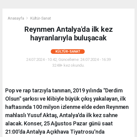
Anasayfa
Kültür-Sanat
Reynmen Antalya'da ilk kez
hayranlarıyla buluşacak
KÜLTÜR-SANAT
24.07.2024 - 10:42, Güncelleme: 24.07.2024 - 16:39
3248+ kez okundu.
Pop ve rap tarzıyla tanınan, 2019 yılında "Derdim
Olsun" şarkısı ve klibiyle büyük çıkış yakalayan, ilk
haftasında 100 milyon izlenme elde eden Reynmen
mahlaslı Yusuf Aktaş, Antalya'da ilk kez sahne
alacak. Konser, 25 Ağustos Pazar günü saat
21:00'da Antalya Açıkhava Tiyatrosu'nda