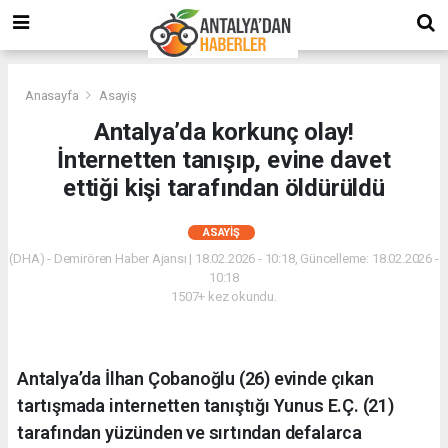
Anasayfa
Asayiş
Antalya’da korkunç olay!
İnternetten tanışıp, evine davet
ettiği kişi tarafından öldürüldü
ASAYIŞ
(DHA) - Demirören Haber Ajansı | 18.02.2026 - 10:18, Güncelleme: 18.02.2026 -
10:18
1507+ kez okundu.
Antalya’da İlhan Çobanoğlu (26) evinde çıkan
tartışmada internetten tanıştığı Yunus E.Ç. (21)
tarafından yüzünden ve sırtından defalarca