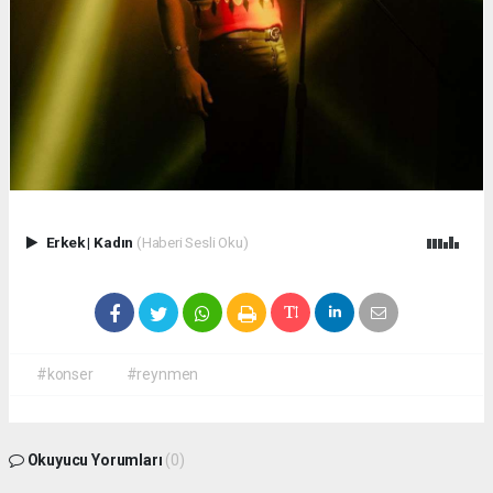
Erkek
|
Kadın
(Haberi Sesli Oku)
#konser
#reynmen
Okuyucu Yorumları
(0)