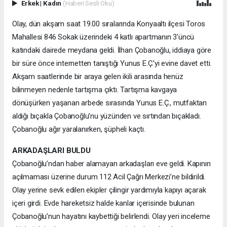
Erkek
|
Kadın
(Haberi Sesli Oku)
Olay, dün akşam saat 19.00 sıralarında Konyaaltı ilçesi Toros
Mahallesi 846 Sokak üzerindeki 4 katlı apartmanın 3'üncü
katındaki dairede meydana geldi. İlhan Çobanoğlu, iddiaya göre
bir süre önce internetten tanıştığı Yunus E.Ç.’yi evine davet etti.
Akşam saatlerinde bir araya gelen ikili arasında henüz
bilinmeyen nedenle tartışma çıktı. Tartışma kavgaya
dönüşürken yaşanan arbede sırasında Yunus E.Ç., mutfaktan
aldığı bıçakla Çobanoğlu’nu yüzünden ve sırtından bıçakladı.
Çobanoğlu ağır yaralanırken, şüpheli kaçtı.
ARKADAŞLARI BULDU
Çobanoğlu’ndan haber alamayan arkadaşları eve geldi. Kapının
açılmaması üzerine durum 112 Acil Çağrı Merkezi’ne bildirildi.
Olay yerine sevk edilen ekipler çilingir yardımıyla kapıyı açarak
içeri girdi. Evde hareketsiz halde kanlar içerisinde bulunan
Çobanoğlu’nun hayatını kaybettiği belirlendi. Olay yeri inceleme