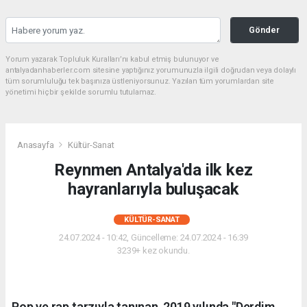
Gönder
Yorum yazarak Topluluk Kuralları’nı kabul etmiş bulunuyor ve
antalyadanhaberler.com sitesine yaptığınız yorumunuzla ilgili doğrudan veya dolaylı
tüm sorumluluğu tek başınıza üstleniyorsunuz. Yazılan tüm yorumlardan site
yönetimi hiçbir şekilde sorumlu tutulamaz.
Anasayfa
Kültür-Sanat
Reynmen Antalya'da ilk kez
hayranlarıyla buluşacak
KÜLTÜR-SANAT
24.07.2024 - 10:42, Güncelleme: 24.07.2024 - 16:39
3239+ kez okundu.
Pop ve rap tarzıyla tanınan, 2019 yılında "Derdim