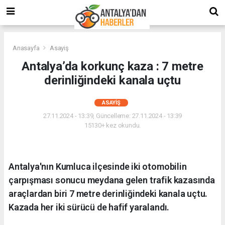
Anasayfa
Asayiş
Antalya’da korkunç kaza : 7 metre
derinliğindeki kanala uçtu
ASAYIŞ
27.11.2024 - 13:39, Güncelleme: 27.11.2024 - 13:39
15130+ kez okundu.
Antalya'nın Kumluca ilçesinde iki otomobilin
çarpışması sonucu meydana gelen trafik kazasında
araçlardan biri 7 metre derinliğindeki kanala uçtu.
Kazada her iki sürücü de hafif yaralandı.