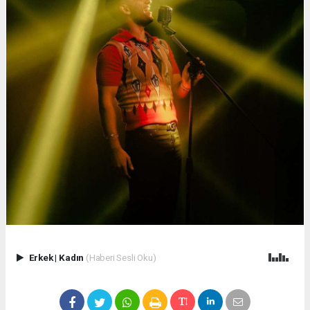
Erkek
|
Kadın
(Haberi Sesli Oku)