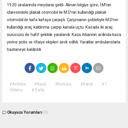
19.20 sıralarında meydana geldi. Alınan bilgiye göre, İ.M’nın
idaresindeki plakalı otomobil ile M.D’nın kullandığı plakalı
otomobil ile kafa kafaya çarpıştı. Çarpmanın şiddetiyle M.D’nın
kullandığı araç kaldırıma çarpıp kanala uçtu. Kazada iki araç
sürücüsü de hafif şekilde yaralandı. Kaza ihbarının ardında kaza
yerine polis ve itfaiye ekipleri sevk edildi. Yaralılar ambulanslarla
hastaneye kaldırıldı.
#Antalya
#Kaza
#Korkunç
#Kanal
#7
#Metre
#Trafik
Okuyucu Yorumları
(0)