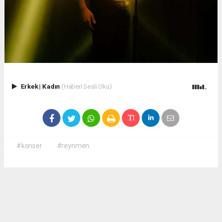
Erkek
|
Kadın
(Haberi Sesli Oku)
#konser
#reynmen
Okuyucu Yorumları
(0)