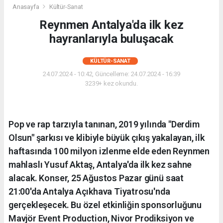
Anasayfa
Kültür-Sanat
Reynmen Antalya'da ilk kez
hayranlarıyla buluşacak
KÜLTÜR-SANAT
24.07.2024 - 10:42, Güncelleme: 24.07.2024 - 16:39
3239+ kez okundu.
Pop ve rap tarzıyla tanınan, 2019 yılında "Derdim
Olsun" şarkısı ve klibiyle büyük çıkış yakalayan, ilk
haftasında 100 milyon izlenme elde eden Reynmen
mahlaslı Yusuf Aktaş, Antalya'da ilk kez sahne
alacak. Konser, 25 Ağustos Pazar günü saat
21:00'da Antalya Açıkhava Tiyatrosu'nda
gerçekleşecek. Bu özel etkinliğin sponsorluğunu
Mavjör Event Production, Nivor Prodiksiyon ve