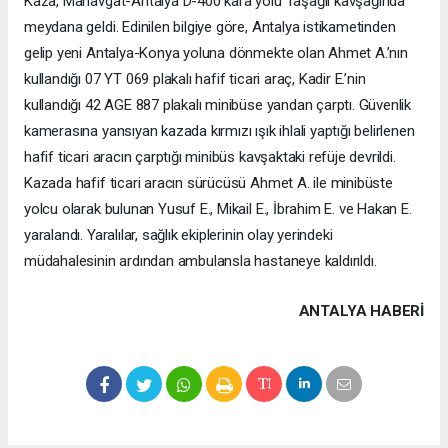
Kaza, Manavgat-Antalya D-400 kara yolu Taşağıl kavşağında
meydana geldi. Edinilen bilgiye göre, Antalya istikametinden
gelip yeni Antalya-Konya yoluna dönmekte olan Ahmet A.’nın
kullandığı 07 YT 069 plakalı hafif ticari araç, Kadir E.’nin
kullandığı 42 AGE 887 plakalı minibüse yandan çarptı. Güvenlik
kamerasına yansıyan kazada kırmızı ışık ihlali yaptığı belirlenen
hafif ticari aracın çarptığı minibüs kavşaktaki refüje devrildi.
Kazada hafif ticari aracın sürücüsü Ahmet A. ile minibüste
yolcu olarak bulunan Yusuf E., Mikail E., İbrahim E. ve Hakan E.
yaralandı. Yaralılar, sağlık ekiplerinin olay yerindeki
müdahalesinin ardından ambulansla hastaneye kaldırıldı.
ANTALYA HABERİ