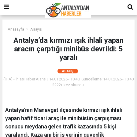
Anasayfa
Asayiş
Antalya’da kırmızı ışık ihlali yapan
aracın çarptığı minibüs devrildi: 5
yaralı
ASAYIŞ
(İHA) - İhlas Haber Ajansı | 14.01.2026 - 10:40, Güncelleme: 14.01.2026 - 10:40
2222+ kez okundu.
Antalya’nın Manavgat ilçesinde kırmızı ışık ihlali
yapan hafif ticari araç ile minibüsün çarpışması
sonucu meydana gelen trafik kazasında 5 kişi
yaralandı. Kaza anı bir iş yerinin güvenlik