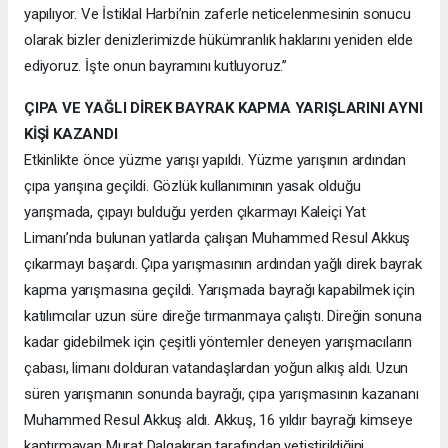
yapılıyor. Ve İstiklal Harbi’nin zaferle neticelenmesinin sonucu
olarak bizler denizlerimizde hükümranlık haklarını yeniden elde
ediyoruz. İşte onun bayramını kutluyoruz.”
ÇIPA VE YAĞLI DİREK BAYRAK KAPMA YARIŞLARINI AYNI
KİŞİ KAZANDI
Etkinlikte önce yüzme yarışı yapıldı. Yüzme yarışının ardından
çıpa yarışına geçildi. Gözlük kullanımının yasak olduğu
yarışmada, çıpayı bulduğu yerden çıkarmayı Kaleiçi Yat
Limanı’nda bulunan yatlarda çalışan Muhammed Resul Akkuş
çıkarmayı başardı. Çıpa yarışmasının ardından yağlı direk bayrak
kapma yarışmasına geçildi. Yarışmada bayrağı kapabilmek için
katılımcılar uzun süre direğe tırmanmaya çalıştı. Direğin sonuna
kadar gidebilmek için çeşitli yöntemler deneyen yarışmacıların
çabası, limanı dolduran vatandaşlardan yoğun alkış aldı. Uzun
süren yarışmanın sonunda bayrağı, çıpa yarışmasının kazananı
Muhammed Resul Akkuş aldı. Akkuş, 16 yıldır bayrağı kimseye
kaptırmayan Murat Dalgakıran tarafından yetiştirildiğini