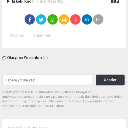
Erkek
|
Kadın
(Haberi Sesli Oku)
#konser
#reynmen
Okuyucu Yorumları
(0)
Gönder
Yorum yazarak Topluluk Kuralları’nı kabul etmiş bulunuyor ve
antalyadanhaberler.com sitesine yaptığınız yorumunuzla ilgili doğrudan veya dolaylı
tüm sorumluluğu tek başınıza üstleniyorsunuz. Yazılan tüm yorumlardan site
yönetimi hiçbir şekilde sorumlu tutulamaz.
Anasayfa
Kültür-Sanat