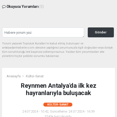
Okuyucu Yorumları
(0)
Gönder
Yorum yazarak Topluluk Kuralları’nı kabul etmiş bulunuyor ve
antalyadanhaberler.com sitesine yaptığınız yorumunuzla ilgili doğrudan veya dolaylı
tüm sorumluluğu tek başınıza üstleniyorsunuz. Yazılan tüm yorumlardan site
yönetimi hiçbir şekilde sorumlu tutulamaz.
Anasayfa
Kültür-Sanat
Reynmen Antalya'da ilk kez
hayranlarıyla buluşacak
KÜLTÜR-SANAT
24.07.2024 - 10:42, Güncelleme: 24.07.2024 - 16:39
3245+ kez okundu.