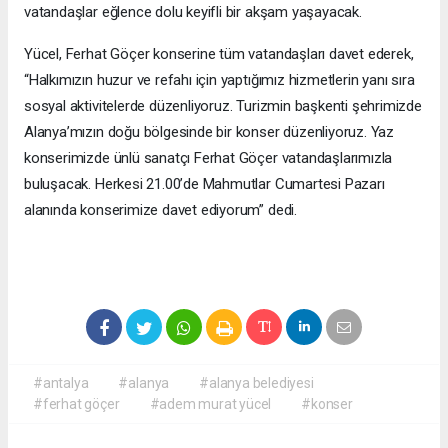
vatandaşlar eğlence dolu keyifli bir akşam yaşayacak.
Yücel, Ferhat Göçer konserine tüm vatandaşları davet ederek,
“Halkımızın huzur ve refahı için yaptığımız hizmetlerin yanı sıra
sosyal aktivitelerde düzenliyoruz. Turizmin başkenti şehrimizde
Alanya’mızın doğu bölgesinde bir konser düzenliyoruz. Yaz
konserimizde ünlü sanatçı Ferhat Göçer vatandaşlarımızla
buluşacak. Herkesi 21.00’de Mahmutlar Cumartesi Pazarı
alanında konserimize davet ediyorum” dedi.
#antalya
#alanya
#alanya belediyesi
#ferhat göçer
#adem murat yücel
#konser