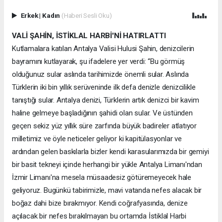
Erkek
|
Kadın
(Haberi Sesli Oku)
VALİ ŞAHİN, İSTİKLAL HARBİ'Nİ HATIRLATTI
Kutlamalara katılan Antalya Valisi Hulusi Şahin, denizcilerin
bayramını kutlayarak, şu ifadelere yer verdi: “Bu görmüş
olduğunuz sular aslında tarihimizde önemli sular. Aslında
Türklerin iki bin yıllık serüveninde ilk defa denizle denizcilikle
tanıştığı sular. Antalya denizi, Türklerin artık denizci bir kavim
haline gelmeye başladığının şahidi olan sular. Ve üstünden
geçen sekiz yüz yıllık süre zarfında büyük badireler atlatıyor
milletimiz ve öyle neticeler geliyor ki kapitülasyonlar ve
ardından gelen baskılarla bizler kendi karasularımızda bir gemiyi
bir basit tekneyi içinde herhangi bir yükle Antalya Limanı'ndan
İzmir Limanı'na mesela müsaadesiz götüremeyecek hale
geliyoruz. Bugünkü tabirimizle, mavi vatanda nefes alacak bir
boğaz dahi bize bırakmıyor. Kendi coğrafyasında, denize
açılacak bir nefes bırakılmayan bu ortamda İstiklal Harbi