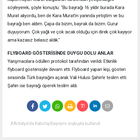
söyleyerek, şöyle konuştu: "Bu bayrağı 16 yıldır burada Kara
Murat alıyordu, ben de Kara Murat’ın yanında yetiştim ve bu
bayrağı ben aldım. Çapa da bizim, bayrak da bizim. Gurur
duyuyorum. Çok yağlı ve çok sıcak olduğu için direk çok kayıyor
ama kazasız belasız aldık."
FLYBOARD GÖSTERİSİNDE DUYGU DOLU ANLAR
Yarışmacılara ödülleri protokol tarafından verildi. Etkinlik
flyboard gösterisiyle devam etti. Flyboard yapan kişi, gösteri
sırasında Türk bayrağını açarak Vali Hulusi Şahin’e teslim etti.
Şahin ise bayrağı öperek teslim aldı.
#Antalya’da Kabotaj Bayramı coşkuyla kutlandı