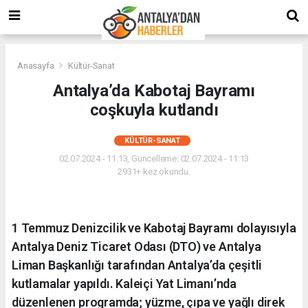
Anasayfa
Kültür-Sanat
Antalya’da Kabotaj Bayramı
coşkuyla kutlandı
KÜLTÜR-SANAT
02.07.2024 - 11:13, Güncelleme: 02.07.2024 - 11:13
2931+ kez okundu.
1 Temmuz Denizcilik ve Kabotaj Bayramı dolayısıyla
Antalya Deniz Ticaret Odası (DTO) ve Antalya
Liman Başkanlığı tarafından Antalya’da çeşitli
kutlamalar yapıldı. Kaleiçi Yat Limanı’nda
düzenlenen programda; yüzme, çıpa ve yağlı direk