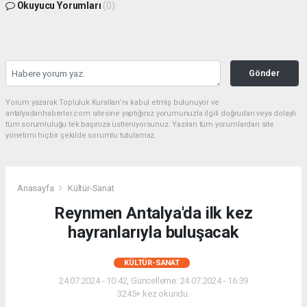
Okuyucu Yorumları
(0)
Gönder
Yorum yazarak Topluluk Kuralları’nı kabul etmiş bulunuyor ve
antalyadanhaberler.com sitesine yaptığınız yorumunuzla ilgili doğrudan veya dolaylı
tüm sorumluluğu tek başınıza üstleniyorsunuz. Yazılan tüm yorumlardan site
yönetimi hiçbir şekilde sorumlu tutulamaz.
Anasayfa
Kültür-Sanat
Reynmen Antalya'da ilk kez
hayranlarıyla buluşacak
KÜLTÜR-SANAT
24.07.2024 - 10:42, Güncelleme: 24.07.2024 - 16:39
3245+ kez okundu.