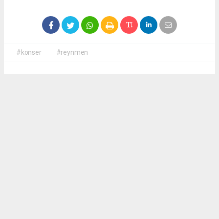
#konser
#reynmen
Okuyucu Yorumları
(0)
Gönder
Yorum yazarak Topluluk Kuralları’nı kabul etmiş bulunuyor ve
antalyadanhaberler.com sitesine yaptığınız yorumunuzla ilgili doğrudan veya dolaylı
tüm sorumluluğu tek başınıza üstleniyorsunuz. Yazılan tüm yorumlardan site
yönetimi hiçbir şekilde sorumlu tutulamaz.