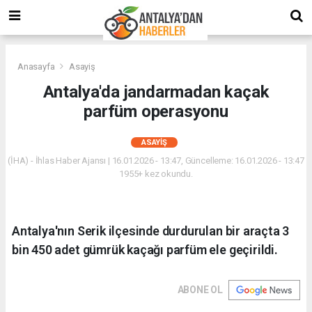
Anasayfa
Asayiş
Antalya'da jandarmadan kaçak
parfüm operasyonu
ASAYIŞ
(İHA) - İhlas Haber Ajansı | 16.01.2026 - 13:47, Güncelleme: 16.01.2026 - 13:47
1955+ kez okundu.
Antalya'nın Serik ilçesinde durdurulan bir araçta 3
bin 450 adet gümrük kaçağı parfüm ele geçirildi.
ABONE OL