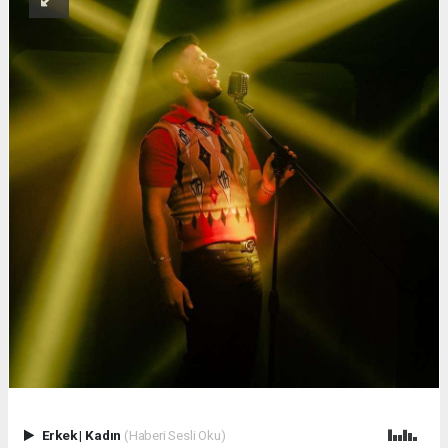
Erkek
|
Kadın
(Haberi Sesli Oku)