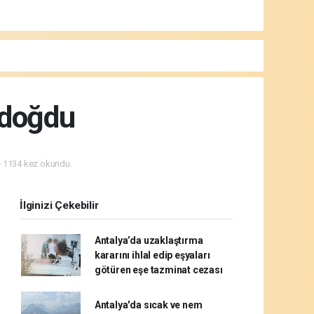
 doğdu
1134 kez okundu.
İlginizi Çekebilir
Antalya’da uzaklaştırma
kararını ihlal edip eşyaları
götüren eşe tazminat cezası
Antalya'da sıcak ve nem