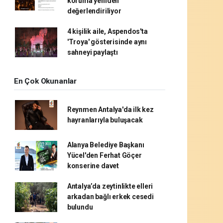
koruma yeniden
değerlendiriliyor
4 kişilik aile, Aspendos'ta
'Troya' gösterisinde aynı
sahneyi paylaştı
En Çok Okunanlar
Reynmen Antalya'da ilk kez
hayranlarıyla buluşacak
Alanya Belediye Başkanı
Yücel'den Ferhat Göçer
konserine davet
Antalya’da zeytinlikte elleri
arkadan bağlı erkek cesedi
bulundu