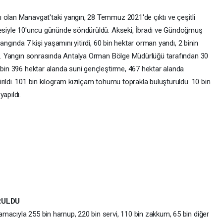
 olan Manavgat'taki yangın, 28 Temmuz 2021'de çıktı ve çeşitli
alesiyle 10'uncu gününde söndürüldü. Akseki, İbradı ve Gündoğmuş
yangında 7 kişi yaşamını yitirdi, 60 bin hektar orman yandı, 2 binin
rdü. Yangın sonrasında Antalya Orman Bölge Müdürlüğü tarafından 30
 bin 396 hektar alanda suni gençleştirme, 467 hektar alanda
rildi. 101 bin kilogram kızılçam tohumu toprakla buluşturuldu. 10 bin
apıldı.
RULDU
macıyla 255 bin harnup, 220 bin servi, 110 bin zakkum, 65 bin diğer