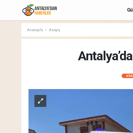
Gü
Anasayfa
Asayiş
Antalya’da 
ASA