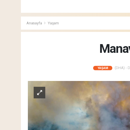
Anasayfa
Yaşam
Manav
(DHA) - D
YAŞAM