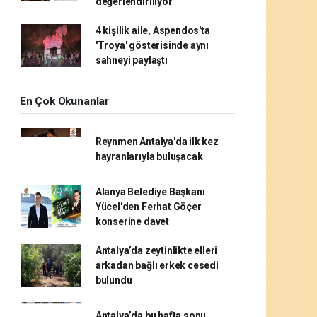
değerlendiriliyor
4 kişilik aile, Aspendos'ta
'Troya' gösterisinde aynı
sahneyi paylaştı
En Çok Okunanlar
Reynmen Antalya'da ilk kez
hayranlarıyla buluşacak
Alanya Belediye Başkanı
Yücel'den Ferhat Göçer
konserine davet
Antalya’da zeytinlikte elleri
arkadan bağlı erkek cesedi
bulundu
Antalya’da bu hafta sonu