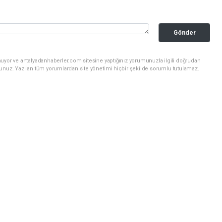
Gönder
nuyor ve antalyadanhaberler.com sitesine yaptığınız yorumunuzla ilgili doğrudan
sunuz. Yazılan tüm yorumlardan site yönetimi hiçbir şekilde sorumlu tutulamaz.