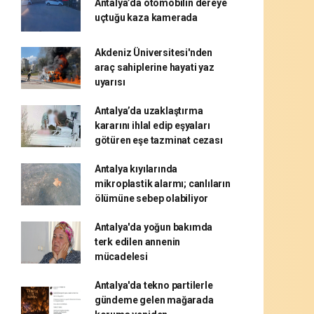
Antalya’da otomobilin dereye
uçtuğu kaza kamerada
Akdeniz Üniversitesi'nden
araç sahiplerine hayati yaz
uyarısı
Antalya’da uzaklaştırma
kararını ihlal edip eşyaları
götüren eşe tazminat cezası
Antalya kıyılarında
mikroplastik alarmı; canlıların
ölümüne sebep olabiliyor
Antalya'da yoğun bakımda
terk edilen annenin
mücadelesi
Antalya'da tekno partilerle
gündeme gelen mağarada