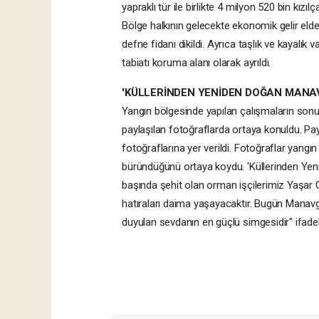
yapraklı tür ile birlikte 4 milyon 520 bin kı
Bölge halkının gelecekte ekonomik gelir eld
defne fidanı dikildi. Ayrıca taşlık ve kayalık
tabiatı koruma alanı olarak ayrıldı.
'KÜLLERİNDEN YENİDEN DOĞAN MANA
Yangın bölgesinde yapılan çalışmaların so
paylaşılan fotoğraflarda ortaya konuldu. Pa
fotoğraflarına yer verildi. Fotoğraflar yan
büründüğünü ortaya koydu. 'Küllerinden Yeni
başında şehit olan orman işçilerimiz Yaşar 
hatıraları daima yaşayacaktır. Bugün Manavga
duyulan sevdanın en güçlü simgesidir" ifadele