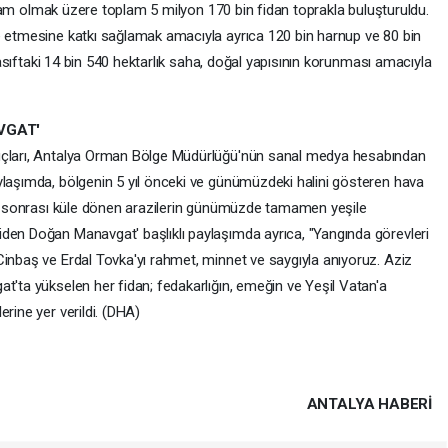
zılçam olmak üzere toplam 5 milyon 170 bin fidan toprakla buluşturuldu.
e etmesine katkı sağlamak amacıyla ayrıca 120 bin harnup ve 80 bin
 vasıftaki 14 bin 540 hektarlık saha, doğal yapısının korunması amacıyla
VGAT'
nuçları, Antalya Orman Bölge Müdürlüğü'nün sanal medya hesabından
ylaşımda, bölgenin 5 yıl önceki ve günümüzdeki halini gösteren hava
gın sonrası küle dönen arazilerin günümüzde tamamen yeşile
den Doğan Manavgat' başlıklı paylaşımda ayrıca, "Yangında görevleri
Cinbaş ve Erdal Tovka'yı rahmet, minnet ve saygıyla anıyoruz. Aziz
t'ta yükselen her fidan; fedakarlığın, emeğin ve Yeşil Vatan'a
rine yer verildi. (DHA)
ANTALYA HABERİ