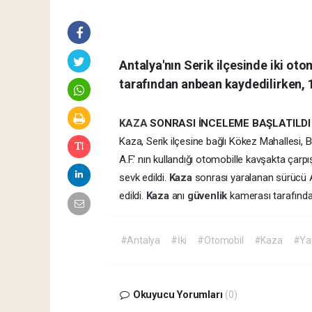
Antalya'nın Serik ilçesinde iki ot
tarafından anbean kaydedilirken, 1
KAZA
SONRASI İNCELEME BAŞLATILDI
Kaza, Serik ilçesine bağlı Kökez Mahallesi,
A.F.' nın kullandığı otomobille kavşakta çarpı
sevk edildi.
Kaza
sonrası yaralanan sürücü 
edildi.
Kaza
anı
güvenlik
kamerası tarafında
#Antalya
#İki
#Otomobil
#Kaza
#Ya
Okuyucu Yorumları
(0)