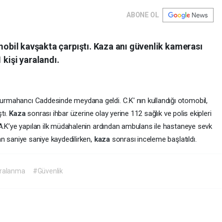
ABONE OL
omobil kavşakta çarpıştı. Kaza anı güvenlik kamerası
 kişi yaralandı.
 Burmahancı Caddesinde meydana geldi. C.K' nın kullandığı otomobil,
ştı.
Kaza
sonrası ihbar üzerine olay yerine 112 sağlık ve polis ekipleri
A.K’ye yapılan ilk müdahalenin ardından ambulans ile hastaneye sevk
n saniye saniye kaydedilirken,
kaza
sonrası inceleme başlatıldı.
ralanma
#Güvenlik