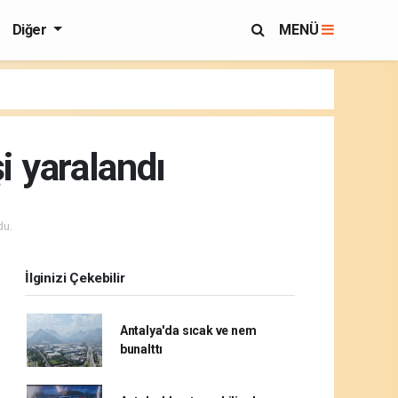
Diğer
MENÜ
şi yaralandı
du.
İlginizi Çekebilir
Antalya'da sıcak ve nem
bunalttı