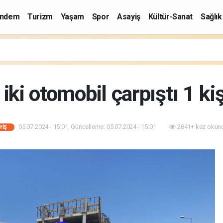
ndem
Turizm
Yaşam
Spor
Asayiş
Kültür-Sanat
Sağlık
iki otomobil çarpıştı 1 ki
05.07.2024 - 15:01, Güncelleme: 05.07.2024 - 15:01
2841+ kez okun
YIŞ