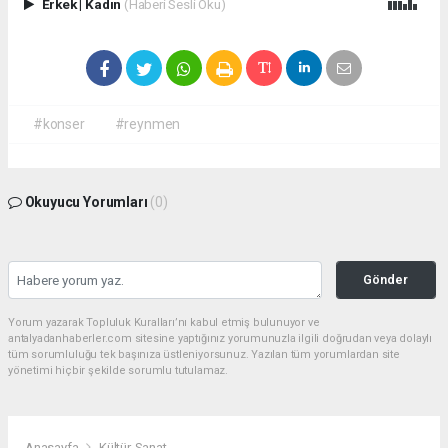
Erkek
|
Kadın
(Haberi Sesli Oku)
#konser
#reynmen
Okuyucu Yorumları
(0)
Gönder
Yorum yazarak Topluluk Kuralları’nı kabul etmiş bulunuyor ve
antalyadanhaberler.com sitesine yaptığınız yorumunuzla ilgili doğrudan veya dolaylı
tüm sorumluluğu tek başınıza üstleniyorsunuz. Yazılan tüm yorumlardan site
yönetimi hiçbir şekilde sorumlu tutulamaz.
Anasayfa
Kültür-Sanat