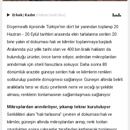
Erkek
|
Kadın
(Haberi Sesli Oku)
Döşemealtı ilçesinde Türkiye'nin dört bir yanından toplanıp 20
Haziran - 20 Eylül tarihleri arasında ekin tarlalarına serilen 20
bine yakın el dokuması halı ve kilimler toplanmaya başladı.
Aralarında yüz yıllık tarihi olan ve 400 bin liralık halıların da
bulunduğu ürünler, önce tamir ediyor, ardından mikroplardan
arındırmak için steril havuzlara sokuyor. Daha sonra 80
dönümlük arazide güneşe serilen halı ve kilimlerin renkleri
soldurulup pastele dönüşmesi sağlanıyor. Güneşin altında belirli
aralıklarla tersi ve düzü çevrilerek nemi ve sıcağı iyi şekilde
alması, renklerin tonlamasının sağlamlaşması sağlanıyor.
Mikroplardan arındırılıyor, yıkanıp tekrar kurutuluyor
Serildikleri alanı "halı tarlasına" çeviren el dokuması halı ve
kilimler, güneşin altında mikroplardan arınıp, renk tonları
oturduktan sonra çalışanlar tarafından katlanarak toplanıyor.