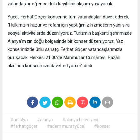
vatandaşlar eğlence dolu keyifli bir akşam yaşayacak.
Yücel, Ferhat Göçer konserine tüm vatandaşları davet ederek,
“Halkımızın huzur ve refahı için yaptığımız hizmetlerin yanı sıra
sosyal aktivitelerde düzenliyoruz. Turizmin başkenti şehrimizde
Alanya’mızın doğu bölgesinde bir konser düzenliyoruz. Yaz
konserimizde ünlü sanatçı Ferhat Göçer vatandaşlarımızla
buluşacak. Herkesi 21.00’de Mahmutlar Cumartesi Pazarı
alanında konserimize davet ediyorum” dedi.
#antalya
#alanya
#alanya belediyesi
#ferhat göçer
#adem murat yücel
#konser