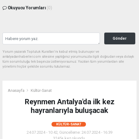
Okuyucu Yorumları
(0)
Gönder
Yorum yazarak Topluluk Kuralları’nı kabul etmiş bulunuyor ve
antalyadanhaberler.com sitesine yaptığınız yorumunuzla ilgili doğrudan veya dolaylı
tüm sorumluluğu tek başınıza üstleniyorsunuz. Yazılan tüm yorumlardan site
yönetimi hiçbir şekilde sorumlu tutulamaz.
Anasayfa
Kültür-Sanat
Reynmen Antalya'da ilk kez
hayranlarıyla buluşacak
KÜLTÜR-SANAT
24.07.2024 - 10:42, Güncelleme: 24.07.2024 - 16:39
3245+ kez okundu.