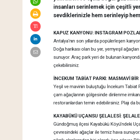
insanları serinlemek için çeşitli ye
sevdiklerinizle hem serinleyip hem
KAPUZ KANYONU: INSTAGRAM POZLAR
Antalya'nın son yıllarda popülerleşen kanyonl
Doğa harikası olan bu yer, yemyeşil ağaçları
sunuyor. Araç park yeri de bulunan kanyonda,
çekebilirsiniz.
İNCEKUM TABİAT PARKI: MASMAVİ BİR
Yeşil ve mavinin buluştuğu İncekum Tabiat Pa
çam ağaçlarının gölgesinde dinlenme imkanı s
restoranlardan temin edebilirsiniz. Plajı da 
KAYABÜKÜ UÇANSU ŞELALESİ: ŞELALE 
Gündoğmuş ilçesi Kayabükü Köyü’ndeki Uçans
çevresindeki ağaçlar ile temiz hava sunuyor.