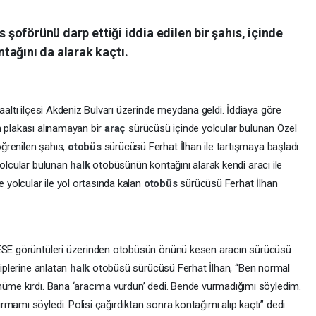
s şoförünü darp ettiği iddia edilen bir şahıs, içinde
tağını da alarak kaçtı.
aaltı ilçesi Akdeniz Bulvarı üzerinde meydana geldi. İddiaya göre
n plakası alınamayan bir
araç
sürücüsü içinde yolcular bulunan Özel
ğrenilen şahıs,
otobüs
sürücüsü Ferhat İlhan ile tartışmaya başladı.
yolcular bulunan
halk
otobüsünün kontağını alarak kendi aracı ile
e yolcular ile yol ortasında kalan
otobüs
sürücüsü Ferhat İlhan
I
BESE görüntüleri üzerinden otobüsün önünü kesen aracın sürücüsü
kiplerine anlatan
halk
otobüsü sürücüsü Ferhat İlhan, “Ben normal
nüme kırdı. Bana ‘aracıma vurdun’ dedi. Bende vurmadığımı söyledim.
mamı söyledi. Polisi çağırdıktan sonra kontağımı alıp kaçtı” dedi.