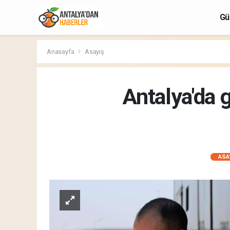
Gü
Anasayfa
Asayiş
Antalya'da 
ASA