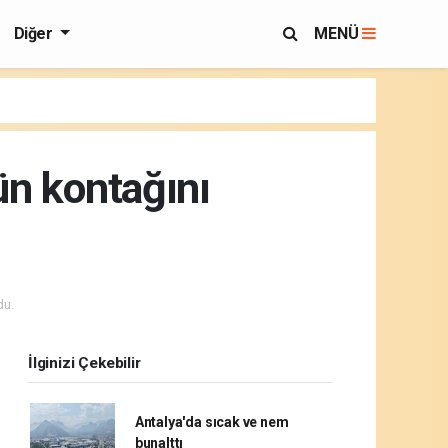
Diğer
MENÜ
ün kontağını
du.
İlginizi Çekebilir
Antalya'da sıcak ve nem
bunalttı