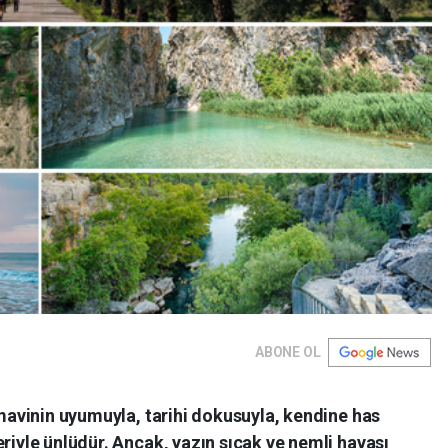
ABONE OL
e mavinin uyumuyla, tarihi dokusuyla, kendine has
eriyle ünlüdür. Ancak, yazın sıcak ve nemli havası