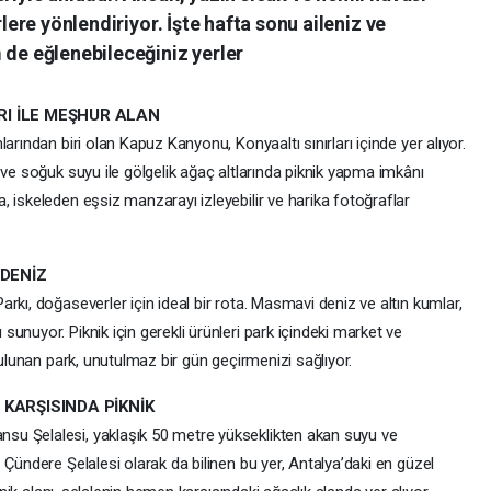
rlere yönlendiriyor. İşte hafta sonu aileniz ve
 de eğlenebileceğiniz yerler
I İLE MEŞHUR ALAN
arından biri olan Kapuz Kanyonu, Konyaaltı sınırları içinde yer alıyor.
 ve soğuk suyu ile gölgelik ağaç altlarında piknik yapma imkânı
 iskeleden eşsiz manzarayı izleyebilir ve harika fotoğraflar
 DENİZ
rkı, doğaseverler için ideal bir rota. Masmavi deniz ve altın kumlar,
unuyor. Piknik için gerekli ürünleri park içindeki market ve
bulunan park, unutulmaz bir gün geçirmenizi sağlıyor.
KARŞISINDA PİKNİK
u Şelalesi, yaklaşık 50 metre yükseklikten akan suyu ve
 Çündere Şelalesi olarak da bilinen bu yer, Antalya’daki en güzel