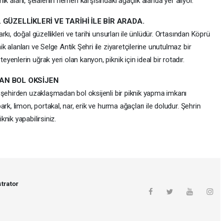
knik alanı, şelalenin hemen karşısındaki ağaçlık alanda yer alıyor.
GÜZELLİKLERİ VE TARİHİ İLE BİR ARADA.
ı, doğal güzellikleri ve tarihi unsurları ile ünlüdür. Ortasından Köprü
alanları ve Selge Antik Şehri ile ziyaretçilerine unutulmaz bir
nlerin uğrak yeri olan kanyon, piknik için ideal bir rotadır.
AN BOL OKSİJEN
 şehirden uzaklaşmadan bol oksijenli bir piknik yapma imkanı
rk, limon, portakal, nar, erik ve hurma ağaçları ile doludur. Şehrin
nik yapabilirsiniz.
trator