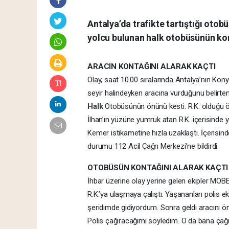
Antalya’da trafikte tartıştığı otobü
yolcu bulunan halk otobüsünün kon
ARACIN KONTAĞINI ALARAK KAÇTI
Olay, saat 10.00 sıralarında Antalya’nın Kony
seyir halindeyken aracına vurduğunu belirte
Halk
Otobüsünün önünü kesti. R.K. olduğu ö
İlhan’ın yüzüne yumruk atan R.K. içerisinde 
Kemer istikametine hızla uzaklaştı. İçerisind
durumu 112 Acil Çağrı Merkezi’ne bildirdi.
OTOBÜSÜN KONTAĞINI ALARAK KAÇT
İhbar üzerine olay yerine gelen ekipler MO
R.K.’ya ulaşmaya çalıştı. Yaşananları polis e
şeridimde gidiyordum. Sonra geldi aracını ö
Polis çağıracağımı söyledim. O da bana çağır