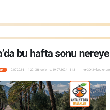
’da bu hafta sonu nereye 
19.07.2024 - 11:27, Güncelleme: 19.07.2024 - 11:31
3043+ kez okun
AM