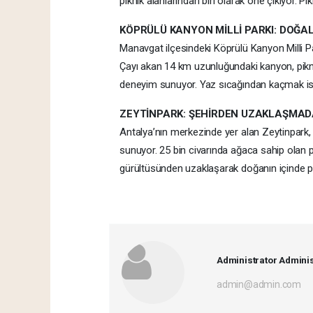
piknik alanlarından biri olarak öne çıkıyor. Pi
KÖPRÜLÜ KANYON MİLLİ PARKI: DOĞAL 
Manavgat ilçesindeki Köprülü Kanyon Milli Park
Çayı akan 14 km uzunluğundaki kanyon, piknik 
deneyim sunuyor. Yaz sıcağından kaçmak isteye
ZEYTİNPARK: ŞEHİRDEN UZAKLAŞMAD
Antalya’nın merkezinde yer alan Zeytinpark,
sunuyor. 25 bin civarında ağaca sahip olan pa
gürültüsünden uzaklaşarak doğanın içinde pik
Administrator Adminis
admin@admin.com