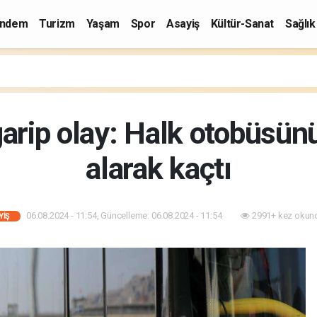
ndem
Turizm
Yaşam
Spor
Asayiş
Kültür-Sanat
Sağlık
garip olay: Halk otobüsün
alarak kaçtı
06.08.2024 - 11:54, Güncelleme: 06.08.2024 - 11:54
2991+ kez okun
YIŞ