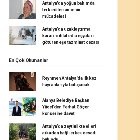
Antalya'da yoğun bakımda
terk edilen annenin
mücadelesi
Antalya’da uzaklaştırma
kararını ihlal edip eşyaları
götüren eşe tazminat cezası
En Çok Okunanlar
Reynmen Antalya'da ilk kez
hayranlarıyla buluşacak
Alanya Belediye Başkanı
Yücel'den Ferhat Göçer
konserine davet
Antalya’da zeytinlikte elleri
arkadan bağlı erkek cesedi
bulundu