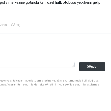
i polis merkezine götürülürken, özel
halk
otobüsü yetkililerin gelip
ahıs
#Araç
Gönder
nuyor ve antalyadanhaberler.com sitesine yaptığınız yorumunuzla ilgili doğrudan
sunuz. Yazılan tüm yorumlardan site yönetimi hiçbir şekilde sorumlu tutulamaz.