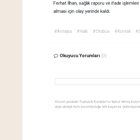
Ferhat İlhan, sağlık raporu ve ifade işlemler
alması için olay yerinde kaldı.
#Antalya
#Halk
#Otobüs
#Kontak
#Ş
Okuyucu Yorumları
(0)
Yorum yazarak Topluluk Kuralları’nı kabul etmiş bulu
veya dolaylı tüm sorumluluğu tek başınıza üstleniyor